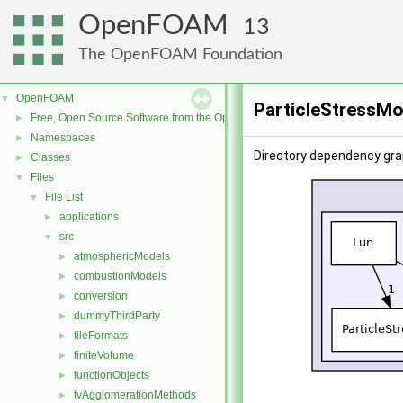
OpenFOAM
13
The OpenFOAM Foundation
OpenFOAM
▼
ParticleStressMo
Free, Open Source Software from the OpenFOAM Foundation
►
Namespaces
►
Directory dependency gra
Classes
►
Files
▼
File List
▼
applications
►
src
▼
atmosphericModels
►
combustionModels
►
conversion
►
dummyThirdParty
►
fileFormats
►
finiteVolume
►
functionObjects
►
fvAgglomerationMethods
►