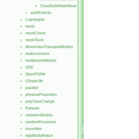
CloudSubModelBase.H
►
solidParticle
►
Lagrangian
►
mesh
►
meshCheck
►
meshTools
►
MomentumTransportModels
►
motionSolvers
►
multiphaseModels
►
ODE
►
OpenFOAM
►
OSspecific
►
parallel
►
physicalProperties
►
polyTopoChange
►
Pstream
►
radiationModels
►
randomProcesses
►
renumber
►
rigidBodyMotion
►