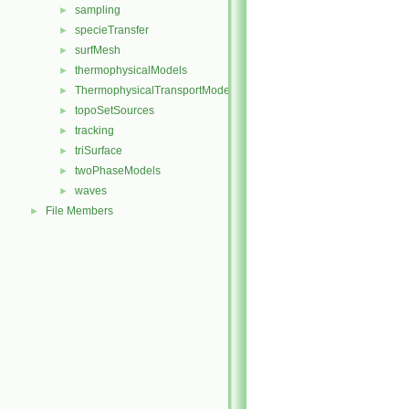
sampling
►
specieTransfer
►
surfMesh
►
thermophysicalModels
►
ThermophysicalTransportModels
►
topoSetSources
►
tracking
►
triSurface
►
twoPhaseModels
►
waves
►
File Members
►