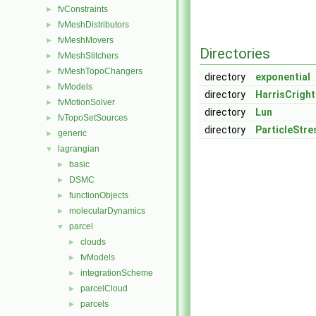
fvConstraints
►
fvMeshDistributors
►
fvMeshMovers
►
Directories
fvMeshStitchers
►
fvMeshTopoChangers
►
directory
exponential
fvModels
►
directory
HarrisCrigh
fvMotionSolver
►
directory
Lun
fvTopoSetSources
►
directory
ParticleStr
generic
►
lagrangian
▼
basic
►
DSMC
►
functionObjects
►
molecularDynamics
►
parcel
▼
clouds
►
fvModels
►
integrationScheme
►
parcelCloud
►
parcels
►