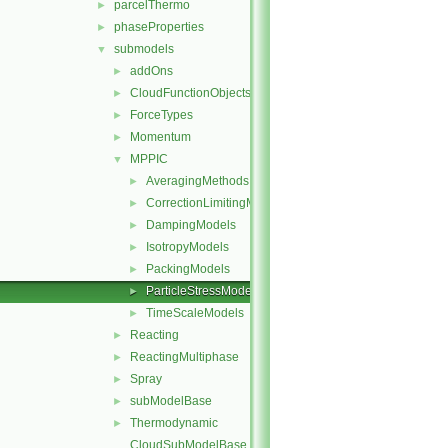
parcelThermo
►
phaseProperties
►
submodels
▼
addOns
►
CloudFunctionObjects
►
ForceTypes
►
Momentum
►
MPPIC
▼
AveragingMethods
►
CorrectionLimitingMethods
►
DampingModels
►
IsotropyModels
►
PackingModels
►
ParticleStressModels
►
TimeScaleModels
►
Reacting
►
ReactingMultiphase
►
Spray
►
subModelBase
►
Thermodynamic
►
CloudSubModelBase.C