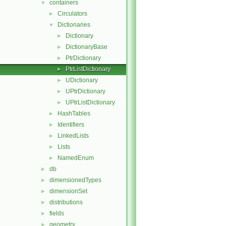
containers
▼
Circulators
►
Dictionaries
▼
Dictionary
►
DictionaryBase
►
PtrDictionary
►
PtrListDictionary
►
UDictionary
►
UPtrDictionary
►
UPtrListDictionary
►
HashTables
►
Identifiers
►
LinkedLists
►
Lists
►
NamedEnum
►
db
►
dimensionedTypes
►
dimensionSet
►
distributions
►
fields
►
geometry
►