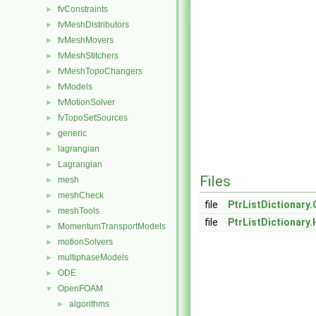
fvConstraints
►
fvMeshDistributors
►
fvMeshMovers
►
fvMeshStitchers
►
fvMeshTopoChangers
►
fvModels
►
fvMotionSolver
►
fvTopoSetSources
►
generic
►
lagrangian
►
Lagrangian
►
Files
mesh
►
meshCheck
►
file
PtrListDictionary.
meshTools
►
file
PtrListDictionary.
MomentumTransportModels
►
motionSolvers
►
multiphaseModels
►
ODE
►
OpenFOAM
▼
algorithms
►