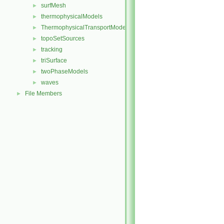
surfMesh
►
thermophysicalModels
►
ThermophysicalTransportModels
►
topoSetSources
►
tracking
►
triSurface
►
twoPhaseModels
►
waves
►
File Members
►