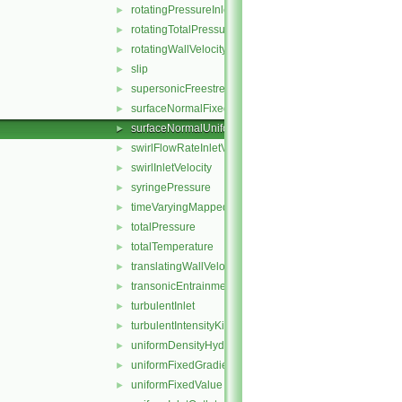
rotatingPressureInletOutletVelocity
►
rotatingTotalPressure
►
rotatingWallVelocity
►
slip
►
supersonicFreestream
►
surfaceNormalFixedValue
►
surfaceNormalUniformFixedValue
►
swirlFlowRateInletVelocity
►
swirlInletVelocity
►
syringePressure
►
timeVaryingMappedFixedValue
►
totalPressure
►
totalTemperature
►
translatingWallVelocity
►
transonicEntrainmentPressure
►
turbulentInlet
►
turbulentIntensityKineticEnergyInlet
►
uniformDensityHydrostaticPressure
►
uniformFixedGradient
►
uniformFixedValue
►