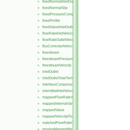
fixedNormalInletOutletVelocity
►
fixedNormalSlip
►
fixedPressureCompressibleDensity
►
fixedProfile
►
fixedValueInletOutlet
►
flowRateInletVelocity
►
flowRateOutletVelocity
►
fluxCorrectedVelocity
►
freestream
►
freestreamPressure
►
freestreamVelocity
►
inletOutlet
►
inletOutletTotalTemperature
►
interfaceCompression
►
interstitialInletVelocity
►
mappedFlowRateVelocity
►
mappedInternalValue
►
mappedValue
►
mappedVelocityFlux
►
matchedFlowRateOutletVelocity
►
movingMappedWallVelocity
►