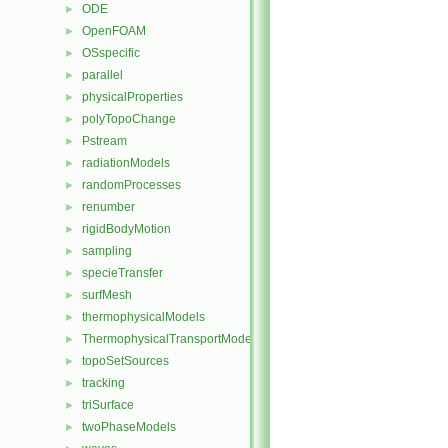
ODE
►
OpenFOAM
►
OSspecific
►
parallel
►
physicalProperties
►
polyTopoChange
►
Pstream
►
radiationModels
►
randomProcesses
►
renumber
►
rigidBodyMotion
►
sampling
►
specieTransfer
►
surfMesh
►
thermophysicalModels
►
ThermophysicalTransportModels
►
topoSetSources
►
tracking
►
triSurface
►
twoPhaseModels
►