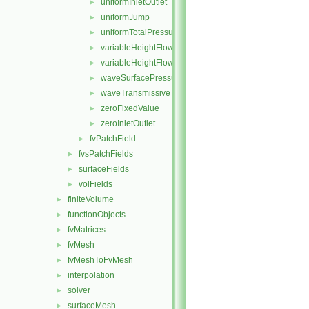
uniformInletOutlet
►
uniformJump
►
uniformTotalPressure
►
variableHeightFlowRate
►
variableHeightFlowRateInletVelocity
►
waveSurfacePressure
►
waveTransmissive
►
zeroFixedValue
►
zeroInletOutlet
►
fvPatchField
►
fvsPatchFields
►
surfaceFields
►
volFields
►
finiteVolume
►
functionObjects
►
fvMatrices
►
fvMesh
►
fvMeshToFvMesh
►
interpolation
►
solver
►
surfaceMesh
►