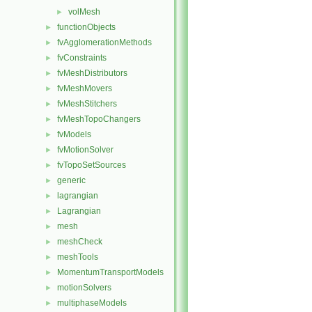
volMesh
►
functionObjects
►
fvAgglomerationMethods
►
fvConstraints
►
fvMeshDistributors
►
fvMeshMovers
►
fvMeshStitchers
►
fvMeshTopoChangers
►
fvModels
►
fvMotionSolver
►
fvTopoSetSources
►
generic
►
lagrangian
►
Lagrangian
►
mesh
►
meshCheck
►
meshTools
►
MomentumTransportModels
►
motionSolvers
►
multiphaseModels
►