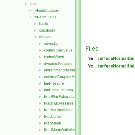
fields
▼
fvFieldSources
►
fvPatchFields
▼
basic
►
constraint
►
derived
▼
advective
►
Files
codedFixedValue
►
codedMixed
►
file
surfaceNormalUni
dynamicPressure
►
file
surfaceNormalUni
entrainmentPressure
►
externalCoupledMixed
►
fanPressure
►
fanPressureJump
►
fixedFluxExtrapolatedPressure
►
fixedFluxPressure
►
fixedInternalValue
►
fixedJump
►
fixedMean
►
fixedMeanOutletInlet
►