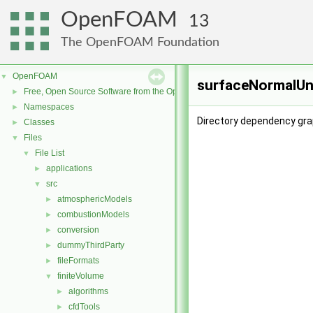
OpenFOAM
13
The OpenFOAM Foundation
OpenFOAM
▼
surfaceNormalUn
Free, Open Source Software from the OpenFOAM Foundation
►
Namespaces
►
Directory dependency gra
Classes
►
Files
▼
File List
▼
applications
►
src
▼
atmosphericModels
►
combustionModels
►
conversion
►
dummyThirdParty
►
fileFormats
►
finiteVolume
▼
algorithms
►
cfdTools
►