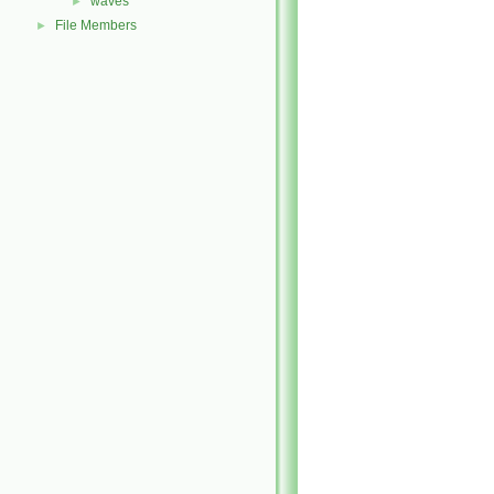
waves
►
File Members
►