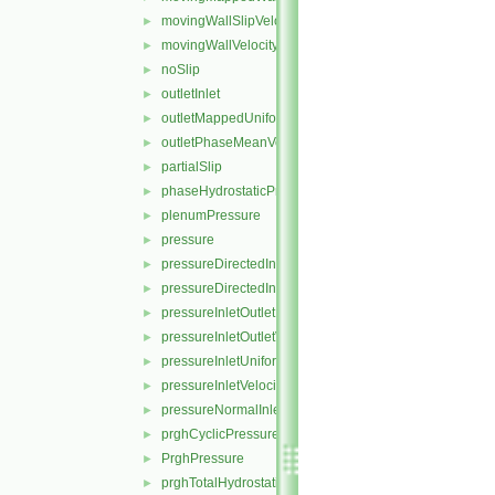
movingWallSlipVelocity
►
movingWallVelocity
►
noSlip
►
outletInlet
►
outletMappedUniformInlet
►
outletPhaseMeanVelocity
►
partialSlip
►
phaseHydrostaticPressure
►
plenumPressure
►
pressure
►
pressureDirectedInletOutletVelocity
►
pressureDirectedInletVelocity
►
pressureInletOutletParSlipVelocity
►
pressureInletOutletVelocity
►
pressureInletUniformVelocity
►
pressureInletVelocity
►
pressureNormalInletOutletVelocity
►
prghCyclicPressure
►
PrghPressure
►
prghTotalHydrostaticPressure
►