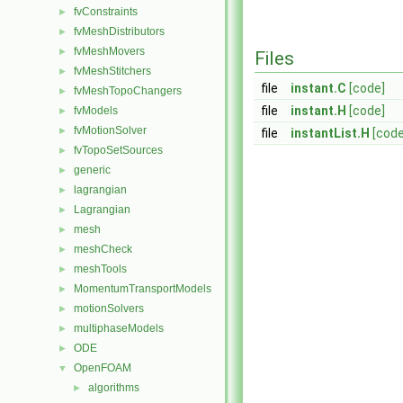
fvConstraints
►
fvMeshDistributors
►
fvMeshMovers
►
Files
fvMeshStitchers
►
file
instant.C
[code]
fvMeshTopoChangers
►
file
instant.H
[code]
fvModels
►
fvMotionSolver
►
file
instantList.H
[code
fvTopoSetSources
►
generic
►
lagrangian
►
Lagrangian
►
mesh
►
meshCheck
►
meshTools
►
MomentumTransportModels
►
motionSolvers
►
multiphaseModels
►
ODE
►
OpenFOAM
▼
algorithms
►