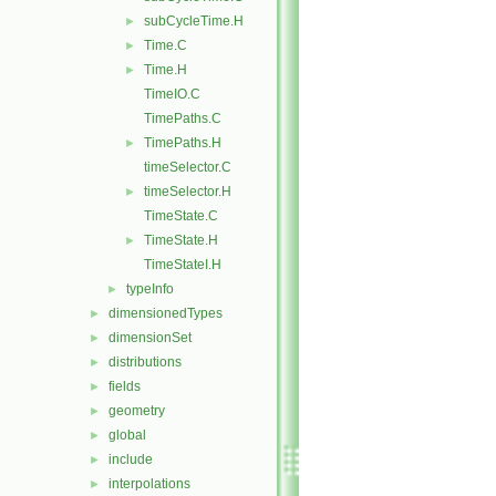
subCycleTime.H
►
Time.C
►
Time.H
►
TimeIO.C
TimePaths.C
TimePaths.H
►
timeSelector.C
timeSelector.H
►
TimeState.C
TimeState.H
►
TimeStateI.H
typeInfo
►
dimensionedTypes
►
dimensionSet
►
distributions
►
fields
►
geometry
►
global
►
include
►
interpolations
►