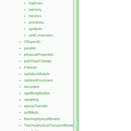
matrices
►
memory
►
meshes
►
primitives
►
symbols
►
unitConversion
►
OSspecific
►
parallel
►
physicalProperties
►
polyTopoChange
►
Pstream
►
radiationModels
►
randomProcesses
►
renumber
►
rigidBodyMotion
►
sampling
►
specieTransfer
►
surfMesh
►
thermophysicalModels
►
ThermophysicalTransportModels
►