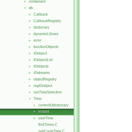
containers
►
db
▼
Callback
►
CallbackRegistry
►
dictionary
►
dynamicLibrary
►
error
►
functionObjects
►
IOobject
►
IOobjectList
►
IOobjects
►
IOstreams
►
objectRegistry
►
regIOobject
►
runTimeSelection
►
Time
▼
controlIOdictionary
►
instant
►
userTime
►
findTimes.C
subCycleTime.C