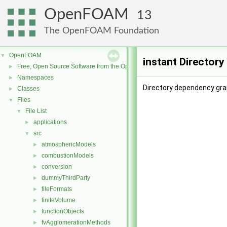
OpenFOAM
13
The OpenFOAM Foundation
OpenFOAM
▼
instant Director
Free, Open Source Software from the OpenFOAM Foundation
►
Namespaces
►
Directory dependency grap
Classes
►
Files
▼
File List
▼
applications
►
src
▼
atmosphericModels
►
combustionModels
►
conversion
►
dummyThirdParty
►
fileFormats
►
finiteVolume
►
functionObjects
►
fvAgglomerationMethods
►