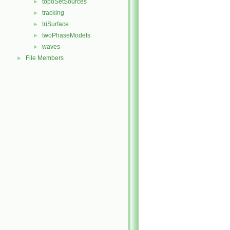
topoSetSources
►
tracking
►
triSurface
►
twoPhaseModels
►
waves
►
File Members
►