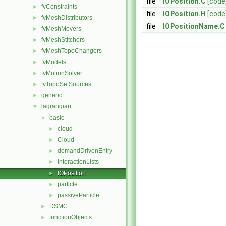
file
IOPosition.C
[code
fvConstraints
►
file
IOPosition.H
[code
fvMeshDistributors
►
file
IOPositionName.C
fvMeshMovers
►
fvMeshStitchers
►
fvMeshTopoChangers
►
fvModels
►
fvMotionSolver
►
fvTopoSetSources
►
generic
►
lagrangian
▼
basic
▼
cloud
►
Cloud
►
demandDrivenEntry
►
InteractionLists
►
IOPosition
►
particle
►
passiveParticle
►
DSMC
►
functionObjects
►