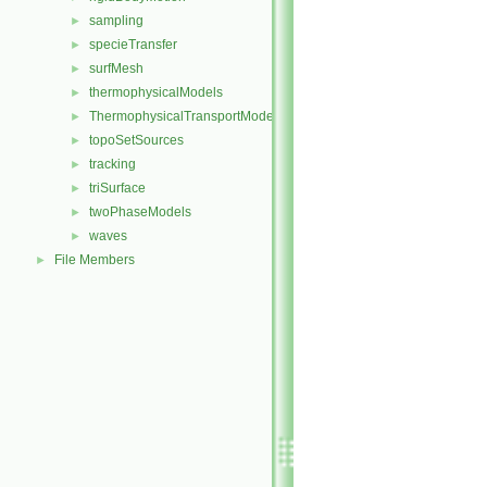
sampling
►
specieTransfer
►
surfMesh
►
thermophysicalModels
►
ThermophysicalTransportModels
►
topoSetSources
►
tracking
►
triSurface
►
twoPhaseModels
►
waves
►
File Members
►