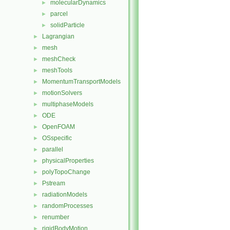
molecularDynamics
►
parcel
►
solidParticle
►
Lagrangian
►
mesh
►
meshCheck
►
meshTools
►
MomentumTransportModels
►
motionSolvers
►
multiphaseModels
►
ODE
►
OpenFOAM
►
OSspecific
►
parallel
►
physicalProperties
►
polyTopoChange
►
Pstream
►
radiationModels
►
randomProcesses
►
renumber
►
rigidBodyMotion
►