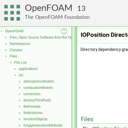
OpenFOAM
13
The OpenFOAM Foundation
OpenFOAM
▼
IOPosition Direc
Free, Open Source Software from the OpenFOAM Foundation
►
Namespaces
►
Directory dependency grap
Classes
►
Files
▼
File List
▼
applications
►
src
▼
atmosphericModels
►
combustionModels
►
conversion
►
dummyThirdParty
►
fileFormats
►
finiteVolume
►
Files
functionObjects
►
fvAgglomerationMethods
►