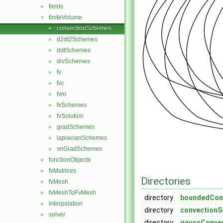
fields
►
finiteVolume
▼
convectionSchemes
►
d2dt2Schemes
►
ddtSchemes
►
divSchemes
►
fv
►
fvc
►
fvm
►
fvSchemes
►
fvSolution
►
gradSchemes
►
laplacianSchemes
►
snGradSchemes
►
functionObjects
►
fvMatrices
►
Directories
fvMesh
►
fvMeshToFvMesh
►
directory
boundedCon
interpolation
►
directory
convection
solver
►
directory
gaussConve