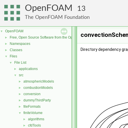
OpenFOAM
13
The OpenFOAM Foundation
OpenFOAM
▼
convectionSchem
Free, Open Source Software from the OpenFOAM Foundation
►
Namespaces
►
Directory dependency gr
Classes
►
Files
▼
File List
▼
applications
►
src
▼
atmosphericModels
►
combustionModels
►
conversion
►
dummyThirdParty
►
fileFormats
►
finiteVolume
▼
algorithms
►
cfdTools
►