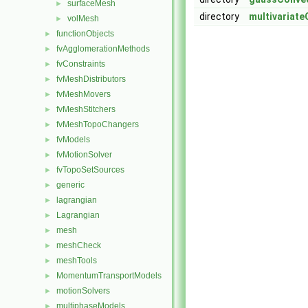
surfaceMesh
►
directory
multivariat
volMesh
►
functionObjects
►
fvAgglomerationMethods
►
fvConstraints
►
fvMeshDistributors
►
fvMeshMovers
►
fvMeshStitchers
►
fvMeshTopoChangers
►
fvModels
►
fvMotionSolver
►
fvTopoSetSources
►
generic
►
lagrangian
►
Lagrangian
►
mesh
►
meshCheck
►
meshTools
►
MomentumTransportModels
►
motionSolvers
►
multiphaseModels
►