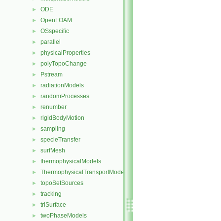
ODE
►
OpenFOAM
►
OSspecific
►
parallel
►
physicalProperties
►
polyTopoChange
►
Pstream
►
radiationModels
►
randomProcesses
►
renumber
►
rigidBodyMotion
►
sampling
►
specieTransfer
►
surfMesh
►
thermophysicalModels
►
ThermophysicalTransportModels
►
topoSetSources
►
tracking
►
triSurface
►
twoPhaseModels
►