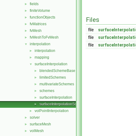
fields
►
finiteVolume
►
functionObjects
►
Files
fvMatrices
►
file
surfaceInterpola
fvMesh
►
file
surfaceInterpola
fvMeshToFvMesh
►
interpolation
▼
file
surfaceInterpola
interpolation
►
mapping
►
surfaceInterpolation
▼
blendedSchemeBase
►
limitedSchemes
►
multivariateSchemes
►
schemes
►
surfaceInterpolation
►
surfaceInterpolationScheme
►
volPointInterpolation
►
solver
►
surfaceMesh
►
volMesh
►