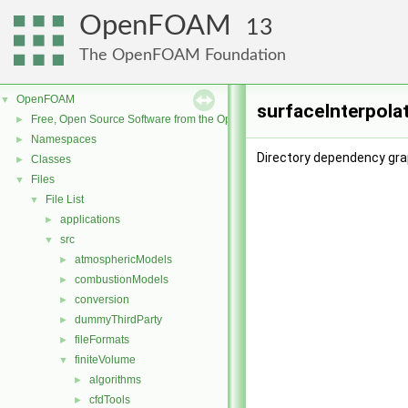
OpenFOAM
13
The OpenFOAM Foundation
OpenFOAM
▼
surfaceInterpola
Free, Open Source Software from the OpenFOAM Foundation
►
Namespaces
►
Directory dependency gra
Classes
►
Files
▼
File List
▼
applications
►
src
▼
atmosphericModels
►
combustionModels
►
conversion
►
dummyThirdParty
►
fileFormats
►
finiteVolume
▼
algorithms
►
cfdTools
►