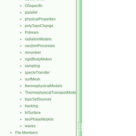
OSspecific
►
parallel
►
physicalProperties
►
polyTopoChange
►
Pstream
►
radiationModels
►
randomProcesses
►
renumber
►
rigidBodyMotion
►
sampling
►
specieTransfer
►
surfMesh
►
thermophysicalModels
►
ThermophysicalTransportModels
►
topoSetSources
►
tracking
►
triSurface
►
twoPhaseModels
►
waves
►
File Members
►