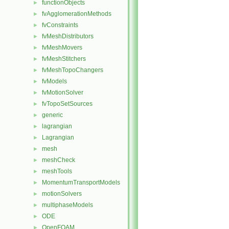
functionObjects
►
fvAgglomerationMethods
►
fvConstraints
►
fvMeshDistributors
►
fvMeshMovers
►
fvMeshStitchers
►
fvMeshTopoChangers
►
fvModels
►
fvMotionSolver
►
fvTopoSetSources
►
generic
►
lagrangian
►
Lagrangian
►
mesh
►
meshCheck
►
meshTools
►
MomentumTransportModels
►
motionSolvers
►
multiphaseModels
►
ODE
►
OpenFOAM
►