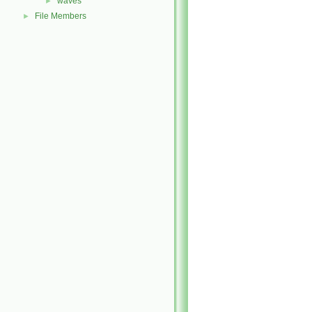
waves
►
File Members
►