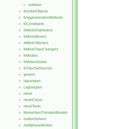
volMesh
►
functionObjects
►
fvAgglomerationMethods
►
fvConstraints
►
fvMeshDistributors
►
fvMeshMovers
►
fvMeshStitchers
►
fvMeshTopoChangers
►
fvModels
►
fvMotionSolver
►
fvTopoSetSources
►
generic
►
lagrangian
►
Lagrangian
►
mesh
►
meshCheck
►
meshTools
►
MomentumTransportModels
►
motionSolvers
►
multiphaseModels
►