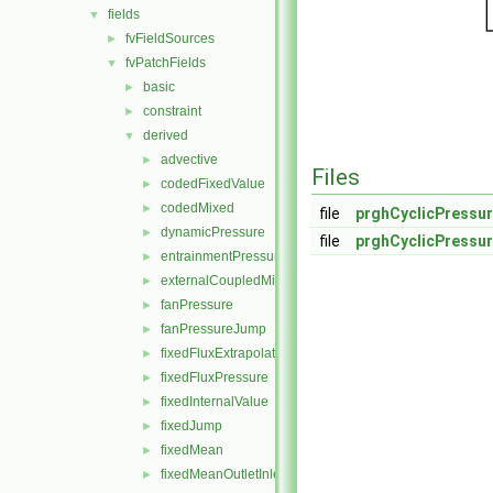
fields
▼
fvFieldSources
►
fvPatchFields
▼
basic
►
constraint
►
derived
▼
advective
►
Files
codedFixedValue
►
codedMixed
►
file
prghCyclicPressur
dynamicPressure
►
file
prghCyclicPressur
entrainmentPressure
►
externalCoupledMixed
►
fanPressure
►
fanPressureJump
►
fixedFluxExtrapolatedPressure
►
fixedFluxPressure
►
fixedInternalValue
►
fixedJump
►
fixedMean
►
fixedMeanOutletInlet
►