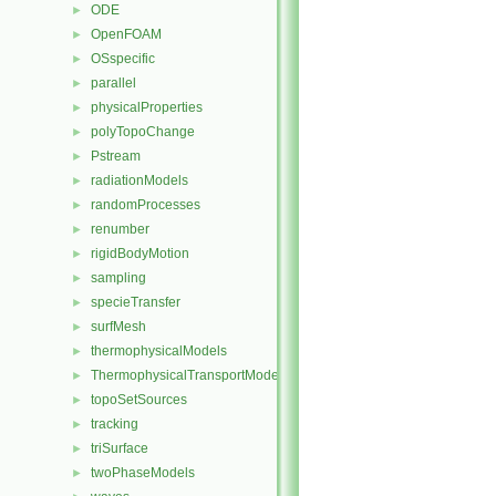
ODE
►
OpenFOAM
►
OSspecific
►
parallel
►
physicalProperties
►
polyTopoChange
►
Pstream
►
radiationModels
►
randomProcesses
►
renumber
►
rigidBodyMotion
►
sampling
►
specieTransfer
►
surfMesh
►
thermophysicalModels
►
ThermophysicalTransportModels
►
topoSetSources
►
tracking
►
triSurface
►
twoPhaseModels
►