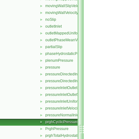
movingWallSlipVelocity
►
movingWallVelocity
►
noSlip
►
outletInlet
►
outletMappedUniformInlet
►
outletPhaseMeanVelocity
►
partialSlip
►
phaseHydrostaticPressure
►
plenumPressure
►
pressure
►
pressureDirectedInletOutletVelocity
►
pressureDirectedInletVelocity
►
pressureInletOutletParSlipVelocity
►
pressureInletOutletVelocity
►
pressureInletUniformVelocity
►
pressureInletVelocity
►
pressureNormalInletOutletVelocity
►
prghCyclicPressure
►
PrghPressure
►
prghTotalHydrostaticPressure
►