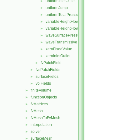
uniformInletOutlet
►
uniformJump
►
uniformTotalPressure
►
variableHeightFlowRate
►
variableHeightFlowRateInletVelocity
►
waveSurfacePressure
►
waveTransmissive
►
zeroFixedValue
►
zeroInletOutlet
►
fvPatchField
►
fvsPatchFields
►
surfaceFields
►
volFields
►
finiteVolume
►
functionObjects
►
fvMatrices
►
fvMesh
►
fvMeshToFvMesh
►
interpolation
►
solver
►
surfaceMesh
►