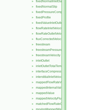
fixedNormalInletOutletVelocity
►
fixedNormalSlip
►
fixedPressureCompressibleDensity
►
fixedProfile
►
fixedValueInletOutlet
►
flowRateInletVelocity
►
flowRateOutletVelocity
►
fluxCorrectedVelocity
►
freestream
►
freestreamPressure
►
freestreamVelocity
►
inletOutlet
►
inletOutletTotalTemperature
►
interfaceCompression
►
interstitialInletVelocity
►
mappedFlowRateVelocity
►
mappedInternalValue
►
mappedValue
►
mappedVelocityFlux
►
matchedFlowRateOutletVelocity
►
movingMappedWallVelocity
►