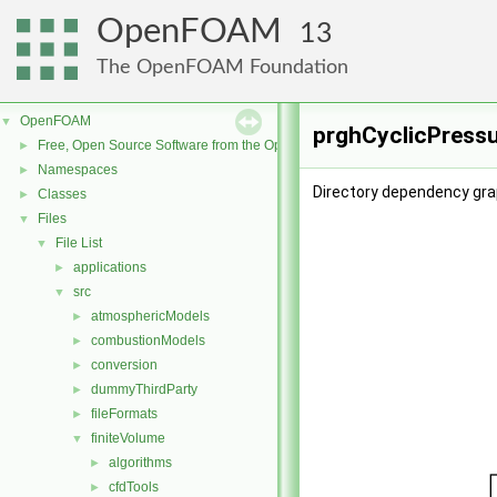
OpenFOAM
13
The OpenFOAM Foundation
OpenFOAM
▼
prghCyclicPressu
Free, Open Source Software from the OpenFOAM Foundation
►
Namespaces
►
Directory dependency gra
Classes
►
Files
▼
File List
▼
applications
►
src
▼
atmosphericModels
►
combustionModels
►
conversion
►
dummyThirdParty
►
fileFormats
►
finiteVolume
▼
algorithms
►
cfdTools
►