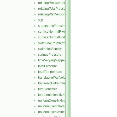
rotatingPressureInletOutletVelocity
►
rotatingTotalPressure
►
rotatingWallVelocity
►
slip
►
supersonicFreestream
►
surfaceNormalFixedValue
►
surfaceNormalUniformFixedValue
►
swirlFlowRateInletVelocity
►
swirlInletVelocity
►
syringePressure
►
timeVaryingMappedFixedValue
►
totalPressure
►
totalTemperature
►
translatingWallVelocity
►
transonicEntrainmentPressure
►
turbulentInlet
►
turbulentIntensityKineticEnergyInlet
►
uniformDensityHydrostaticPressure
►
uniformFixedGradient
►
uniformFixedValue
►