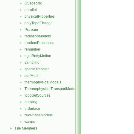
OSspecific
►
parallel
►
physicalProperties
►
polyTopoChange
►
Pstream
►
radiationModels
►
randomProcesses
►
renumber
►
rigidBodyMotion
►
sampling
►
specieTransfer
►
surfMesh
►
thermophysicalModels
►
ThermophysicalTransportModels
►
topoSetSources
►
tracking
►
triSurface
►
twoPhaseModels
►
waves
►
File Members
►