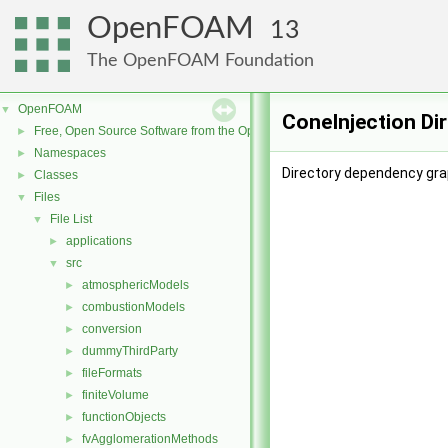
OpenFOAM
13
The OpenFOAM Foundation
OpenFOAM
▼
ConeInjection Di
Free, Open Source Software from the OpenFOAM Foundation
►
Namespaces
►
Directory dependency grap
Classes
►
Files
▼
File List
▼
applications
►
src
▼
atmosphericModels
►
combustionModels
►
conversion
►
dummyThirdParty
►
fileFormats
►
finiteVolume
►
functionObjects
►
fvAgglomerationMethods
►