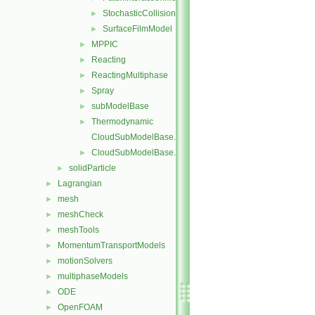
StochasticCollision
►
SurfaceFilmModel
►
MPPIC
►
Reacting
►
ReactingMultiphase
►
Spray
►
subModelBase
►
Thermodynamic
►
CloudSubModelBase.C
CloudSubModelBase.H
►
solidParticle
►
Lagrangian
►
mesh
►
meshCheck
►
meshTools
►
MomentumTransportModels
►
motionSolvers
►
multiphaseModels
►
ODE
►
OpenFOAM
►