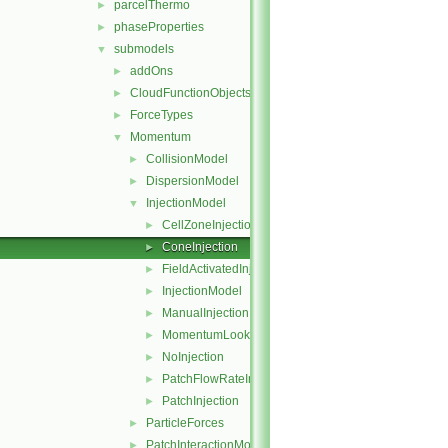
parcelThermo
►
phaseProperties
►
submodels
▼
addOns
►
CloudFunctionObjects
►
ForceTypes
►
Momentum
▼
CollisionModel
►
DispersionModel
►
InjectionModel
▼
CellZoneInjection
►
ConeInjection
►
FieldActivatedInjection
►
InjectionModel
►
ManualInjection
►
MomentumLookupTableInjection
►
NoInjection
►
PatchFlowRateInjection
►
PatchInjection
►
ParticleForces
►
PatchInteractionModel
►