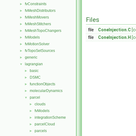
fvConstraints
►
fvMeshDistributors
►
fvMeshMovers
►
Files
fvMeshStitchers
►
file
ConeInjection.C
[c
fvMeshTopoChangers
►
file
ConeInjection.H
[c
fvModels
►
fvMotionSolver
►
fvTopoSetSources
►
generic
►
lagrangian
▼
basic
►
DSMC
►
functionObjects
►
molecularDynamics
►
parcel
▼
clouds
►
fvModels
►
integrationScheme
►
parcelCloud
►
parcels
►