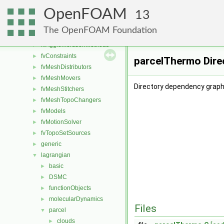
dummyThirdParty
►
OpenFOAM
fileFormats
►
13
finiteVolume
►
The OpenFOAM Foundation
functionObjects
►
fvAgglomerationMethods
►
fvConstraints
►
parcelThermo Dire
fvMeshDistributors
►
fvMeshMovers
►
Directory dependency graph
fvMeshStitchers
►
fvMeshTopoChangers
►
fvModels
►
fvMotionSolver
►
fvTopoSetSources
►
generic
►
lagrangian
▼
basic
►
DSMC
►
functionObjects
►
molecularDynamics
►
Files
parcel
▼
clouds
►