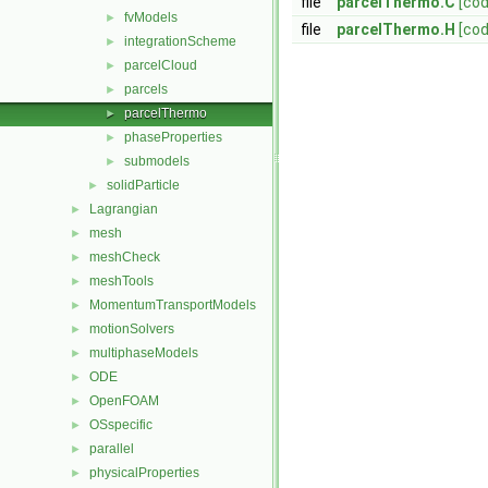
file
parcelThermo.C
[cod
fvModels
►
file
parcelThermo.H
[cod
integrationScheme
►
parcelCloud
►
parcels
►
parcelThermo
►
phaseProperties
►
submodels
►
solidParticle
►
Lagrangian
►
mesh
►
meshCheck
►
meshTools
►
MomentumTransportModels
►
motionSolvers
►
multiphaseModels
►
ODE
►
OpenFOAM
►
OSspecific
►
parallel
►
physicalProperties
►