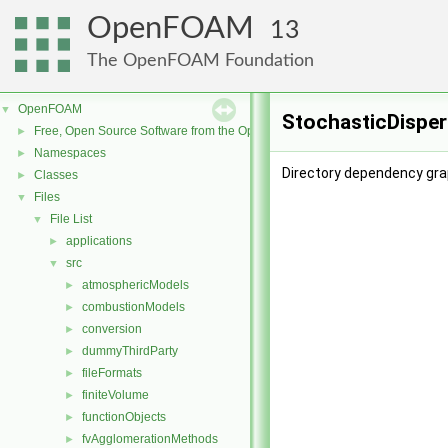
OpenFOAM
13
The OpenFOAM Foundation
OpenFOAM
▼
StochasticDisper
Free, Open Source Software from the OpenFOAM Foundation
►
Namespaces
►
Directory dependency gra
Classes
►
Files
▼
File List
▼
applications
►
src
▼
atmosphericModels
►
combustionModels
►
conversion
►
dummyThirdParty
►
fileFormats
►
finiteVolume
►
functionObjects
►
fvAgglomerationMethods
►