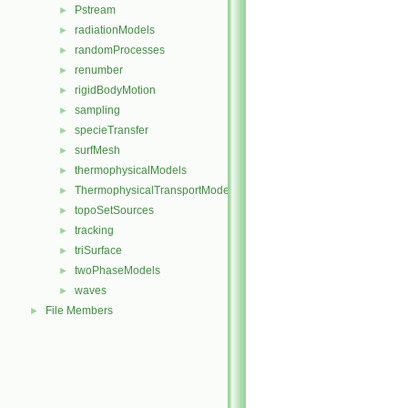
Pstream
►
radiationModels
►
randomProcesses
►
renumber
►
rigidBodyMotion
►
sampling
►
specieTransfer
►
surfMesh
►
thermophysicalModels
►
ThermophysicalTransportModels
►
topoSetSources
►
tracking
►
triSurface
►
twoPhaseModels
►
waves
►
File Members
►