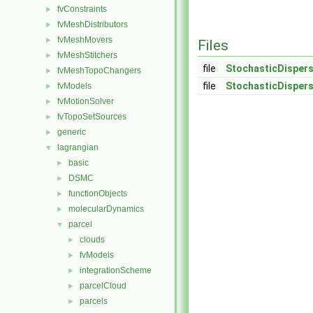
fvConstraints
►
fvMeshDistributors
►
fvMeshMovers
►
Files
fvMeshStitchers
►
file
StochasticDisper
fvMeshTopoChangers
►
file
StochasticDisper
fvModels
►
fvMotionSolver
►
fvTopoSetSources
►
generic
►
lagrangian
▼
basic
►
DSMC
►
functionObjects
►
molecularDynamics
►
parcel
▼
clouds
►
fvModels
►
integrationScheme
►
parcelCloud
►
parcels
►