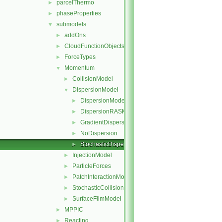
parcelThermo
►
phaseProperties
►
submodels
▼
addOns
►
CloudFunctionObjects
►
ForceTypes
►
Momentum
▼
CollisionModel
►
DispersionModel
▼
DispersionModel
►
DispersionRASModel
►
GradientDispersionRAS
►
NoDispersion
►
StochasticDispersionRAS
►
InjectionModel
►
ParticleForces
►
PatchInteractionModel
►
StochasticCollision
►
SurfaceFilmModel
►
MPPIC
►
Reacting
►