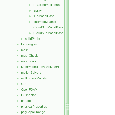
ReactingMultiphase
►
Spray
►
subModelBase
►
Thermodynamic
►
CloudSubModelBase.C
CloudSubModelBase.H
►
solidParticle
►
Lagrangian
►
mesh
►
meshCheck
►
meshTools
►
MomentumTransportModels
►
motionSolvers
►
multiphaseModels
►
ODE
►
OpenFOAM
►
OSspecific
►
parallel
►
physicalProperties
►
polyTopoChange
►