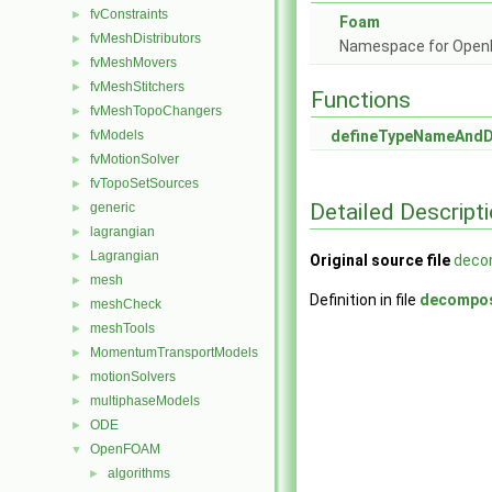
fvConstraints
►
Foam
fvMeshDistributors
►
Namespace for Ope
fvMeshMovers
►
fvMeshStitchers
►
Functions
fvMeshTopoChangers
►
fvModels
defineTypeNameAnd
►
fvMotionSolver
►
fvTopoSetSources
►
Detailed Descript
generic
►
lagrangian
►
Lagrangian
►
Original source file
deco
mesh
►
Definition in file
decompos
meshCheck
►
meshTools
►
MomentumTransportModels
►
motionSolvers
►
multiphaseModels
►
ODE
►
OpenFOAM
▼
algorithms
►