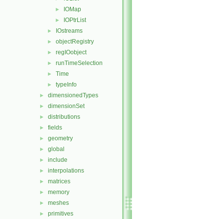
IOMap
►
IOPtrList
►
IOstreams
►
objectRegistry
►
regIOobject
►
runTimeSelection
►
Time
►
typeInfo
►
dimensionedTypes
►
dimensionSet
►
distributions
►
fields
►
geometry
►
global
►
include
►
interpolations
►
matrices
►
memory
►
meshes
►
primitives
►