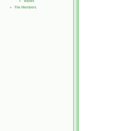
waves
►
File Members
►