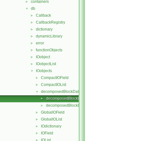
containers
►
db
▼
Callback
►
CallbackRegistry
►
dictionary
►
dynamicLibrary
►
error
►
functionObjects
►
IOobject
►
IOobjectList
►
IOobjects
▼
CompactIOField
►
CompactIOList
►
decomposedBlockData
▼
decomposedBlockData.C
►
decomposedBlockData.H
►
GlobalIOField
►
GlobalIOList
►
IOdictionary
►
IOField
►
IOList
►