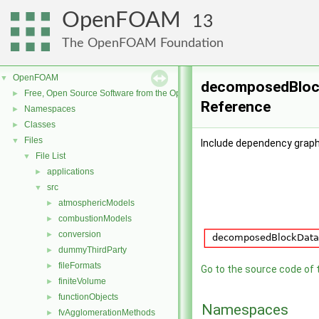
OpenFOAM
13
The OpenFOAM Foundation
OpenFOAM
▼
decomposedBlock
Free, Open Source Software from the OpenFOAM Foundation
►
Reference
Namespaces
►
Classes
►
Files
▼
Include dependency grap
File List
▼
applications
►
src
▼
atmosphericModels
►
combustionModels
►
conversion
►
dummyThirdParty
►
fileFormats
►
Go to the source code of th
finiteVolume
►
functionObjects
►
Namespaces
fvAgglomerationMethods
►