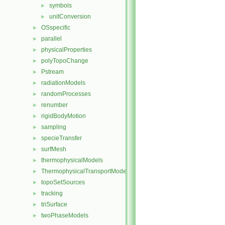
symbols
►
unitConversion
►
OSspecific
►
parallel
►
physicalProperties
►
polyTopoChange
►
Pstream
►
radiationModels
►
randomProcesses
►
renumber
►
rigidBodyMotion
►
sampling
►
specieTransfer
►
surfMesh
►
thermophysicalModels
►
ThermophysicalTransportModels
►
topoSetSources
►
tracking
►
triSurface
►
twoPhaseModels
►