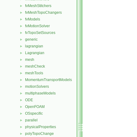
fvMeshStitchers
►
fvMeshTopoChangers
►
fvModels
►
fvMotionSolver
►
fvTopoSetSources
►
generic
►
lagrangian
►
Lagrangian
►
mesh
►
meshCheck
►
meshTools
►
MomentumTransportModels
►
motionSolvers
►
multiphaseModels
►
ODE
►
OpenFOAM
►
OSspecific
►
parallel
►
physicalProperties
►
polyTopoChange
►