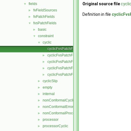
Original source file
cycli
fields
▼
fvFieldSources
►
Definition in file
cyclicFvs
fvPatchFields
►
fvsPatchFields
▼
basic
►
constraint
▼
cyclic
▼
cyclicFvsPatchField.C
cyclicFvsPatchField.H
►
cyclicFvsPatchFields.C
►
cyclicFvsPatchFields.H
►
cyclicFvsPatchFieldsFwd.H
►
cyclicSlip
►
empty
►
internal
►
nonConformalCyclic
►
nonConformalError
►
nonConformalProcessorCyclic
►
processor
►
processorCyclic
►