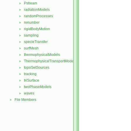
Pstream
►
radiationModels
►
randomProcesses
►
renumber
►
rigidBodyMotion
►
sampling
►
specieTransfer
►
surfMesh
►
thermophysicalModels
►
ThermophysicalTransportModels
►
topoSetSources
►
tracking
►
triSurface
►
twoPhaseModels
►
waves
►
File Members
►