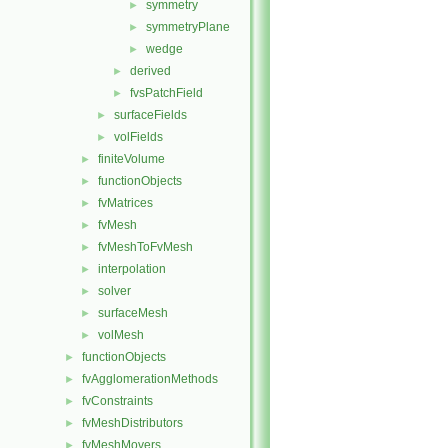
symmetry
►
symmetryPlane
►
wedge
►
derived
►
fvsPatchField
►
surfaceFields
►
volFields
►
finiteVolume
►
functionObjects
►
fvMatrices
►
fvMesh
►
fvMeshToFvMesh
►
interpolation
►
solver
►
surfaceMesh
►
volMesh
►
functionObjects
►
fvAgglomerationMethods
►
fvConstraints
►
fvMeshDistributors
►
fvMeshMovers
►