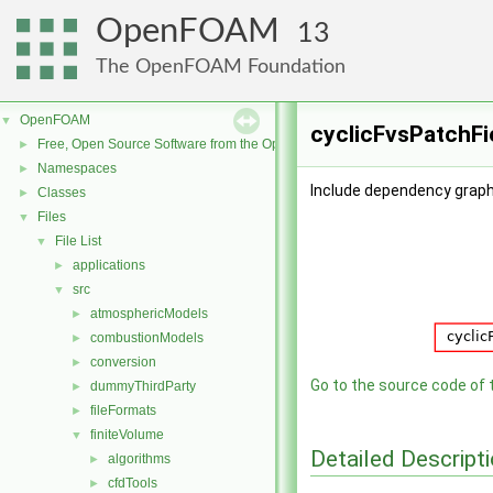
OpenFOAM
13
The OpenFOAM Foundation
OpenFOAM
▼
cyclicFvsPatchFie
Free, Open Source Software from the OpenFOAM Foundation
►
Namespaces
►
Include dependency graph 
Classes
►
Files
▼
File List
▼
applications
►
src
▼
atmosphericModels
►
combustionModels
►
conversion
►
Go to the source code of th
dummyThirdParty
►
fileFormats
►
finiteVolume
▼
Detailed Descript
algorithms
►
cfdTools
►