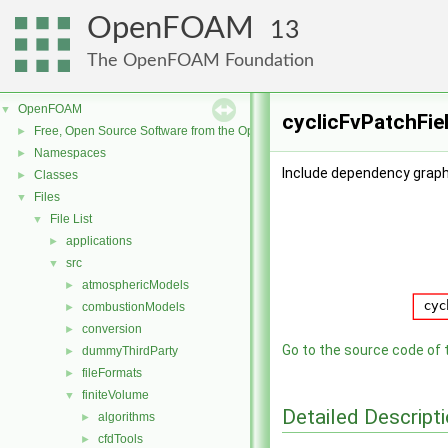
OpenFOAM
13
The OpenFOAM Foundation
OpenFOAM
▼
cyclicFvPatchFiel
Free, Open Source Software from the OpenFOAM Foundation
►
Namespaces
►
Include dependency graph 
Classes
►
Files
▼
File List
▼
applications
►
src
▼
atmosphericModels
►
combustionModels
►
conversion
►
Go to the source code of th
dummyThirdParty
►
fileFormats
►
finiteVolume
▼
Detailed Descript
algorithms
►
cfdTools
►