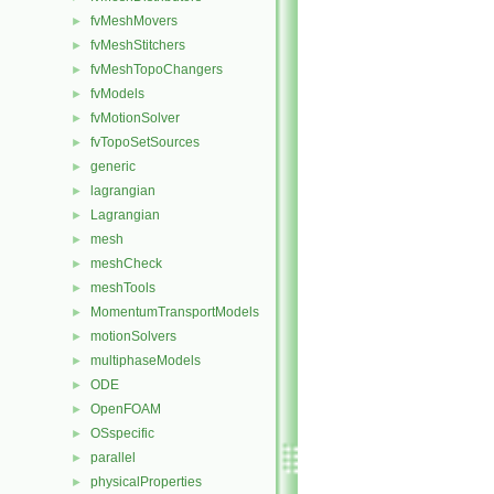
fvMeshMovers
►
fvMeshStitchers
►
fvMeshTopoChangers
►
fvModels
►
fvMotionSolver
►
fvTopoSetSources
►
generic
►
lagrangian
►
Lagrangian
►
mesh
►
meshCheck
►
meshTools
►
MomentumTransportModels
►
motionSolvers
►
multiphaseModels
►
ODE
►
OpenFOAM
►
OSspecific
►
parallel
►
physicalProperties
►