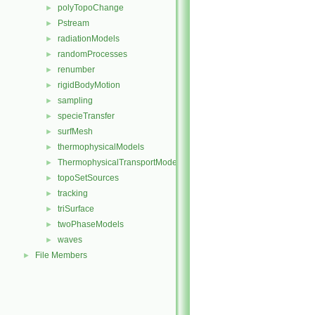
polyTopoChange
►
Pstream
►
radiationModels
►
randomProcesses
►
renumber
►
rigidBodyMotion
►
sampling
►
specieTransfer
►
surfMesh
►
thermophysicalModels
►
ThermophysicalTransportModels
►
topoSetSources
►
tracking
►
triSurface
►
twoPhaseModels
►
waves
►
File Members
►