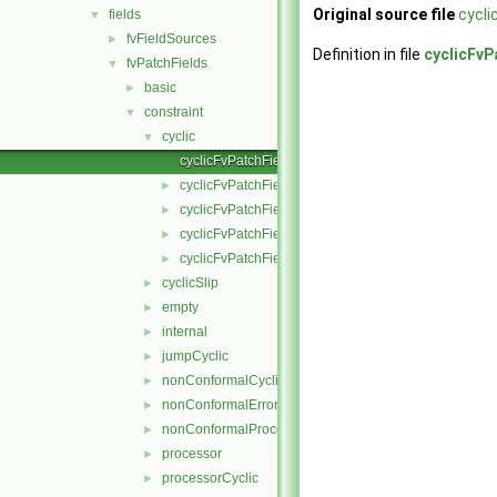
Original source file
cycli
fields
▼
fvFieldSources
►
Definition in file
cyclicFvP
fvPatchFields
▼
basic
►
constraint
▼
cyclic
▼
cyclicFvPatchField.C
cyclicFvPatchField.H
►
cyclicFvPatchFields.C
►
cyclicFvPatchFields.H
►
cyclicFvPatchFieldsFwd.H
►
cyclicSlip
►
empty
►
internal
►
jumpCyclic
►
nonConformalCyclic
►
nonConformalError
►
nonConformalProcessorCyclic
►
processor
►
processorCyclic
►