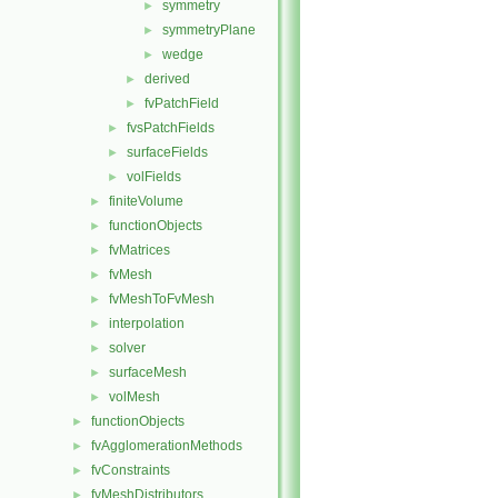
symmetry
►
symmetryPlane
►
wedge
►
derived
►
fvPatchField
►
fvsPatchFields
►
surfaceFields
►
volFields
►
finiteVolume
►
functionObjects
►
fvMatrices
►
fvMesh
►
fvMeshToFvMesh
►
interpolation
►
solver
►
surfaceMesh
►
volMesh
►
functionObjects
►
fvAgglomerationMethods
►
fvConstraints
►
fvMeshDistributors
►