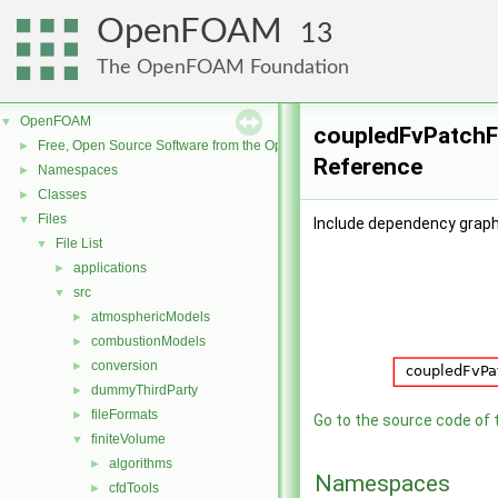
OpenFOAM
13
The OpenFOAM Foundation
OpenFOAM
▼
coupledFvPatchFi
Free, Open Source Software from the OpenFOAM Foundation
►
Reference
Namespaces
►
Classes
►
Files
▼
Include dependency graph
File List
▼
applications
►
src
▼
atmosphericModels
►
combustionModels
►
conversion
►
dummyThirdParty
►
fileFormats
►
Go to the source code of th
finiteVolume
▼
algorithms
►
Namespaces
cfdTools
►