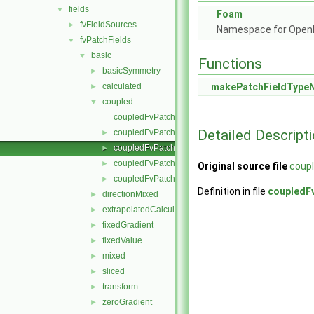
fields
▼
Foam
fvFieldSources
►
Namespace for Ope
fvPatchFields
▼
basic
▼
Functions
basicSymmetry
►
calculated
makePatchFieldType
►
coupled
▼
coupledFvPatchField.C
Detailed Descript
coupledFvPatchField.H
►
coupledFvPatchFields.C
►
coupledFvPatchFields.H
►
Original source file
coupl
coupledFvPatchFieldsFwd.H
►
Definition in file
coupledF
directionMixed
►
extrapolatedCalculated
►
fixedGradient
►
fixedValue
►
mixed
►
sliced
►
transform
►
zeroGradient
►