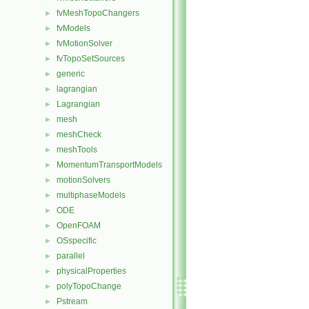
fvMeshTopoChangers
►
fvModels
►
fvMotionSolver
►
fvTopoSetSources
►
generic
►
lagrangian
►
Lagrangian
►
mesh
►
meshCheck
►
meshTools
►
MomentumTransportModels
►
motionSolvers
►
multiphaseModels
►
ODE
►
OpenFOAM
►
OSspecific
►
parallel
►
physicalProperties
►
polyTopoChange
►
Pstream
►