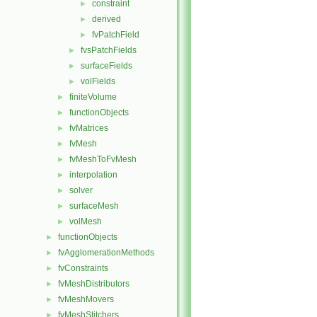
constraint
►
derived
►
fvPatchField
►
fvsPatchFields
►
surfaceFields
►
volFields
►
finiteVolume
►
functionObjects
►
fvMatrices
►
fvMesh
►
fvMeshToFvMesh
►
interpolation
►
solver
►
surfaceMesh
►
volMesh
►
functionObjects
►
fvAgglomerationMethods
►
fvConstraints
►
fvMeshDistributors
►
fvMeshMovers
►
fvMeshStitchers
►