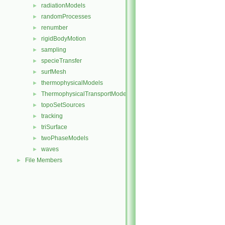
radiationModels
►
randomProcesses
►
renumber
►
rigidBodyMotion
►
sampling
►
specieTransfer
►
surfMesh
►
thermophysicalModels
►
ThermophysicalTransportModels
►
topoSetSources
►
tracking
►
triSurface
►
twoPhaseModels
►
waves
►
File Members
►