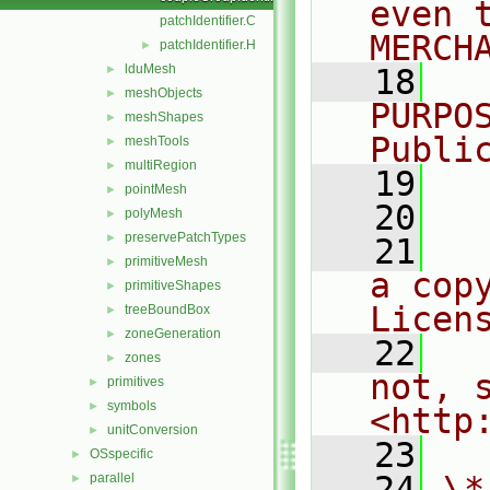
even 
patchIdentifier.C
MERCH
patchIdentifier.H
►
lduMesh
►
   18
  
meshObjects
►
PURPO
meshShapes
►
Publi
meshTools
►
multiRegion
►
   19
  
pointMesh
►
   20
polyMesh
►
preservePatchTypes
►
   21
  
primitiveMesh
►
a cop
primitiveShapes
►
Licen
treeBoundBox
►
zoneGeneration
►
   22
  
zones
►
not, s
primitives
►
symbols
►
<http
unitConversion
►
   23
OSspecific
►
   24
\*
parallel
►