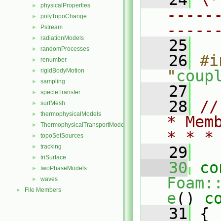
physicalProperties
►
-----
polyTopoChange
►
-----
Pstream
►
radiationModels
►
   25
randomProcesses
►
   26
#i
renumber
►
rigidBodyMotion
"
coup
►
sampling
►
   27
specieTransfer
►
   28
//
surfMesh
►
thermophysicalModels
►
* Mem
ThermophysicalTransportModels
►
* * *
topoSetSources
►
tracking
►
   29
triSurface
►
   30
co
twoPhaseModels
►
Foam:
waves
►
File Members
►
e
()
 c
   31
{