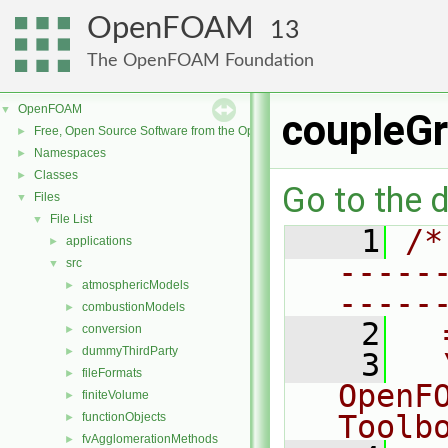
OpenFOAM
13
The OpenFOAM Foundation
OpenFOAM
▼
coupleGr
Free, Open Source Software from the OpenFOAM Foundation
►
Namespaces
►
Classes
►
Go to the d
Files
▼
File List
▼
    1
/*
applications
►
-----
src
▼
atmosphericModels
►
-----
combustionModels
►
    2
  
conversion
►
dummyThirdParty
►
    3
  
fileFormats
►
OpenF
finiteVolume
►
Toolb
functionObjects
►
fvAgglomerationMethods
►