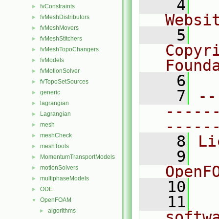
    4
  
fvConstraints
►
Websi
fvMeshDistributors
►
fvMeshMovers
►
    5
  
fvMeshStitchers
►
Copyr
fvMeshTopoChangers
►
fvModels
Found
►
fvMotionSolver
►
    6
  
fvTopoSetSources
►
    7
--
generic
►
lagrangian
►
-----
Lagrangian
►
-----
mesh
►
meshCheck
►
    8
Li
meshTools
►
    9
  
MomentumTransportModels
►
OpenF
motionSolvers
►
multiphaseModels
►
   10
ODE
►
   11
  
OpenFOAM
▼
algorithms
►
softw