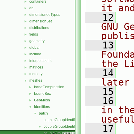
containers
►
it an
db
►
   12
  
dimensionedTypes
►
dimensionSet
►
GNU G
distributions
►
publi
fields
►
geometry
►
   13
  
global
►
Found
include
►
the L
interpolations
►
matrices
►
   14
  
memory
►
later
meshes
▼
bandCompression
►
   15
boundBox
►
   16
  
GeoMesh
►
Identifiers
in the
▼
patch
▼
usefu
coupleGroupIdentifier.C
   17
  
coupleGroupIdentifier.H
►
coupleGroupIdentifierI.H