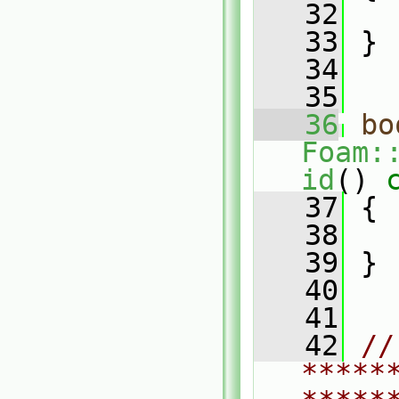
   32
   33
 }
   34
   35
   36
bo
Foam:
id
()
 
   37
{
   38
   39
 }
   40
   41
   42
// 
*****