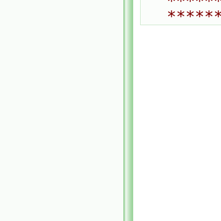
*****
*****