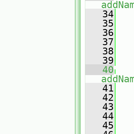
addNa
   34
   
   35
   36
   37
   38
   39
   
   40
addNa
   41
   
   42
   43
   44
   45