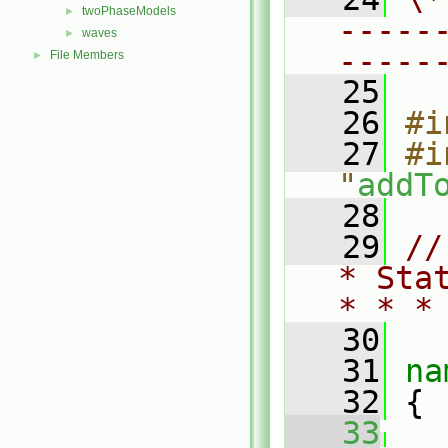
twoPhaseModels
►
-----
waves
►
-----
File Members
►
   25
   26
#i
   27
#i
"
addT
   28
   29
//
* Sta
* * *
   30
   31
na
   32
 {
   33