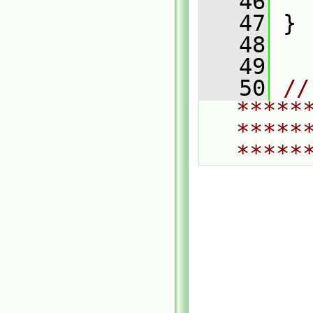
   46
   
   47
 }
   48
   49
   50
// 
*****
*****
*****