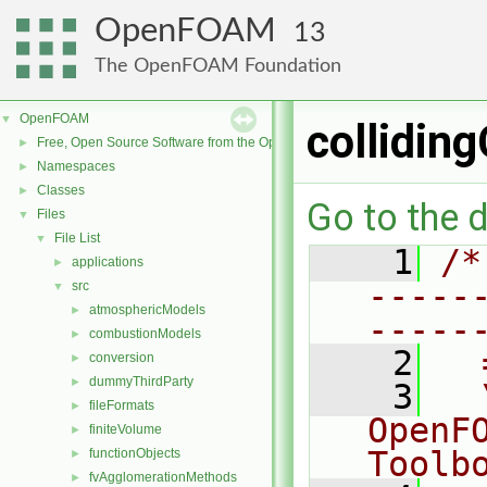
OpenFOAM
13
The OpenFOAM Foundation
OpenFOAM
▼
collidin
Free, Open Source Software from the OpenFOAM Foundation
►
Namespaces
►
Classes
►
Go to the d
Files
▼
File List
▼
    1
/*
applications
►
-----
src
▼
atmosphericModels
►
-----
combustionModels
►
    2
  
conversion
►
dummyThirdParty
►
    3
  
fileFormats
►
OpenF
finiteVolume
►
Toolb
functionObjects
►
fvAgglomerationMethods
►