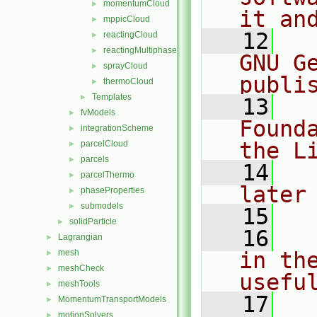
momentumCloud
►
it an
mppicCloud
►
   12
  
reactingCloud
►
reactingMultiphaseCloud
►
GNU G
sprayCloud
►
publi
thermoCloud
►
Templates
►
   13
  
fvModels
►
Found
integrationScheme
►
the L
parcelCloud
►
parcels
►
   14
  
parcelThermo
►
later
phaseProperties
►
submodels
►
   15
solidParticle
►
   16
  
Lagrangian
►
mesh
in the
►
meshCheck
►
usefu
meshTools
►
   17
  
MomentumTransportModels
►
motionSolvers
►