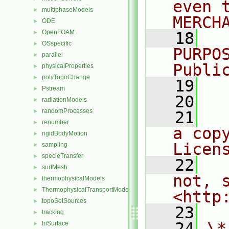
even 
multiphaseModels
►
MERCH
ODE
►
OpenFOAM
►
   18
  
OSspecific
►
PURPO
parallel
►
Publi
physicalProperties
►
polyTopoChange
►
   19
  
Pstream
►
   20
radiationModels
►
randomProcesses
►
   21
  
renumber
►
a cop
rigidBodyMotion
►
Licen
sampling
►
specieTransfer
►
   22
  
surfMesh
►
not, s
thermophysicalModels
►
ThermophysicalTransportModels
►
<http
topoSetSources
►
   23
tracking
►
   24
\*
triSurface
►