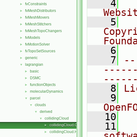
    4
  
fvConstraints
►
Websi
fvMeshDistributors
►
fvMeshMovers
►
    5
  
fvMeshStitchers
►
Copyri
fvMeshTopoChangers
►
fvModels
Found
►
fvMotionSolver
►
    6
  
fvTopoSetSources
►
    7
--
generic
►
lagrangian
▼
-----
basic
►
-----
DSMC
►
functionObjects
►
    8
Li
molecularDynamics
►
    9
  
parcel
▼
OpenF
clouds
▼
derived
▼
   10
collidingCloud
▼
   11
  
collidingCloud.C
►
collidingCloud.H
►
softw