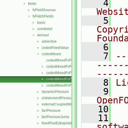
    4
  
fields
▼
Websi
fvFieldSources
►
fvPatchFields
▼
    5
  
basic
►
Copyr
constraint
►
derived
Found
▼
advective
►
    6
  
codedFixedValue
►
    7
--
codedMixed
▼
codedMixedFvPatchField.C
-----
codedMixedFvPatchField.H
►
-----
codedMixedFvPatchFields.C
►
codedMixedFvPatchFields.H
►
    8
Li
codedMixedFvPatchFieldsFwd.H
►
    9
  
dynamicPressure
►
OpenF
entrainmentPressure
►
externalCoupledMixed
►
   10
fanPressure
►
   11
  
fanPressureJump
►
fixedFluxExtrapolatedPressure
►
softw