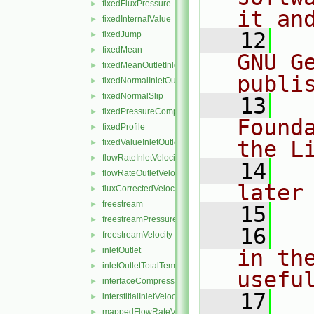
fixedFluxPressure
►
it an
fixedInternalValue
►
   12
  
fixedJump
►
fixedMean
►
GNU G
fixedMeanOutletInlet
►
publi
fixedNormalInletOutletVelocity
►
fixedNormalSlip
►
   13
  
fixedPressureCompressibleDensity
►
Found
fixedProfile
►
the L
fixedValueInletOutlet
►
flowRateInletVelocity
►
   14
  
flowRateOutletVelocity
►
later
fluxCorrectedVelocity
►
freestream
►
   15
freestreamPressure
►
   16
  
freestreamVelocity
►
inletOutlet
in the
►
inletOutletTotalTemperature
►
usefu
interfaceCompression
►
   17
  
interstitialInletVelocity
►
mappedFlowRateVelocity
►