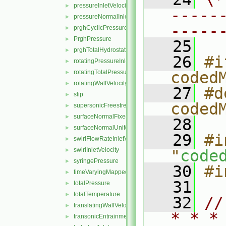
pressureInletVelocity
►
-----
pressureNormalInletOutletVelocity
►
-----
prghCyclicPressure
►
PrghPressure
►
   25
prghTotalHydrostaticPressure
►
   26
#i
rotatingPressureInletOutletVelocity
►
rotatingTotalPressure
coded
►
rotatingWallVelocity
►
   27
#d
slip
►
coded
supersonicFreestream
►
surfaceNormalFixedValue
►
   28
surfaceNormalUniformFixedValue
►
   29
#i
swirlFlowRateInletVelocity
►
swirlInletVelocity
►
"
code
syringePressure
►
   30
#i
timeVaryingMappedFixedValue
►
   31
totalPressure
►
totalTemperature
►
   32
//
translatingWallVelocity
►
* * *
transonicEntrainmentPressure
►