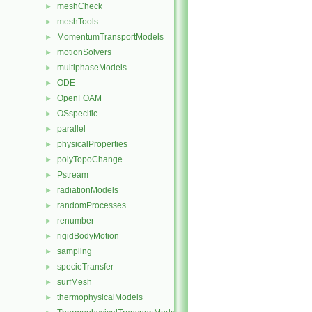
meshCheck
►
meshTools
►
MomentumTransportModels
►
motionSolvers
►
multiphaseModels
►
ODE
►
OpenFOAM
►
OSspecific
►
parallel
►
physicalProperties
►
polyTopoChange
►
Pstream
►
radiationModels
►
randomProcesses
►
renumber
►
rigidBodyMotion
►
sampling
►
specieTransfer
►
surfMesh
►
thermophysicalModels
►