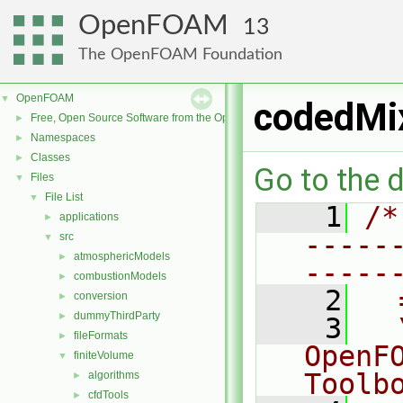
OpenFOAM
13
The OpenFOAM Foundation
OpenFOAM
▼
codedMi
Free, Open Source Software from the OpenFOAM Foundation
►
Namespaces
►
Classes
►
Go to the d
Files
▼
File List
▼
    1
/*
applications
►
-----
src
▼
atmosphericModels
►
-----
combustionModels
►
    2
  
conversion
►
dummyThirdParty
►
    3
  
fileFormats
►
OpenF
finiteVolume
▼
Toolb
algorithms
►
cfdTools
►