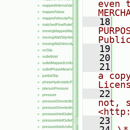
even 
mappedInternalValue
►
MERCH
mappedValue
►
mappedVelocityFlux
►
   18
  
matchedFlowRateOutletVelocity
►
PURPO
movingMappedWallVelocity
►
Publi
movingWallSlipVelocity
►
movingWallVelocity
►
   19
  
noSlip
►
   20
outletInlet
►
outletMappedUniformInlet
►
   21
  
outletPhaseMeanVelocity
►
a cop
partialSlip
►
Licen
phaseHydrostaticPressure
►
plenumPressure
►
   22
  
pressure
►
not, s
pressureDirectedInletOutletVelocity
►
pressureDirectedInletVelocity
►
<http
pressureInletOutletParSlipVelocity
►
   23
pressureInletOutletVelocity
►
   24
\*
pressureInletUniformVelocity
►