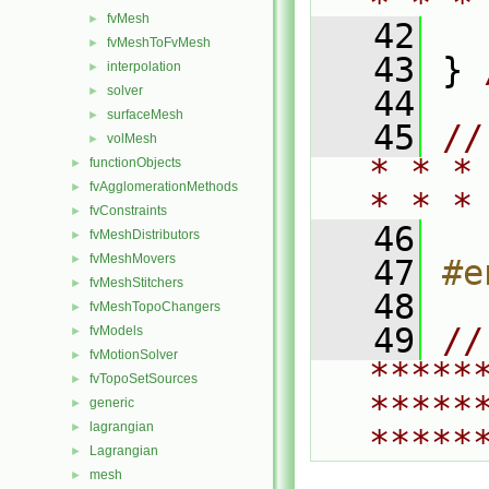
* * *
fvMesh
►
   42
fvMeshToFvMesh
►
   43
 } 
interpolation
►
solver
►
   44
surfaceMesh
►
   45
//
volMesh
►
* * *
functionObjects
►
fvAgglomerationMethods
►
* * *
fvConstraints
►
   46
fvMeshDistributors
►
fvMeshMovers
►
   47
#e
fvMeshStitchers
►
   48
fvMeshTopoChangers
►
   49
// 
fvModels
►
fvMotionSolver
►
*****
fvTopoSetSources
►
*****
generic
►
lagrangian
►
*****
Lagrangian
►
mesh
►