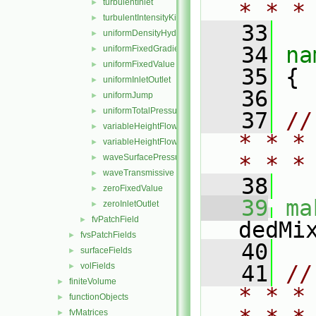
turbulentInlet
►
* * *
turbulentIntensityKineticEnergyInlet
►
   33
uniformDensityHydrostaticPressure
►
   34
na
uniformFixedGradient
►
uniformFixedValue
►
   35
 {
uniformInletOutlet
►
   36
uniformJump
►
uniformTotalPressure
►
   37
//
variableHeightFlowRate
►
* * *
variableHeightFlowRateInletVelocity
►
* * *
waveSurfacePressure
►
waveTransmissive
►
   38
zeroFixedValue
►
   39
ma
zeroInletOutlet
►
fvPatchField
►
dedMi
fvsPatchFields
►
   40
surfaceFields
►
volFields
   41
//
►
finiteVolume
►
* * *
functionObjects
►
fvMatrices
►