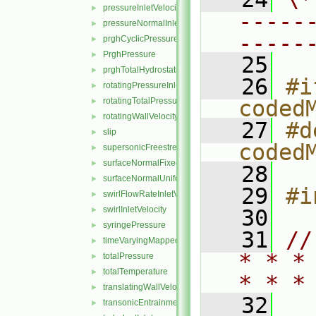
pressureInletVelocity
►
-----
pressureNormalInletOutletVelocity
►
-----
prghCyclicPressure
►
PrghPressure
►
   25
prghTotalHydrostaticPressure
►
   26
#i
rotatingPressureInletOutletVelocity
►
rotatingTotalPressure
coded
►
rotatingWallVelocity
►
   27
#d
slip
►
coded
supersonicFreestream
►
surfaceNormalFixedValue
►
   28
surfaceNormalUniformFixedValue
►
   29
#i
swirlFlowRateInletVelocity
►
swirlInletVelocity
►
   30
syringePressure
►
   31
//
timeVaryingMappedFixedValue
►
* * *
totalPressure
►
totalTemperature
►
* * *
translatingWallVelocity
►
   32
transonicEntrainmentPressure
►