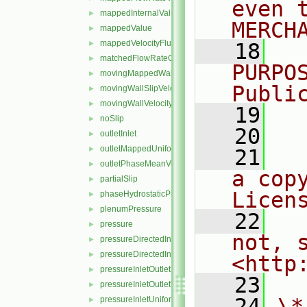
even 
mappedInternalValue
►
MERCH
mappedValue
►
mappedVelocityFlux
►
   18
  
matchedFlowRateOutletVelocity
►
PURPO
movingMappedWallVelocity
►
Publi
movingWallSlipVelocity
►
movingWallVelocity
►
   19
  
noSlip
►
   20
outletInlet
►
outletMappedUniformInlet
►
   21
  
outletPhaseMeanVelocity
►
a cop
partialSlip
►
Licen
phaseHydrostaticPressure
►
plenumPressure
►
   22
  
pressure
►
not, s
pressureDirectedInletOutletVelocity
►
pressureDirectedInletVelocity
►
<http
pressureInletOutletParSlipVelocity
►
   23
pressureInletOutletVelocity
►
   24
\*
pressureInletUniformVelocity
►