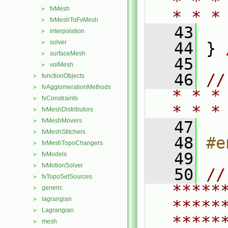
* * *
fvMesh
►
* * *
fvMeshToFvMesh
►
   43
interpolation
►
solver
►
   44
 } 
surfaceMesh
►
   45
volMesh
►
   46
//
functionObjects
►
fvAgglomerationMethods
►
* * *
fvConstraints
►
* * *
fvMeshDistributors
►
fvMeshMovers
►
   47
fvMeshStitchers
►
   48
#e
fvMeshTopoChangers
►
   49
fvModels
►
fvMotionSolver
►
   50
// 
fvTopoSetSources
►
*****
generic
►
lagrangian
►
*****
Lagrangian
►
*****
mesh
►