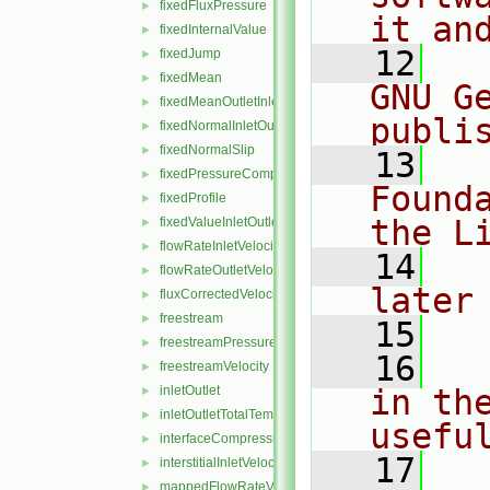
fixedFluxPressure
►
it an
fixedInternalValue
►
   12
  
fixedJump
►
fixedMean
►
GNU G
fixedMeanOutletInlet
►
publi
fixedNormalInletOutletVelocity
►
fixedNormalSlip
►
   13
  
fixedPressureCompressibleDensity
►
Found
fixedProfile
►
the L
fixedValueInletOutlet
►
flowRateInletVelocity
►
   14
  
flowRateOutletVelocity
►
later
fluxCorrectedVelocity
►
freestream
►
   15
freestreamPressure
►
   16
  
freestreamVelocity
►
inletOutlet
in the
►
inletOutletTotalTemperature
►
usefu
interfaceCompression
►
   17
  
interstitialInletVelocity
►
mappedFlowRateVelocity
►