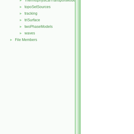
ThermophysicalTransportModels
►
topoSetSources
►
tracking
►
triSurface
►
twoPhaseModels
►
waves
►
File Members
►