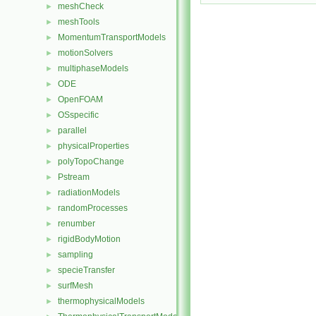
meshCheck
►
meshTools
►
MomentumTransportModels
►
motionSolvers
►
multiphaseModels
►
ODE
►
OpenFOAM
►
OSspecific
►
parallel
►
physicalProperties
►
polyTopoChange
►
Pstream
►
radiationModels
►
randomProcesses
►
renumber
►
rigidBodyMotion
►
sampling
►
specieTransfer
►
surfMesh
►
thermophysicalModels
►