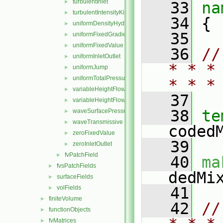
turbulentInlet
►
   33
na
turbulentIntensityKineticEnergyInlet
►
   34
 {
uniformDensityHydrostaticPressure
►
   35
uniformFixedGradient
►
uniformFixedValue
►
   36
//
uniformInletOutlet
►
* * *
uniformJump
►
uniformTotalPressure
►
* * *
variableHeightFlowRate
►
   37
variableHeightFlowRateInletVelocity
►
   38
te
waveSurfacePressure
►
waveTransmissive
►
coded
zeroFixedValue
►
   39
zeroInletOutlet
►
fvPatchField
►
   40
ma
fvsPatchFields
►
dedMi
surfaceFields
►
volFields
   41
►
finiteVolume
►
   42
//
functionObjects
►
fvMatrices
►