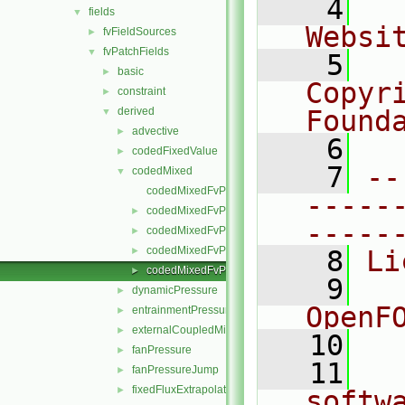
    4
  
fields
▼
Websi
fvFieldSources
►
fvPatchFields
▼
    5
  
basic
►
Copyr
constraint
►
derived
Found
▼
advective
►
    6
  
codedFixedValue
►
    7
--
codedMixed
▼
codedMixedFvPatchField.C
-----
codedMixedFvPatchField.H
►
-----
codedMixedFvPatchFields.C
►
codedMixedFvPatchFields.H
►
    8
Li
codedMixedFvPatchFieldsFwd.H
►
    9
  
dynamicPressure
►
OpenF
entrainmentPressure
►
externalCoupledMixed
►
   10
fanPressure
►
   11
  
fanPressureJump
►
fixedFluxExtrapolatedPressure
►
softw