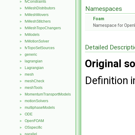
fvConstraints
►
Namespaces
fvMeshDistributors
►
fvMeshMovers
►
Foam
fvMeshStitchers
►
Namespace for Ope
fvMeshTopoChangers
►
fvModels
►
fvMotionSolver
►
Detailed Descript
fvTopoSetSources
►
generic
►
Original so
lagrangian
►
Lagrangian
►
mesh
►
Definition i
meshCheck
►
meshTools
►
MomentumTransportModels
►
motionSolvers
►
multiphaseModels
►
ODE
►
OpenFOAM
►
OSspecific
►
parallel
►