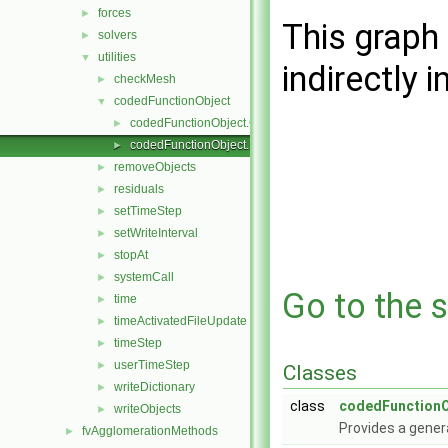
forces
►
This graph 
solvers
►
utilities
▼
indirectly i
checkMesh
►
codedFunctionObject
▼
codedFunctionObject.C
►
codedFunctionObject.H
►
removeObjects
►
residuals
►
setTimeStep
►
setWriteInterval
►
stopAt
►
systemCall
►
Go to the s
time
►
timeActivatedFileUpdate
►
timeStep
►
userTimeStep
►
Classes
writeDictionary
►
class
codedFunctionO
writeObjects
►
Provides a gener
fvAgglomerationMethods
►