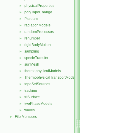
physicalProperties
►
polyTopoChange
►
Pstream
►
radiationModels
►
randomProcesses
►
renumber
►
rigidBodyMotion
►
sampling
►
specieTransfer
►
surfMesh
►
thermophysicalModels
►
ThermophysicalTransportModels
►
topoSetSources
►
tracking
►
triSurface
►
twoPhaseModels
►
waves
►
File Members
►