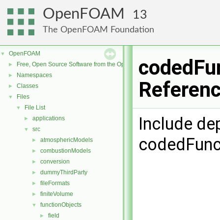
OpenFOAM
13
The OpenFOAM Foundation
OpenFOAM
▼
codedFun
Free, Open Source Software from the OpenFOAM Foundation
►
Namespaces
►
Referen
Classes
►
Files
▼
File List
▼
Include de
applications
►
src
▼
codedFunct
atmosphericModels
►
combustionModels
►
conversion
►
dummyThirdParty
►
fileFormats
►
finiteVolume
►
functionObjects
▼
field
►