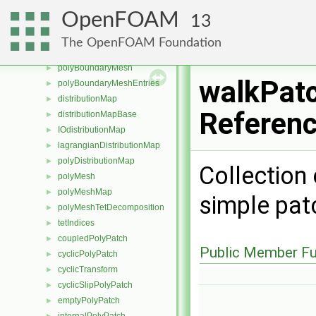
processorTopology
►
OpenFOAM
13
optionalCpuLoad
►
cpuLoad
►
The OpenFOAM Foundation
Residuals
►
polyBoundaryMesh
►
walkPatc
polyBoundaryMeshEntries
►
distributionMap
►
Referen
distributionMapBase
►
IOdistributionMap
►
lagrangianDistributionMap
►
polyDistributionMap
►
Collection 
polyMesh
►
polyMeshMap
►
simple pat
polyMeshTetDecomposition
►
tetIndices
►
coupledPolyPatch
►
Public Member Fu
cyclicPolyPatch
►
cyclicTransform
►
cyclicSlipPolyPatch
►
emptyPolyPatch
►