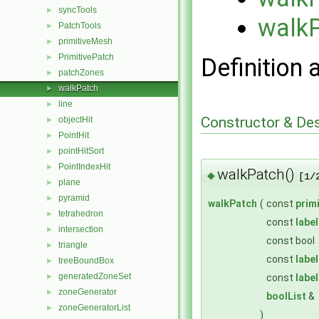
syncTools
►
walk
PatchTools
►
primitiveMesh
►
PrimitivePatch
►
Definition 
patchZones
►
walkPatch
►
line
►
Constructor & De
objectHit
►
PointHit
►
pointHitSort
►
PointIndexHit
►
walkPatch()
◆
[1/
plane
►
pyramid
►
walkPatch
(
const
prim
tetrahedron
►
const
label
intersection
►
const bool
triangle
►
const
label
treeBoundBox
►
generatedZoneSet
const
label
►
zoneGenerator
►
boolList
&
zoneGeneratorList
►
)