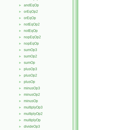
andEqOp
►
orEqOp2
►
orEqOp
►
notEqOp2
►
notEqOp
►
nopEqOp2
►
nopEqOp
►
sumOp3
►
sumOp2
►
sumOp
►
plusOp3
►
plusOp2
►
plusOp
►
minusOp3
►
minusOp2
►
minusOp
►
multiplyOp3
►
multiplyOp2
►
multiplyOp
►
divideOp3
►