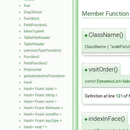
Pair
►
Member Function
DiagTensor
►
Function1
►
FieldFunction1
►
tokenTupleN
►
ClassName()
◆
TableFileReader
►
TableReader
►
ClassName
(
"walkPatc
unknownTypeFunction1
►
Function2
►
FieldFunction2
►
visitOrder()
◆
Polynomial
►
globalIndexAndTransform
►
const
DynamicList
<
lab
Hash
►
Hash< Foam::label >
►
Hash< Foam::string >
►
Definition at line
121
of f
Hash< Foam::word >
►
Hash< Foam::fileName >
►
Hash< Foam::wordRe >
►
indexInFace()
◆
Hash< Foam::keyType >
►
Hash< void * >
►