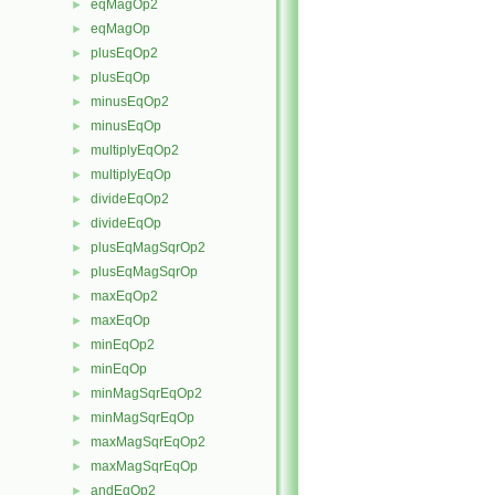
eqMagOp2
►
eqMagOp
►
plusEqOp2
►
plusEqOp
►
minusEqOp2
►
minusEqOp
►
multiplyEqOp2
►
multiplyEqOp
►
divideEqOp2
►
divideEqOp
►
plusEqMagSqrOp2
►
plusEqMagSqrOp
►
maxEqOp2
►
maxEqOp
►
minEqOp2
►
minEqOp
►
minMagSqrEqOp2
►
minMagSqrEqOp
►
maxMagSqrEqOp2
►
maxMagSqrEqOp
►
andEqOp2
►