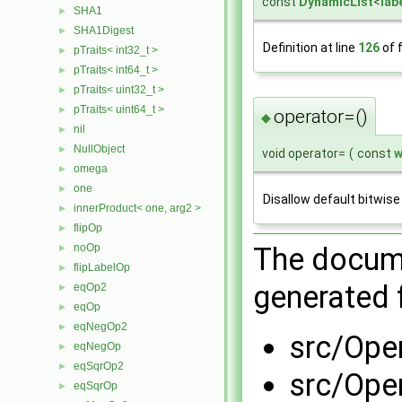
const
DynamicList
<
lab
SHA1
►
SHA1Digest
►
Definition at line
126
of f
pTraits< int32_t >
►
pTraits< int64_t >
►
pTraits< uint32_t >
►
pTraits< uint64_t >
►
operator=()
◆
nil
►
NullObject
►
void operator=
(
const
w
omega
►
one
►
Disallow default bitwis
innerProduct< one, arg2 >
►
flipOp
►
noOp
The docume
►
flipLabelOp
►
generated f
eqOp2
►
eqOp
►
eqNegOp2
►
src/Ope
eqNegOp
►
eqSqrOp2
►
src/Ope
eqSqrOp
►