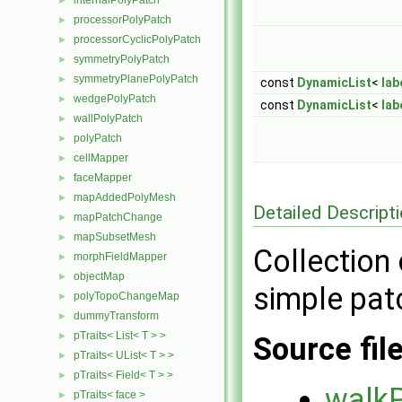
internalPolyPatch
►
processorPolyPatch
►
processorCyclicPolyPatch
►
symmetryPolyPatch
►
symmetryPlanePolyPatch
►
const
DynamicList
<
lab
wedgePolyPatch
►
const
DynamicList
<
lab
wallPolyPatch
►
polyPatch
►
cellMapper
►
faceMapper
►
mapAddedPolyMesh
►
Detailed Descript
mapPatchChange
►
mapSubsetMesh
►
Collection 
morphFieldMapper
►
objectMap
►
simple patc
polyTopoChangeMap
►
dummyTransform
►
pTraits< List< T > >
►
Source fil
pTraits< UList< T > >
►
pTraits< Field< T > >
►
walk
pTraits< face >
►