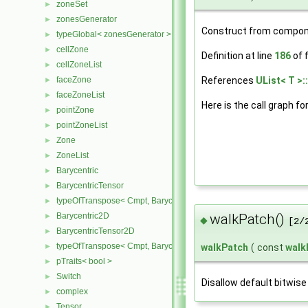
zoneSet
►
zonesGenerator
►
Construct from compon
typeGlobal< zonesGenerator >
►
cellZone
►
Definition at line
186
of f
cellZoneList
►
References
UList< T >:
faceZone
►
faceZoneList
►
Here is the call graph fo
pointZone
►
pointZoneList
►
Zone
►
ZoneList
►
Barycentric
►
BarycentricTensor
►
typeOfTranspose< Cmpt, BarycentricTensor< Cmpt > >
►
Barycentric2D
walkPatch()
►
◆
[2/
BarycentricTensor2D
►
typeOfTranspose< Cmpt, BarycentricTensor2D< Cmpt > >
►
walkPatch
(
const
walk
pTraits< bool >
►
Switch
►
Disallow default bitwise
complex
►
Tensor
►