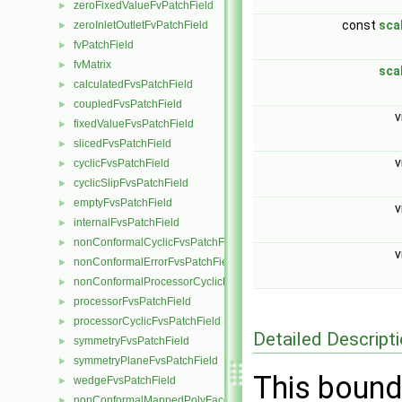
zeroFixedValueFvPatchField
►
const
sca
zeroInletOutletFvPatchField
►
fvPatchField
►
fvMatrix
►
sca
calculatedFvsPatchField
►
coupledFvsPatchField
►
v
fixedValueFvsPatchField
►
slicedFvsPatchField
►
v
cyclicFvsPatchField
►
cyclicSlipFvsPatchField
►
emptyFvsPatchField
►
v
internalFvsPatchField
►
nonConformalCyclicFvsPatchField
►
v
nonConformalErrorFvsPatchField
►
nonConformalProcessorCyclicFvsPatchField
►
processorFvsPatchField
►
processorCyclicFvsPatchField
►
Detailed Descript
symmetryFvsPatchField
►
symmetryPlaneFvsPatchField
►
This bound
wedgeFvsPatchField
►
nonConformalMappedPolyFacesFvsPatchLabelField
►