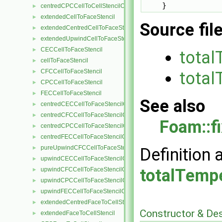
    }
centredCPCCellToCellStencilObject
►
extendedCellToFaceStencil
►
Source fil
extendedCentredCellToFaceStencil
►
extendedUpwindCellToFaceStencil
►
CECCellToFaceStencil
►
total
cellToFaceStencil
►
CFCCellToFaceStencil
►
total
CPCCellToFaceStencil
►
FECCellToFaceStencil
►
See also
centredCECCellToFaceStencilObject
►
centredCFCCellToFaceStencilObject
►
Foam::f
centredCPCCellToFaceStencilObject
►
centredFECCellToFaceStencilObject
►
pureUpwindCFCCellToFaceStencilObject
►
Definition 
upwindCECCellToFaceStencilObject
►
totalTemp
upwindCFCCellToFaceStencilObject
►
upwindCPCCellToFaceStencilObject
►
upwindFECCellToFaceStencilObject
►
extendedCentredFaceToCellStencil
►
Constructor & De
extendedFaceToCellStencil
►