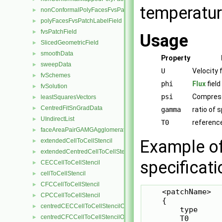
temperatur
nonConformalPolyFacesFvsPatchLabelField
►
polyFacesFvsPatchLabelField
►
fvsPatchField
►
Usage
SlicedGeometricField
►
smoothData
►
Property
sweepData
►
U
Velocity 
fvSchemes
►
phi
Flux
fiel
fvSolution
►
psi
Compressi
leastSquaresVectors
►
CentredFitSnGradData
►
gamma
ratio of 
UIndirectList
►
T0
referenc
faceAreaPairGAMGAgglomeration
►
Example of
extendedCellToCellStencil
►
extendedCentredCellToCellStencil
►
specificati
CECCellToCellStencil
►
cellToCellStencil
►
CFCCellToCellStencil
►
    <patchName>

CPCCellToCellStencil
►
    {

centredCECCellToCellStencilObject
►
        type     
centredCFCCellToCellStencilObject
►
        T0       