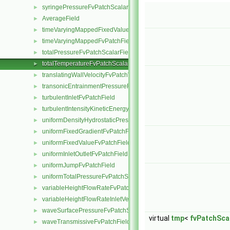
syringePressureFvPatchScalarField
►
AverageField
►
timeVaryingMappedFixedValueFvPatchField
►
timeVaryingMappedFvPatchField
►
totalPressureFvPatchScalarField
►
totalTemperatureFvPatchScalarField
►
translatingWallVelocityFvPatchVectorField
►
transonicEntrainmentPressureFvPatchScalarField
►
turbulentInletFvPatchField
►
turbulentIntensityKineticEnergyInletFvPatchScalarField
►
uniformDensityHydrostaticPressureFvPatchScalarField
►
uniformFixedGradientFvPatchField
►
uniformFixedValueFvPatchField
►
uniformInletOutletFvPatchField
►
uniformJumpFvPatchField
►
uniformTotalPressureFvPatchScalarField
►
variableHeightFlowRateFvPatchScalarField
►
variableHeightFlowRateInletVelocityFvPatchVectorField
►
waveSurfacePressureFvPatchScalarField
►
virtual
tmp
<
fvPatchSca
waveTransmissiveFvPatchField
►