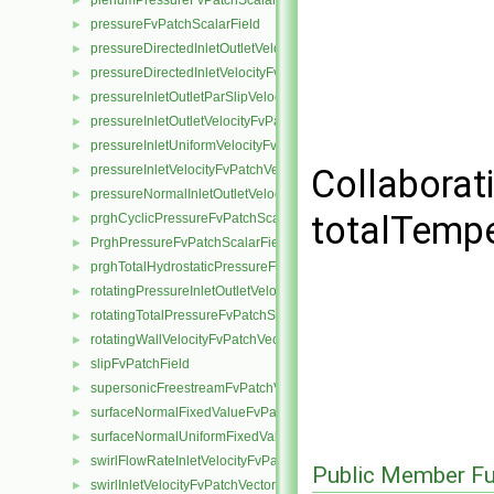
plenumPressureFvPatchScalarField
►
pressureFvPatchScalarField
►
pressureDirectedInletOutletVelocityFvPatchVectorField
►
pressureDirectedInletVelocityFvPatchVectorField
►
pressureInletOutletParSlipVelocityFvPatchVectorField
►
pressureInletOutletVelocityFvPatchVectorField
►
pressureInletUniformVelocityFvPatchVectorField
►
pressureInletVelocityFvPatchVectorField
Collaborat
►
pressureNormalInletOutletVelocityFvPatchVectorField
►
totalTempe
prghCyclicPressureFvPatchScalarField
►
PrghPressureFvPatchScalarField
►
prghTotalHydrostaticPressureFvPatchScalarField
►
rotatingPressureInletOutletVelocityFvPatchVectorField
►
rotatingTotalPressureFvPatchScalarField
►
rotatingWallVelocityFvPatchVectorField
►
slipFvPatchField
►
supersonicFreestreamFvPatchVectorField
►
surfaceNormalFixedValueFvPatchVectorField
►
surfaceNormalUniformFixedValueFvPatchVectorField
►
swirlFlowRateInletVelocityFvPatchVectorField
►
Public Member Fu
swirlInletVelocityFvPatchVectorField
►