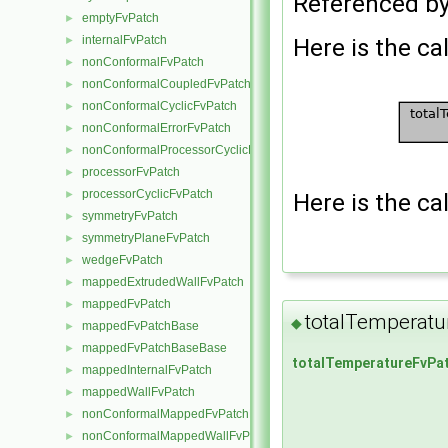
Referenced b
emptyFvPatch
►
internalFvPatch
Here is the cal
►
nonConformalFvPatch
►
nonConformalCoupledFvPatch
►
nonConformalCyclicFvPatch
►
nonConformalErrorFvPatch
►
nonConformalProcessorCyclicFvPatch
►
processorFvPatch
►
processorCyclicFvPatch
►
Here is the cal
symmetryFvPatch
►
symmetryPlaneFvPatch
►
wedgeFvPatch
►
mappedExtrudedWallFvPatch
►
mappedFvPatch
►
totalTemperatu
◆
mappedFvPatchBase
►
mappedFvPatchBaseBase
►
totalTemperatureFvPat
mappedInternalFvPatch
►
mappedWallFvPatch
►
nonConformalMappedFvPatchBase
►
nonConformalMappedWallFvPatch
►