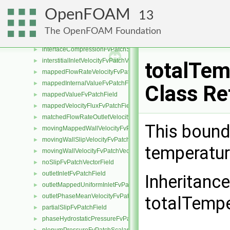
freestreamPressureFvPatchScalarField
►
OpenFOAM
13
freestreamVelocityFvPatchVectorField
►
inletOutletFvPatchField
►
The OpenFOAM Foundation
inletOutletTotalTemperatureFvPatchScalarField
►
interfaceCompressionFvPatchScalarField
►
interstitialInletVelocityFvPatchVectorField
►
totalTem
mappedFlowRateVelocityFvPatchVectorField
►
mappedInternalValueFvPatchField
►
Class Re
mappedValueFvPatchField
►
mappedVelocityFluxFvPatchField
►
matchedFlowRateOutletVelocityFvPatchVectorField
►
This bound
movingMappedWallVelocityFvPatchVectorField
►
movingWallSlipVelocityFvPatchVectorField
►
temperatur
movingWallVelocityFvPatchVectorField
►
noSlipFvPatchVectorField
►
outletInletFvPatchField
►
Inheritanc
outletMappedUniformInletFvPatchField
►
outletPhaseMeanVelocityFvPatchVectorField
►
totalTempe
partialSlipFvPatchField
►
phaseHydrostaticPressureFvPatchScalarField
►