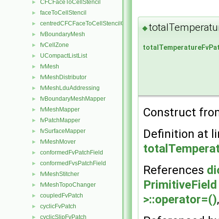
CFCFaceToCellStencil
►
faceToCellStencil
►
centredCFCFaceToCellStencilObject
►
totalTemperatu
◆
fvBoundaryMesh
►
fvCellZone
►
totalTemperatureFvPat
UCompactListList
►
fvMesh
►
fvMeshDistributor
►
fvMeshLduAddressing
►
fvBoundaryMeshMapper
►
Construct from
fvMeshMapper
►
fvPatchMapper
►
Definition at l
fvSurfaceMapper
►
fvMeshMover
►
totalTemperat
conformedFvPatchField
►
conformedFvsPatchField
►
References
di
fvMeshStitcher
►
PrimitiveField
fvMeshTopoChanger
►
coupledFvPatch
>::operator=()
►
cyclicFvPatch
►
cyclicSlipFvPatch
►