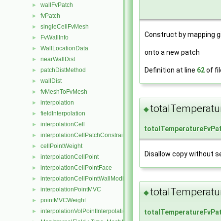
wallFvPatch
►
fvPatch
►
singleCellFvMesh
►
Construct by mapping g
FvWallInfo
►
WallLocationData
►
onto a new patch
nearWallDist
►
Definition at line
62
of fi
patchDistMethod
►
wallDist
►
fvMeshToFvMesh
►
interpolation
►
totalTemperatu
◆
fieldInterpolation
►
interpolationCell
►
totalTemperatureFvPat
interpolationCellPatchConstrained
►
cellPointWeight
►
Disallow copy without se
interpolationCellPoint
►
interpolationCellPointFace
►
interpolationCellPointWallModified
►
interpolationPointMVC
totalTemperatu
►
◆
pointMVCWeight
►
interpolationVolPointInterpolation
►
totalTemperatureFvPat