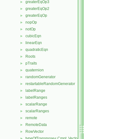
greaterEqOp3
►
greaterEqOp2
►
greaterEqOp
►
nopOp
►
notOp
►
cubicEqn
►
linearEqn
►
quadraticEqn
►
Roots
►
pTraits
►
quaternion
►
randomGenerator
►
restartableRandomGenerator
►
labelRange
►
labelRanges
►
scalarRange
►
scalarRanges
►
remote
►
RemoteData
►
RowVector
►
typeOfTranspose< Cmpt, Vector< Cmpt > >
►