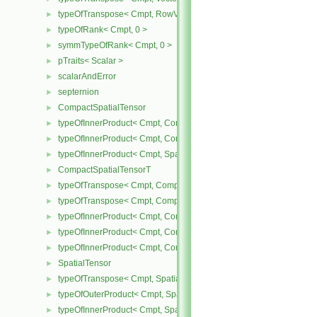
typeOfTranspose< Cmpt, RowVector< Cmpt > >
►
typeOfRank< Cmpt, 0 >
►
symmTypeOfRank< Cmpt, 0 >
►
pTraits< Scalar >
►
scalarAndError
►
septernion
►
CompactSpatialTensor
►
typeOfInnerProduct< Cmpt, CompactSpatialTensor< Cmpt >, Tensor
►
typeOfInnerProduct< Cmpt, CompactSpatialTensor< Cmpt >, Vector
►
typeOfInnerProduct< Cmpt, SpatialTensor< Cmpt >, CompactSpatia
►
CompactSpatialTensorT
►
typeOfTranspose< Cmpt, CompactSpatialTensor< Cmpt > >
►
typeOfTranspose< Cmpt, CompactSpatialTensorT< Cmpt > >
►
typeOfInnerProduct< Cmpt, CompactSpatialTensor< Cmpt >, Compa
►
typeOfInnerProduct< Cmpt, CompactSpatialTensorT< Cmpt >, Comp
►
typeOfInnerProduct< Cmpt, CompactSpatialTensorT< Cmpt >, Spati
►
SpatialTensor
►
typeOfTranspose< Cmpt, SpatialTensor< Cmpt > >
►
typeOfOuterProduct< Cmpt, SpatialVector< Cmpt >, SpatialVector< 
►
typeOfInnerProduct< Cmpt, SpatialTensor< Cmpt >, SpatialVector< 
►