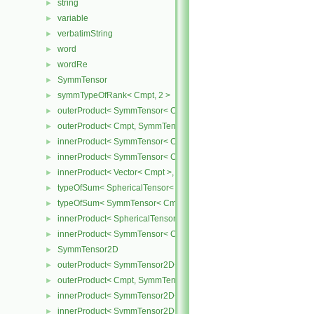
string
►
variable
►
verbatimString
►
word
►
wordRe
►
SymmTensor
►
symmTypeOfRank< Cmpt, 2 >
►
outerProduct< SymmTensor< Cmpt >, Cmpt >
►
outerProduct< Cmpt, SymmTensor< Cmpt > >
►
innerProduct< SymmTensor< Cmpt >, SymmTensor< Cmpt > >
►
innerProduct< SymmTensor< Cmpt >, Vector< Cmpt > >
►
innerProduct< Vector< Cmpt >, SymmTensor< Cmpt > >
►
typeOfSum< SphericalTensor< Cmpt >, SymmTensor< Cmpt > >
►
typeOfSum< SymmTensor< Cmpt >, SphericalTensor< Cmpt > >
►
innerProduct< SphericalTensor< Cmpt >, SymmTensor< Cmpt > >
►
innerProduct< SymmTensor< Cmpt >, SphericalTensor< Cmpt > >
►
SymmTensor2D
►
outerProduct< SymmTensor2D< Cmpt >, Cmpt >
►
outerProduct< Cmpt, SymmTensor2D< Cmpt > >
►
innerProduct< SymmTensor2D< Cmpt >, SymmTensor2D< Cmpt > 
►
innerProduct< SymmTensor2D< Cmpt >, Vector2D< Cmpt > >
►