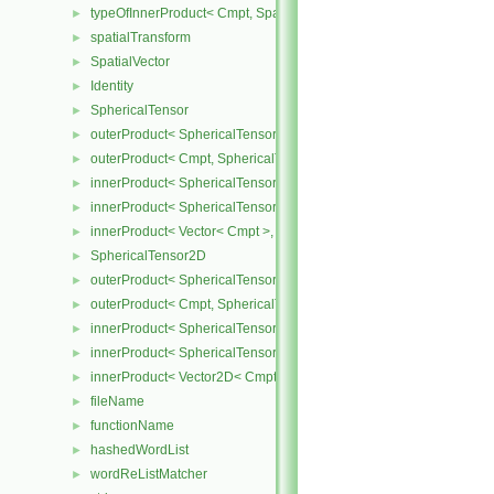
typeOfInnerProduct< Cmpt, SpatialTensor< Cmpt >, SpatialTensor<
►
spatialTransform
►
SpatialVector
►
Identity
►
SphericalTensor
►
outerProduct< SphericalTensor< Cmpt >, Cmpt >
►
outerProduct< Cmpt, SphericalTensor< Cmpt > >
►
innerProduct< SphericalTensor< Cmpt >, SphericalTensor< Cmpt >
►
innerProduct< SphericalTensor< Cmpt >, Vector< Cmpt > >
►
innerProduct< Vector< Cmpt >, SphericalTensor< Cmpt > >
►
SphericalTensor2D
►
outerProduct< SphericalTensor2D< Cmpt >, Cmpt >
►
outerProduct< Cmpt, SphericalTensor2D< Cmpt > >
►
innerProduct< SphericalTensor2D< Cmpt >, SphericalTensor2D< C
►
innerProduct< SphericalTensor2D< Cmpt >, Vector2D< Cmpt > >
►
innerProduct< Vector2D< Cmpt >, SphericalTensor2D< Cmpt > >
►
fileName
►
functionName
►
hashedWordList
►
wordReListMatcher
►