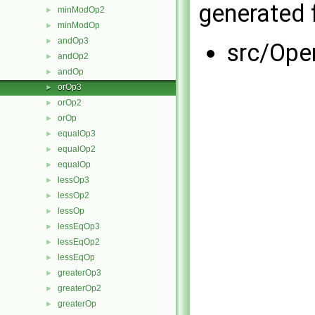
generated f
minModOp2
►
minModOp
►
andOp3
►
src/Ope
andOp2
►
andOp
►
orOp3
►
orOp2
►
orOp
►
equalOp3
►
equalOp2
►
equalOp
►
lessOp3
►
lessOp2
►
lessOp
►
lessEqOp3
►
lessEqOp2
►
lessEqOp
►
greaterOp3
►
greaterOp2
►
greaterOp
►