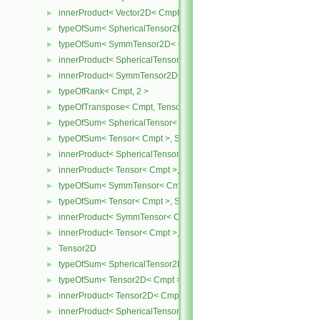
innerProduct< Vector2D< Cmpt >, SymmTensor2D< Cmpt > >
►
typeOfSum< SphericalTensor2D< Cmpt >, SymmTensor2D< Cmpt >
►
typeOfSum< SymmTensor2D< Cmpt >, SphericalTensor2D< Cmpt >
►
innerProduct< SphericalTensor2D< Cmpt >, SymmTensor2D< Cmpt
►
innerProduct< SymmTensor2D< Cmpt >, SphericalTensor2D< Cmpt
►
typeOfRank< Cmpt, 2 >
►
typeOfTranspose< Cmpt, Tensor< Cmpt > >
►
typeOfSum< SphericalTensor< Cmpt >, Tensor< Cmpt > >
►
typeOfSum< Tensor< Cmpt >, SphericalTensor< Cmpt > >
►
innerProduct< SphericalTensor< Cmpt >, Tensor< Cmpt > >
►
innerProduct< Tensor< Cmpt >, SphericalTensor< Cmpt > >
►
typeOfSum< SymmTensor< Cmpt >, Tensor< Cmpt > >
►
typeOfSum< Tensor< Cmpt >, SymmTensor< Cmpt > >
►
innerProduct< SymmTensor< Cmpt >, Tensor< Cmpt > >
►
innerProduct< Tensor< Cmpt >, SymmTensor< Cmpt > >
►
Tensor2D
►
typeOfSum< SphericalTensor2D< Cmpt >, Tensor2D< Cmpt > >
►
typeOfSum< Tensor2D< Cmpt >, SphericalTensor2D< Cmpt > >
►
innerProduct< Tensor2D< Cmpt >, Tensor2D< Cmpt > >
►
innerProduct< SphericalTensor2D< Cmpt >, Tensor2D< Cmpt > >
►