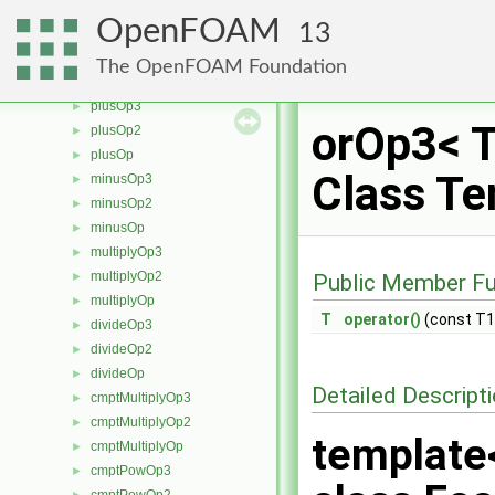
nopEqOp
►
OpenFOAM
13
sumOp3
►
sumOp2
►
The OpenFOAM Foundation
sumOp
►
plusOp3
►
orOp3< T
plusOp2
►
plusOp
►
Class Te
minusOp3
►
minusOp2
►
minusOp
►
multiplyOp3
►
multiplyOp2
►
Public Member Fu
multiplyOp
►
T
operator()
(const T1
divideOp3
►
divideOp2
►
divideOp
►
Detailed Descript
cmptMultiplyOp3
►
cmptMultiplyOp2
►
template<
cmptMultiplyOp
►
cmptPowOp3
►