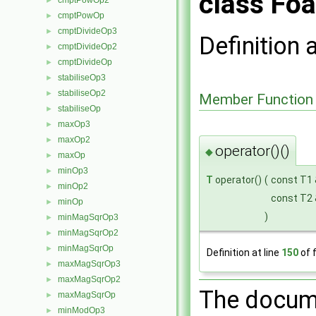
class Foa
cmptPowOp2
►
cmptPowOp
►
cmptDivideOp3
►
Definition 
cmptDivideOp2
►
cmptDivideOp
►
stabiliseOp3
►
stabiliseOp2
►
Member Function
stabiliseOp
►
maxOp3
►
maxOp2
►
operator()()
◆
maxOp
►
minOp3
►
T
operator()
(
const T1
minOp2
►
const T2
minOp
►
)
minMagSqrOp3
►
minMagSqrOp2
►
minMagSqrOp
►
Definition at line
150
of f
maxMagSqrOp3
►
maxMagSqrOp2
►
The docume
maxMagSqrOp
►
minModOp3
►