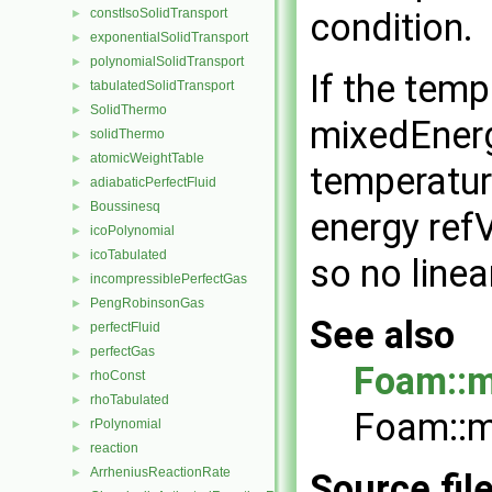
constIsoSolidTransport
condition.
►
exponentialSolidTransport
►
polynomialSolidTransport
►
If the temp
tabulatedSolidTransport
►
SolidThermo
►
mixedEnerg
solidThermo
►
atomicWeightTable
►
temperature
adiabaticPerfectFluid
►
Boussinesq
►
energy ref
icoPolynomial
►
icoTabulated
►
so no linea
incompressiblePerfectGas
►
PengRobinsonGas
►
See also
perfectFluid
►
perfectGas
►
Foam::m
rhoConst
►
rhoTabulated
►
Foam::m
rPolynomial
►
reaction
►
ArrheniusReactionRate
►
Source fil