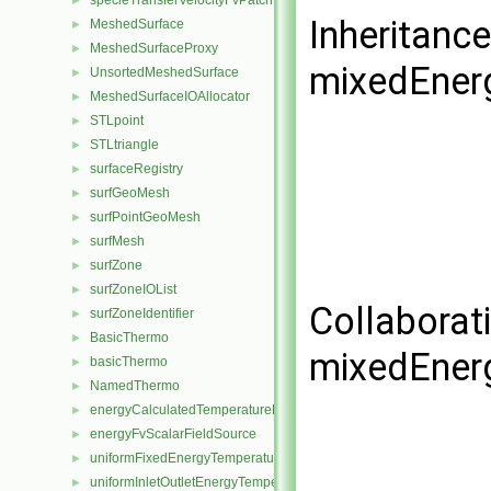
specieTransferVelocityFvPatchVectorField
►
Inheritanc
MeshedSurface
►
MeshedSurfaceProxy
►
mixedEnerg
UnsortedMeshedSurface
►
MeshedSurfaceIOAllocator
►
STLpoint
►
STLtriangle
►
surfaceRegistry
►
surfGeoMesh
►
surfPointGeoMesh
►
surfMesh
►
surfZone
►
surfZoneIOList
►
Collaborat
surfZoneIdentifier
►
BasicThermo
►
mixedEnerg
basicThermo
►
NamedThermo
►
energyCalculatedTemperatureFvScalarFieldSource
►
energyFvScalarFieldSource
►
uniformFixedEnergyTemperatureFvScalarFieldSource
►
uniformInletOutletEnergyTemperatureFvScalarFieldSource
►