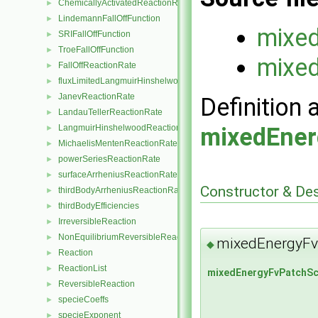
ChemicallyActivatedReactionRate
►
LindemannFallOffFunction
►
mixed
SRIFallOffFunction
►
TroeFallOffFunction
►
mixed
FallOffReactionRate
►
fluxLimitedLangmuirHinshelwoodReactionRate
►
JanevReactionRate
►
Definition 
LandauTellerReactionRate
►
LangmuirHinshelwoodReactionRate
mixedEner
►
MichaelisMentenReactionRate
►
powerSeriesReactionRate
►
surfaceArrheniusReactionRate
►
Constructor & De
thirdBodyArrheniusReactionRate
►
thirdBodyEfficiencies
►
IrreversibleReaction
►
NonEquilibriumReversibleReaction
►
mixedEnergyFv
◆
Reaction
►
ReactionList
►
mixedEnergyFvPatchSc
ReversibleReaction
►
specieCoeffs
►
specieExponent
►