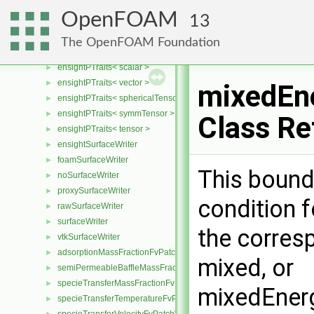
vtkSetWriter
►
OpenFOAM
13
sampledSurface
►
thresholdCellFaces
►
The OpenFOAM Foundation
ensightPTraits
►
ensightPTraits< scalar >
►
ensightPTraits< vector >
►
mixedEne
ensightPTraits< sphericalTensor >
►
ensightPTraits< symmTensor >
►
Class Re
ensightPTraits< tensor >
►
ensightSurfaceWriter
►
foamSurfaceWriter
►
This bound
noSurfaceWriter
►
proxySurfaceWriter
►
condition f
rawSurfaceWriter
►
surfaceWriter
►
the corres
vtkSurfaceWriter
►
adsorptionMassFractionFvPatchScalarField
►
mixed, or
semiPermeableBaffleMassFractionFvPatchScalarField
►
specieTransferMassFractionFvPatchScalarField
►
mixedEner
specieTransferTemperatureFvPatchScalarField
►