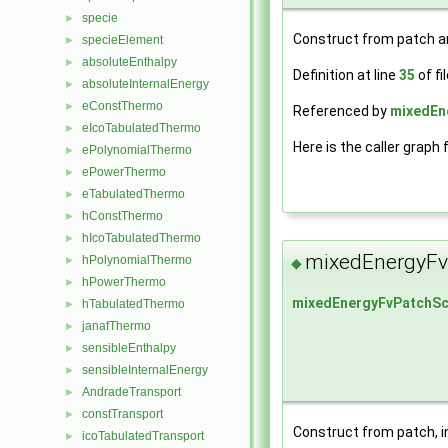
specie
►
Construct from patch and
specieElement
►
absoluteEnthalpy
►
Definition at line
35
of fi
absoluteInternalEnergy
►
eConstThermo
►
Referenced by
mixedEne
eIcoTabulatedThermo
►
Here is the caller graph 
ePolynomialThermo
►
ePowerThermo
►
eTabulatedThermo
►
hConstThermo
►
hIcoTabulatedThermo
►
mixedEnergyFv
hPolynomialThermo
►
◆
hPowerThermo
►
mixedEnergyFvPatchSc
hTabulatedThermo
►
janafThermo
►
sensibleEnthalpy
►
sensibleInternalEnergy
►
AndradeTransport
►
constTransport
►
Construct from patch, in
icoTabulatedTransport
►