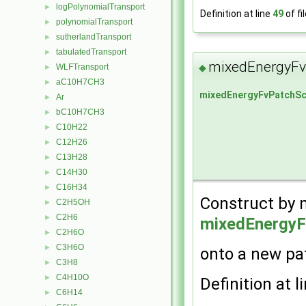
logPolynomialTransport
►
Definition at line
49
of fi
polynomialTransport
►
sutherlandTransport
►
tabulatedTransport
►
mixedEnergyFv
◆
WLFTransport
►
aC10H7CH3
►
mixedEnergyFvPatchSc
Ar
►
bC10H7CH3
►
C10H22
►
C12H26
►
C13H28
►
C14H30
►
C16H34
►
Construct by 
C2H5OH
►
C2H6
►
mixedEnergyF
C2H6O
►
C3H6O
►
onto a new pa
C3H8
►
C4H10O
►
Definition at l
C6H14
►