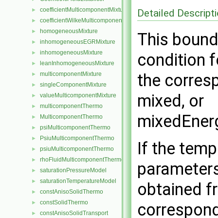
coefficientMulticomponentMixture
►
Detailed Descript
coefficientWilkeMulticomponentMixture
►
homogeneousMixture
►
This bound
inhomogeneousEGRMixture
►
inhomogeneousMixture
►
condition f
leanInhomogeneousMixture
►
multicomponentMixture
the corres
►
singleComponentMixture
►
mixed, or
valueMulticomponentMixture
►
multicomponentThermo
►
mixedEner
MulticomponentThermo
►
psiMulticomponentThermo
►
PsiuMulticomponentThermo
►
If the temp
psiuMulticomponentThermo
►
rhoFluidMulticomponentThermo
►
parameters
saturationPressureModel
►
saturationTemperatureModel
►
obtained fr
constAnisoSolidThermo
►
constSolidThermo
►
correspond
constAnisoSolidTransport
►