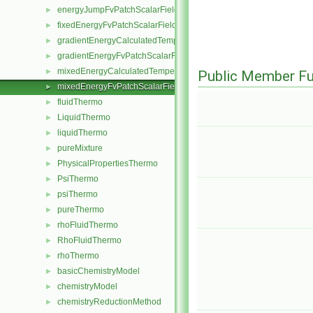
energyJumpFvPatchScalarField
►
fixedEnergyFvPatchScalarField
►
gradientEnergyCalculatedTemperatureFvPatchScalarField
►
gradientEnergyFvPatchScalarField
►
mixedEnergyCalculatedTemperatureFvPatchScalarField
►
Public Member Fu
mixedEnergyFvPatchScalarField
►
fluidThermo
►
LiquidThermo
►
liquidThermo
►
pureMixture
►
PhysicalPropertiesThermo
►
PsiThermo
►
psiThermo
►
pureThermo
►
rhoFluidThermo
►
RhoFluidThermo
►
rhoThermo
►
basicChemistryModel
►
chemistryModel
►
chemistryReductionMethod
►