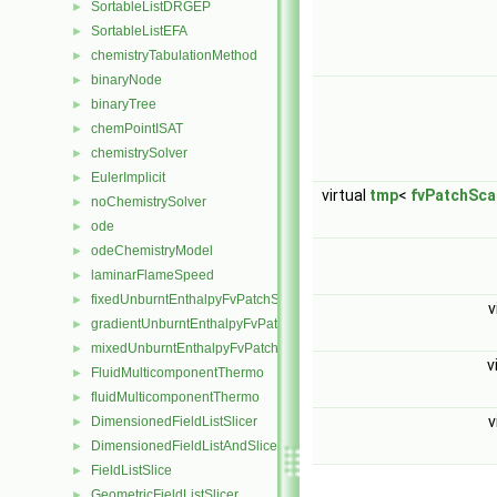
SortableListDRGEP
►
SortableListEFA
►
chemistryTabulationMethod
►
binaryNode
►
binaryTree
►
chemPointISAT
►
chemistrySolver
►
EulerImplicit
►
virtual
tmp
<
fvPatchSca
noChemistrySolver
►
ode
►
odeChemistryModel
►
laminarFlameSpeed
►
fixedUnburntEnthalpyFvPatchScalarField
►
v
gradientUnburntEnthalpyFvPatchScalarField
►
mixedUnburntEnthalpyFvPatchScalarField
►
v
FluidMulticomponentThermo
►
fluidMulticomponentThermo
►
v
DimensionedFieldListSlicer
►
DimensionedFieldListAndSlicer
►
FieldListSlice
►
GeometricFieldListSlicer
►