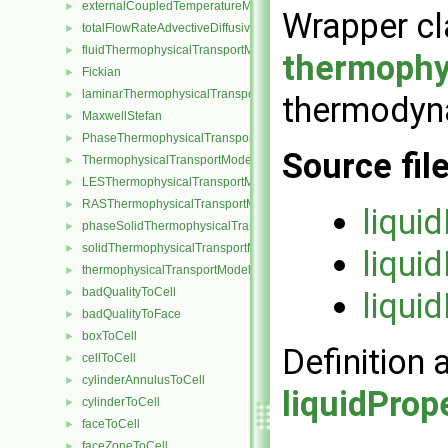
externalCoupledTemperatureMixedFvPatchScalarField
►
Wrapper cl
totalFlowRateAdvectiveDiffusiveFvPatchScalarField
►
fluidThermophysicalTransportModel
►
thermophy
Fickian
►
laminarThermophysicalTransportModel
►
thermodyn
MaxwellStefan
►
PhaseThermophysicalTransportModel
►
Source fil
ThermophysicalTransportModel
►
LESThermophysicalTransportModel
►
RASThermophysicalTransportModel
►
liqui
phaseSolidThermophysicalTransportModel
►
solidThermophysicalTransportModel
►
liqui
thermophysicalTransportModel
►
badQualityToCell
►
liqui
badQualityToFace
►
boxToCell
►
Definition 
cellToCell
►
cylinderAnnulusToCell
►
liquidProp
cylinderToCell
►
faceToCell
►
faceZoneToCell
►