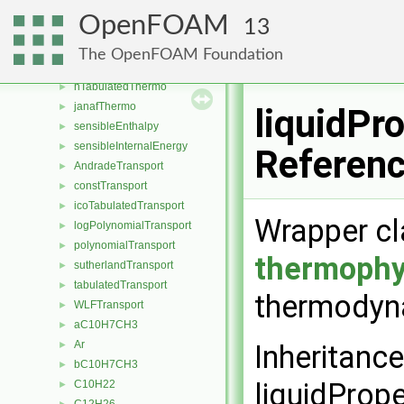
hConstThermo
►
OpenFOAM
13
hIcoTabulatedThermo
►
hPolynomialThermo
►
The OpenFOAM Foundation
hPowerThermo
►
hTabulatedThermo
►
janafThermo
►
liquidPr
sensibleEnthalpy
►
sensibleInternalEnergy
►
Referen
AndradeTransport
►
constTransport
►
icoTabulatedTransport
►
Wrapper cl
logPolynomialTransport
►
polynomialTransport
►
thermophy
sutherlandTransport
►
tabulatedTransport
►
thermodyn
WLFTransport
►
aC10H7CH3
►
Ar
►
Inheritanc
bC10H7CH3
►
liquidPrope
C10H22
►