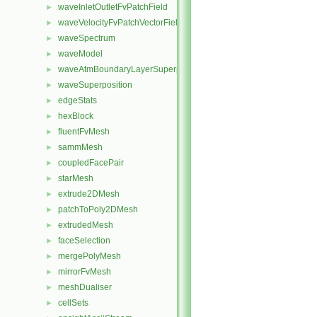
waveInletOutletFvPatchField
►
waveVelocityFvPatchVectorField
►
waveSpectrum
►
waveModel
►
waveAtmBoundaryLayerSuperposition
►
waveSuperposition
►
edgeStats
►
hexBlock
►
fluentFvMesh
►
sammMesh
►
coupledFacePair
►
starMesh
►
extrude2DMesh
►
patchToPoly2DMesh
►
extrudedMesh
►
faceSelection
►
mergePolyMesh
►
mirrorFvMesh
►
meshDualiser
►
cellSets
►