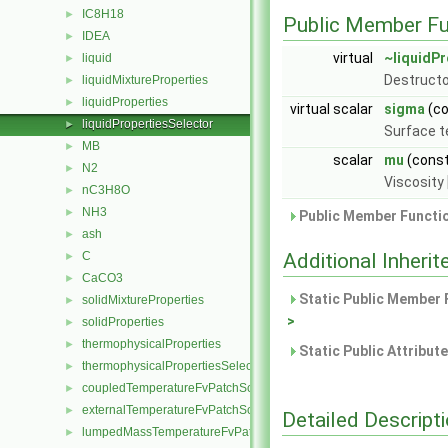
IC8H18
►
Public Member Fu
IDEA
►
virtual
~liquidPr
liquid
►
Destructo
liquidMixtureProperties
►
liquidProperties
►
virtual scalar
sigma
(co
liquidPropertiesSelector
►
Surface t
MB
►
scalar
mu
(const
N2
►
Viscosity 
nC3H8O
►
NH3
►
Public Member Functio
ash
►
C
Additional Inher
►
CaCO3
►
Static Public Member 
solidMixtureProperties
►
>
solidProperties
►
thermophysicalProperties
►
Static Public Attribut
thermophysicalPropertiesSelector
►
coupledTemperatureFvPatchScalarField
►
externalTemperatureFvPatchScalarField
►
Detailed Descript
lumpedMassTemperatureFvPatchScalarField
►