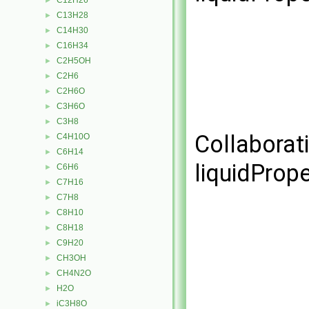
C12H26
►
C13H28
►
C14H30
►
C16H34
►
C2H5OH
►
C2H6
►
C2H6O
►
C3H6O
►
C3H8
►
Collaborat
C4H10O
►
C6H14
►
liquidPrope
C6H6
►
C7H16
►
C7H8
►
C8H10
►
C8H18
►
C9H20
►
CH3OH
►
CH4N2O
►
H2O
►
iC3H8O
►