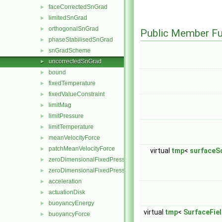
faceCorrectedSnGrad
►
limitedSnGrad
►
orthogonalSnGrad
►
Public Member Fu
phaseStabilisedSnGrad
►
snGradScheme
►
uncorrectedSnGrad
►
bound
►
fixedTemperature
►
fixedValueConstraint
►
limitMag
►
limitPressure
►
limitTemperature
►
meanVelocityForce
►
patchMeanVelocityForce
►
virtual
tmp
<
surfaceSc
zeroDimensionalFixedPressureConstraint
►
zeroDimensionalFixedPressureModel
►
acceleration
►
actuationDisk
►
buoyancyEnergy
►
virtual
tmp
<
SurfaceFie
buoyancyForce
►