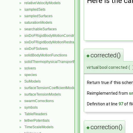
Here is the cal
relativeVelocityModels
►
sampledSets
►
sampledSurfaces
►
saturationModels
►
searchableSurfaces
►
sixDoFRigidBodyMotionConstraints
►
sixDoFRigidBodyMotionRestraints
►
sixDoFSolvers
►
corrected()
solidBodyMotionFunctions
◆
►
solidThermophysicalTransportModels
►
virtual bool corrected
(
solvers
►
species
►
SuModels
►
Return true if this sche
surfaceTensionCoefficientModels
►
Reimplemented from
s
surfaceTensionModels
►
swarmCorrections
►
Definition at line
97
of fi
symbols
►
TableReaders
►
tetherPotentials
►
correction()
◆
TimeScaleModels
►