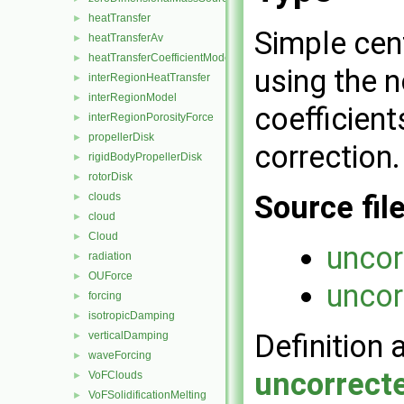
heatTransfer
►
Simple cen
heatTransferAv
►
heatTransferCoefficientModel
►
using the 
interRegionHeatTransfer
►
interRegionModel
►
coefficien
interRegionPorosityForce
►
propellerDisk
►
correction.
rigidBodyPropellerDisk
►
rotorDisk
►
Source fil
clouds
►
cloud
►
Cloud
►
unco
radiation
►
OUForce
►
uncor
forcing
►
isotropicDamping
►
Definition 
verticalDamping
►
waveForcing
►
uncorrect
VoFClouds
►
VoFSolidificationMelting
►