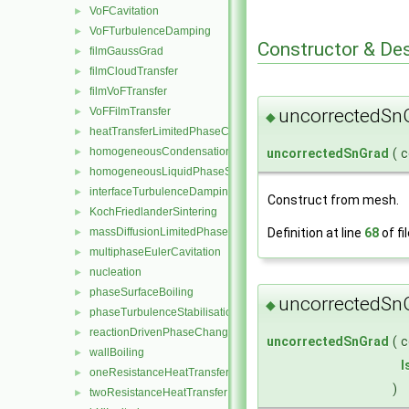
VoFCavitation
►
VoFTurbulenceDamping
►
Constructor & De
filmGaussGrad
►
filmCloudTransfer
►
filmVoFTransfer
►
VoFFilmTransfer
uncorrectedSn
►
◆
heatTransferLimitedPhaseChange
►
homogeneousCondensation
►
uncorrectedSnGrad
(
c
homogeneousLiquidPhaseSeparation
►
interfaceTurbulenceDamping
►
Construct from mesh.
KochFriedlanderSintering
►
massDiffusionLimitedPhaseChange
Definition at line
68
of fi
►
multiphaseEulerCavitation
►
nucleation
►
phaseSurfaceBoiling
►
uncorrectedSn
◆
phaseTurbulenceStabilisation
►
reactionDrivenPhaseChange
►
uncorrectedSnGrad
(
c
wallBoiling
►
I
oneResistanceHeatTransfer
►
)
twoResistanceHeatTransfer
►