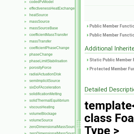
codedFvModel
►
effectivenessHeatExchanger
►
heatSource
►
massSource
►
Public Member Functio
massSourceBase
►
coefficientMassTransfer
Public Member Functio
►
massTransfer
►
Additional Inher
coefficientPhaseChange
►
phaseChange
►
Static Public Member 
phaseLimitStabilisation
►
porosityForce
►
Protected Member Fun
radialActuationDisk
►
semiImplicitSource
►
sixDoFAcceleration
►
Detailed Descript
solidificationMelting
►
solidThermalEquilibrium
►
template
viscousHeating
►
class Fo
volumeBlockage
►
volumeSource
►
Type >
zeroDimensionalMassSource
►
zeroDimensionalMassSourceBase
►