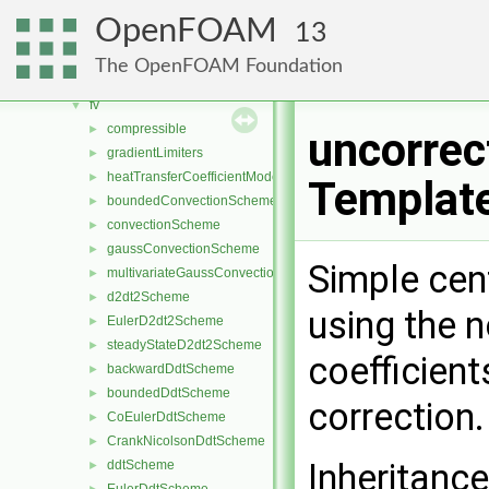
Function1s
►
OpenFOAM
13
Function2s
►
functionEntries
►
The OpenFOAM Foundation
functionObjects
►
fv
▼
compressible
►
uncorrec
gradientLimiters
►
heatTransferCoefficientModels
►
Templat
boundedConvectionScheme
►
convectionScheme
►
gaussConvectionScheme
►
Simple cen
multivariateGaussConvectionScheme
►
d2dt2Scheme
►
using the 
EulerD2dt2Scheme
►
steadyStateD2dt2Scheme
►
coefficien
backwardDdtScheme
►
boundedDdtScheme
►
correction
CoEulerDdtScheme
►
CrankNicolsonDdtScheme
►
Inheritanc
ddtScheme
►