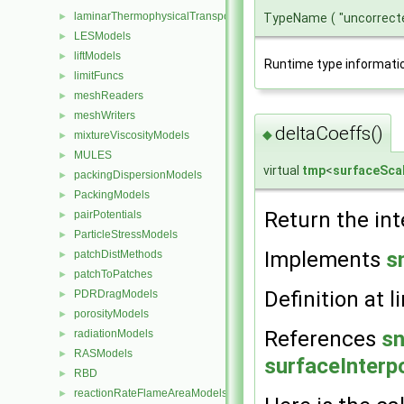
laminarThermophysicalTransportModels
TypeName
(
"uncorrect
►
LESModels
►
liftModels
►
Runtime type informati
limitFuncs
►
meshReaders
►
meshWriters
►
deltaCoeffs()
◆
mixtureViscosityModels
►
MULES
►
virtual
tmp
<
surfaceScal
packingDispersionModels
►
PackingModels
►
Return the int
pairPotentials
►
ParticleStressModels
►
Implements
s
patchDistMethods
►
patchToPatches
►
Definition at l
PDRDragModels
►
porosityModels
►
References
sn
radiationModels
►
RASModels
►
surfaceInterp
RBD
►
reactionRateFlameAreaModels
►