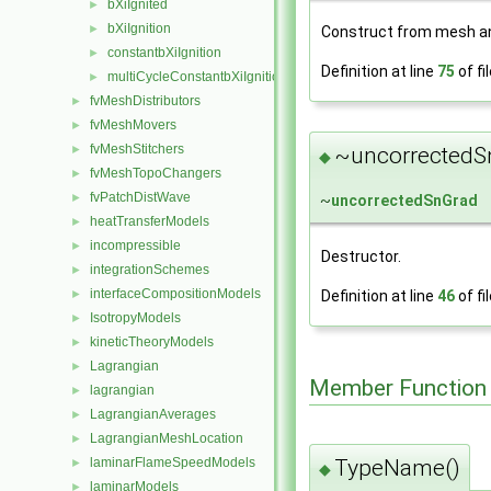
bXiIgnited
►
bXiIgnition
►
Construct from mesh a
constantbXiIgnition
►
Definition at line
75
of fi
multiCycleConstantbXiIgnition
►
fvMeshDistributors
►
fvMeshMovers
►
fvMeshStitchers
~uncorrectedS
►
◆
fvMeshTopoChangers
►
fvPatchDistWave
►
~
uncorrectedSnGrad
heatTransferModels
►
incompressible
►
Destructor.
integrationSchemes
►
interfaceCompositionModels
Definition at line
46
of fi
►
IsotropyModels
►
kineticTheoryModels
►
Lagrangian
►
Member Function
lagrangian
►
LagrangianAverages
►
LagrangianMeshLocation
►
TypeName()
laminarFlameSpeedModels
►
◆
laminarModels
►