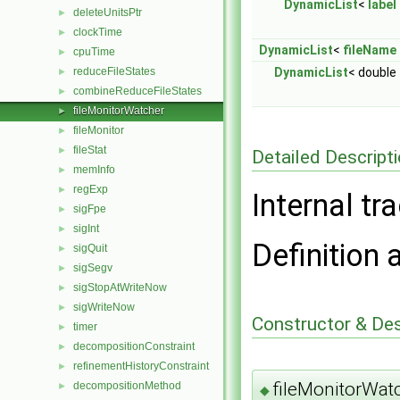
DynamicList
<
label
deleteUnitsPtr
►
clockTime
►
DynamicList
<
fileName
cpuTime
►
reduceFileStates
DynamicList
< double
►
combineReduceFileStates
►
fileMonitorWatcher
►
fileMonitor
►
fileStat
►
Detailed Descript
memInfo
►
regExp
►
Internal tra
sigFpe
►
sigInt
►
Definition 
sigQuit
►
sigSegv
►
sigStopAtWriteNow
►
sigWriteNow
►
Constructor & De
timer
►
decompositionConstraint
►
refinementHistoryConstraint
►
fileMonitorWat
decompositionMethod
►
◆