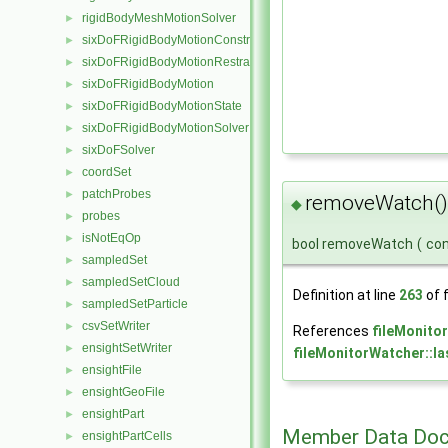
rigidBodyMeshMotionSolver
►
sixDoFRigidBodyMotionConstraint
►
sixDoFRigidBodyMotionRestraint
►
sixDoFRigidBodyMotion
►
sixDoFRigidBodyMotionState
►
sixDoFRigidBodyMotionSolver
►
sixDoFSolver
►
coordSet
►
patchProbes
►
removeWatch()
◆
probes
►
isNotEqOp
►
bool removeWatch
(
co
sampledSet
►
sampledSetCloud
►
Definition at line
263
of f
sampledSetParticle
►
csvSetWriter
►
References
fileMonito
ensightSetWriter
►
fileMonitorWatcher::l
ensightFile
►
ensightGeoFile
►
ensightPart
►
Member Data Doc
ensightPartCells
►