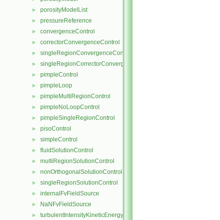
porosityModelList
►
pressureReference
►
convergenceControl
►
correctorConvergenceControl
►
singleRegionConvergenceControl
►
singleRegionCorrectorConvergenceControl
►
pimpleControl
►
pimpleLoop
►
pimpleMultiRegionControl
►
pimpleNoLoopControl
►
pimpleSingleRegionControl
►
pisoControl
►
simpleControl
►
fluidSolutionControl
►
multiRegionSolutionControl
►
nonOrthogonalSolutionControl
►
singleRegionSolutionControl
►
internalFvFieldSource
►
NaNFvFieldSource
►
turbulentIntensityKineticEnergyFvScalarFieldSource
►