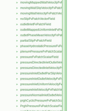
movingMappedWallVelocityFvPatchVectorField
►
movingWallSlipVelocityFvPatchVectorField
►
movingWallVelocityFvPatchVectorField
►
noSlipFvPatchVectorField
►
outletInletFvPatchField
►
outletMappedUniformInletFvPatchField
►
outletPhaseMeanVelocityFvPatchVectorField
►
partialSlipFvPatchField
►
phaseHydrostaticPressureFvPatchScalarField
►
plenumPressureFvPatchScalarField
►
pressureFvPatchScalarField
►
pressureDirectedInletOutletVelocityFvPatchVectorField
►
pressureDirectedInletVelocityFvPatchVectorField
►
pressureInletOutletParSlipVelocityFvPatchVectorField
►
pressureInletOutletVelocityFvPatchVectorField
►
pressureInletUniformVelocityFvPatchVectorField
►
pressureInletVelocityFvPatchVectorField
►
pressureNormalInletOutletVelocityFvPatchVectorField
►
prghCyclicPressureFvPatchScalarField
►
PrghPressureFvPatchScalarField
►