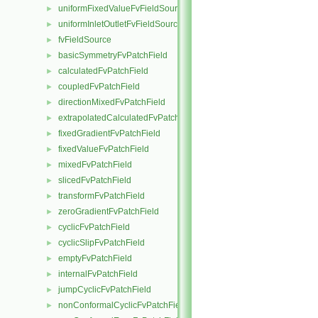
uniformFixedValueFvFieldSource
►
uniformInletOutletFvFieldSource
►
fvFieldSource
►
basicSymmetryFvPatchField
►
calculatedFvPatchField
►
coupledFvPatchField
►
directionMixedFvPatchField
►
extrapolatedCalculatedFvPatchField
►
fixedGradientFvPatchField
►
fixedValueFvPatchField
►
mixedFvPatchField
►
slicedFvPatchField
►
transformFvPatchField
►
zeroGradientFvPatchField
►
cyclicFvPatchField
►
cyclicSlipFvPatchField
►
emptyFvPatchField
►
internalFvPatchField
►
jumpCyclicFvPatchField
►
nonConformalCyclicFvPatchField
►