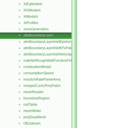
XiEqModels
►
XiGModels
►
XiModels
►
XiProfiles
►
zoneGenerators
►
atmBoundaryLayer
►
atmBoundaryLayerInletEpsilonFvPatchScalarField
►
atmBoundaryLayerInletKFvPatchScalarField
►
atmBoundaryLayerInletVelocityFvPatchVectorField
►
nutkAtmRoughWallFunctionFvPatchScalarField
►
combustionModel
►
consumptionSpeed
►
reactionRateFlameArea
►
mergedCyclicPolyPatch
►
meshReader
►
boundaryRegion
►
cellTable
►
meshWriter
►
polyDualMesh
►
OBJstream
►