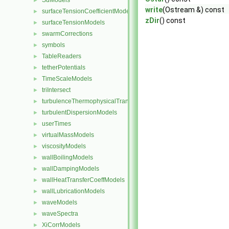
SuModels
►
write
(Ostream &) const
surfaceTensionCoefficientModels
►
zDir
() const
surfaceTensionModels
►
swarmCorrections
►
symbols
►
TableReaders
►
tetherPotentials
►
TimeScaleModels
►
triIntersect
►
turbulenceThermophysicalTransportModels
►
turbulentDispersionModels
►
userTimes
►
virtualMassModels
►
viscosityModels
►
wallBoilingModels
►
wallDampingModels
►
wallHeatTransferCoeffModels
►
wallLubricationModels
►
waveModels
►
waveSpectra
►
XiCorrModels
►