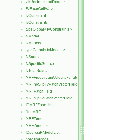
vtkUnstructuredReader
►
FvFaceCellWave
►
fvConstraint
►
fvConstraints
►
typeGlobal< fvConstraints >
►
fvModel
►
fvModels
►
typeGlobal< fvModels >
►
fvSource
►
fvSpecificSource
►
fvTotalSource
►
MRFFreestreamVelocityFvPatchVectorField
►
MRFnoSlipFvPatchVectorField
►
MRFPatchField
►
MRFslipFvPatchVectorField
►
IOMRFZoneList
►
NullMRF
►
MRFZone
►
MRFZoneList
►
IOporosityModelList
►
porosityModel
►