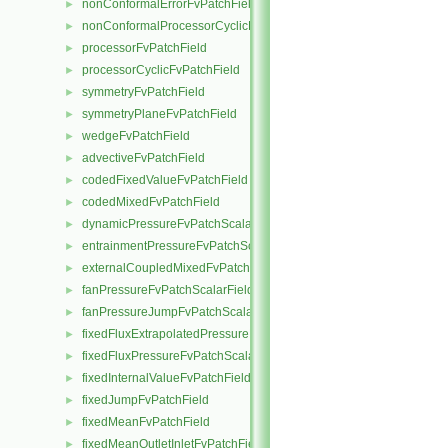
nonConformalErrorFvPatchField
►
nonConformalProcessorCyclicFvPatchField
►
processorFvPatchField
►
processorCyclicFvPatchField
►
symmetryFvPatchField
►
symmetryPlaneFvPatchField
►
wedgeFvPatchField
►
advectiveFvPatchField
►
codedFixedValueFvPatchField
►
codedMixedFvPatchField
►
dynamicPressureFvPatchScalarField
►
entrainmentPressureFvPatchScalarField
►
externalCoupledMixedFvPatchField
►
fanPressureFvPatchScalarField
►
fanPressureJumpFvPatchScalarField
►
fixedFluxExtrapolatedPressureFvPatchScalarField
►
fixedFluxPressureFvPatchScalarField
►
fixedInternalValueFvPatchField
►
fixedJumpFvPatchField
►
fixedMeanFvPatchField
►
fixedMeanOutletInletFvPatchField
►