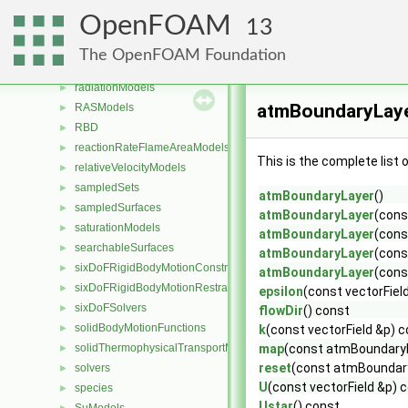
patchDistMethods
►
OpenFOAM
13
patchToPatches
►
PDRDragModels
►
The OpenFOAM Foundation
porosityModels
►
radiationModels
►
atmBoundaryLaye
RASModels
►
RBD
►
reactionRateFlameAreaModels
►
This is the complete list
relativeVelocityModels
►
sampledSets
►
atmBoundaryLayer
()
sampledSurfaces
►
atmBoundaryLayer
(cons
saturationModels
►
atmBoundaryLayer
(cons
searchableSurfaces
►
atmBoundaryLayer
(cons
sixDoFRigidBodyMotionConstraints
►
atmBoundaryLayer
(cons
sixDoFRigidBodyMotionRestraints
►
epsilon
(const vectorFiel
sixDoFSolvers
►
flowDir
() const
solidBodyMotionFunctions
►
k
(const vectorField &p) 
solidThermophysicalTransportModels
map
(const atmBoundaryL
►
reset
(const atmBoundar
solvers
►
U
(const vectorField &p) 
species
►
Ustar
() const