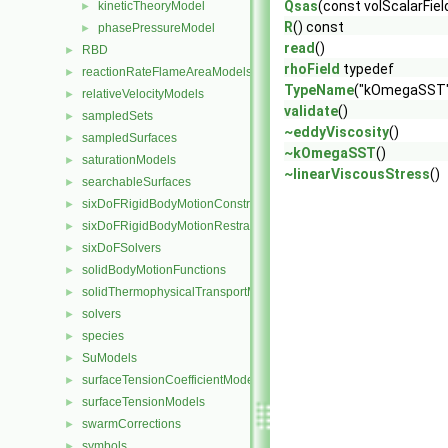
Qsas
(const volScalarFiel
kineticTheoryModel
►
R
() const
phasePressureModel
►
read
()
RBD
►
rhoField
typedef
reactionRateFlameAreaModels
►
TypeName
("kOmegaSST
relativeVelocityModels
►
validate
()
sampledSets
►
~eddyViscosity
()
sampledSurfaces
►
~kOmegaSST
()
saturationModels
►
~linearViscousStress
()
searchableSurfaces
►
sixDoFRigidBodyMotionConstraints
►
sixDoFRigidBodyMotionRestraints
►
sixDoFSolvers
►
solidBodyMotionFunctions
►
solidThermophysicalTransportModels
►
solvers
►
species
►
SuModels
►
surfaceTensionCoefficientModels
►
surfaceTensionModels
►
swarmCorrections
►
symbols
►