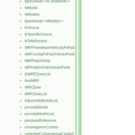
typeGlobal< fvConstraints >
►
fvModel
►
fvModels
►
typeGlobal< fvModels >
►
fvSource
►
fvSpecificSource
►
fvTotalSource
►
MRFFreestreamVelocityFvPatchVectorField
►
MRFnoSlipFvPatchVectorField
►
MRFPatchField
►
MRFslipFvPatchVectorField
►
IOMRFZoneList
►
NullMRF
►
MRFZone
►
MRFZoneList
►
IOporosityModelList
►
porosityModel
►
porosityModelList
►
pressureReference
►
convergenceControl
►
correctorConvergenceControl
►