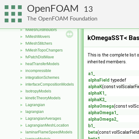
Function2s
►
OpenFOAM
13
functionEntries
►
functionObjects
►
The OpenFOAM Foundation
fv
►
fvMeshDistributors
►
kOmegaSST< Bas
fvMeshMovers
►
fvMeshStitchers
►
fvMeshTopoChangers
►
This is the complete list
fvPatchDistWave
►
inherited members.
heatTransferModels
►
incompressible
►
a1_
integrationSchemes
►
alphaField
typedef
interfaceCompositionModels
►
alphaK
(const volScalarFi
IsotropyModels
►
alphaK1_
kineticTheoryModels
►
alphaK2_
Lagrangian
►
alphaOmega
(const volSc
lagrangian
►
alphaOmega1_
LagrangianAverages
►
alphaOmega2_
LagrangianMeshLocation
b1_
►
beta
(const volScalarField
laminarFlameSpeedModels
►
beta1_