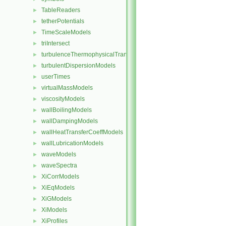
TableReaders
►
tetherPotentials
►
TimeScaleModels
►
triIntersect
►
turbulenceThermophysicalTransportModels
►
turbulentDispersionModels
►
userTimes
►
virtualMassModels
►
viscosityModels
►
wallBoilingModels
►
wallDampingModels
►
wallHeatTransferCoeffModels
►
wallLubricationModels
►
waveModels
►
waveSpectra
►
XiCorrModels
►
XiEqModels
►
XiGModels
►
XiModels
►
XiProfiles
►