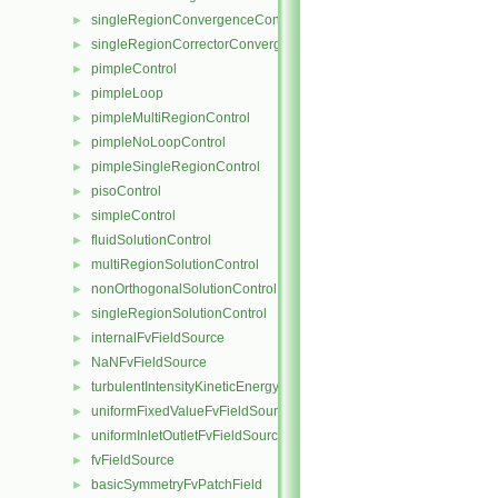
singleRegionConvergenceControl
►
singleRegionCorrectorConvergenceControl
►
pimpleControl
►
pimpleLoop
►
pimpleMultiRegionControl
►
pimpleNoLoopControl
►
pimpleSingleRegionControl
►
pisoControl
►
simpleControl
►
fluidSolutionControl
►
multiRegionSolutionControl
►
nonOrthogonalSolutionControl
►
singleRegionSolutionControl
►
internalFvFieldSource
►
NaNFvFieldSource
►
turbulentIntensityKineticEnergyFvScalarFieldSource
►
uniformFixedValueFvFieldSource
►
uniformInletOutletFvFieldSource
►
fvFieldSource
►
basicSymmetryFvPatchField
►