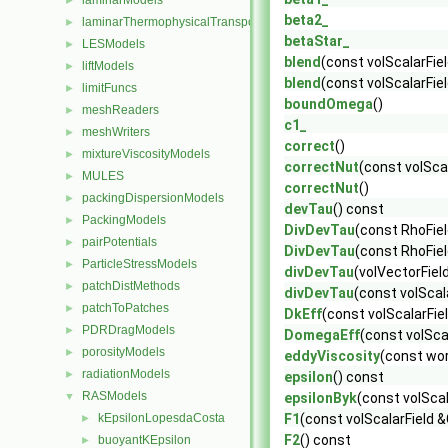
laminarModels
►
beta2_
laminarThermophysicalTransportModels
►
betaStar_
LESModels
►
blend
(const volScalarFie
liftModels
►
blend
(const volScalarFie
limitFuncs
►
boundOmega
()
meshReaders
►
c1_
meshWriters
►
correct
()
mixtureViscosityModels
►
correctNut
(const volScal
MULES
►
correctNut
()
packingDispersionModels
►
devTau
() const
PackingModels
►
DivDevTau
(const RhoFiel
pairPotentials
►
DivDevTau
(const RhoFiel
ParticleStressModels
►
divDevTau
(volVectorFiel
patchDistMethods
►
divDevTau
(const volScal
patchToPatches
►
DkEff
(const volScalarFie
PDRDragModels
►
DomegaEff
(const volSca
porosityModels
►
eddyViscosity
(const wor
radiationModels
►
epsilon
() const
RASModels
▼
epsilonByk
(const volScal
kEpsilonLopesdaCosta
F1
(const volScalarField
►
F2
() const
buoyantKEpsilon
►