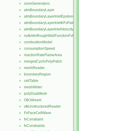
zoneGenerators
►
atmBoundaryLayer
►
atmBoundaryLayerInletEpsilonFvPatchScalarField
►
atmBoundaryLayerInletKFvPatchScalarField
►
atmBoundaryLayerInletVelocityFvPatchVectorField
►
nutkAtmRoughWallFunctionFvPatchScalarField
►
combustionModel
►
consumptionSpeed
►
reactionRateFlameArea
►
mergedCyclicPolyPatch
►
meshReader
►
boundaryRegion
►
cellTable
►
meshWriter
►
polyDualMesh
►
OBJstream
►
vtkUnstructuredReader
►
FvFaceCellWave
►
fvConstraint
►
fvConstraints
►