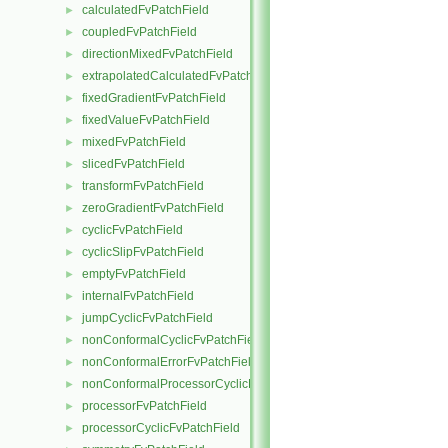
calculatedFvPatchField
►
coupledFvPatchField
►
directionMixedFvPatchField
►
extrapolatedCalculatedFvPatchField
►
fixedGradientFvPatchField
►
fixedValueFvPatchField
►
mixedFvPatchField
►
slicedFvPatchField
►
transformFvPatchField
►
zeroGradientFvPatchField
►
cyclicFvPatchField
►
cyclicSlipFvPatchField
►
emptyFvPatchField
►
internalFvPatchField
►
jumpCyclicFvPatchField
►
nonConformalCyclicFvPatchField
►
nonConformalErrorFvPatchField
►
nonConformalProcessorCyclicFvPatchField
►
processorFvPatchField
►
processorCyclicFvPatchField
►