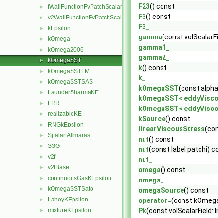
F23
() const
fWallFunctionFvPatchScalarField
►
F3
() const
v2WallFunctionFvPatchScalarField
►
F3_
kEpsilon
►
gamma
(const volScalarFi
kOmega
►
gamma1_
kOmega2006
►
gamma2_
kOmegaSST
►
k
() const
kOmegaSSTLM
►
k_
kOmegaSSTSAS
►
kOmegaSST
(const alpha
LaunderSharmaKE
►
kOmegaSST< eddyVisco
LRR
►
kOmegaSST< eddyVisco
realizableKE
►
kSource
() const
RNGkEpsilon
►
linearViscousStress
(con
SpalartAllmaras
►
nut
() const
SSG
►
nut
(const label patchi) c
v2f
►
nut_
v2fBase
►
omega
() const
continuousGasKEpsilon
►
omega_
kOmegaSSTSato
►
omegaSource
() const
LaheyKEpsilon
►
operator=
(const kOmeg
mixtureKEpsilon
Pk
(const volScalarField::
►