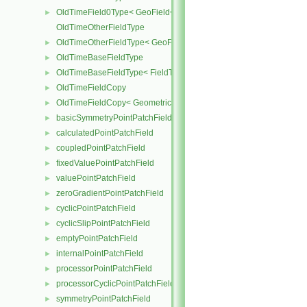
OldTimeField0Type< GeoField< Type, GeoMesh, SubField > >
►
OldTimeOtherFieldType
OldTimeOtherFieldType< GeoField< Type, GeoMesh, PrimitiveField
►
OldTimeBaseFieldType
►
OldTimeBaseFieldType< FieldType, VoidT< typename FieldType::Ba
►
OldTimeFieldCopy
►
OldTimeFieldCopy< GeometricField< Type, GeoMesh, PrimitiveFiel
►
basicSymmetryPointPatchField
►
calculatedPointPatchField
►
coupledPointPatchField
►
fixedValuePointPatchField
►
valuePointPatchField
►
zeroGradientPointPatchField
►
cyclicPointPatchField
►
cyclicSlipPointPatchField
►
emptyPointPatchField
►
internalPointPatchField
►
processorPointPatchField
►
processorCyclicPointPatchField
►
symmetryPointPatchField
►