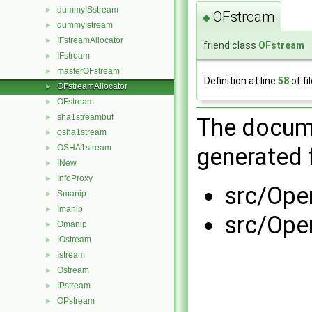
dummyISstream
►
OFstream
◆
dummyIstream
►
IFstreamAllocator
►
friend class
OFstream
IFstream
►
masterOFstream
►
Definition at line
58
of fi
OFstreamAllocator
►
OFstream
►
sha1streambuf
►
The docume
osha1stream
►
generated f
OSHA1stream
►
INew
►
InfoProxy
►
src/Ope
Smanip
►
Imanip
►
src/Ope
Omanip
►
IOstream
►
Istream
►
Ostream
►
IPstream
►
OPstream
►