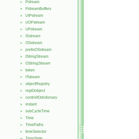
Pstream
►
PstreamBuffers
►
UIPstream
►
UOPstream
►
UPstream
►
ISstream
►
OSstream
►
prefixOSstream
►
IStringStream
►
OStringStream
►
token
►
ITstream
►
objectRegistry
►
regIOobject
►
controlIOdictionary
►
instant
►
subCycleTime
►
Time
►
TimePaths
►
timeSelector
►
TimeState
►