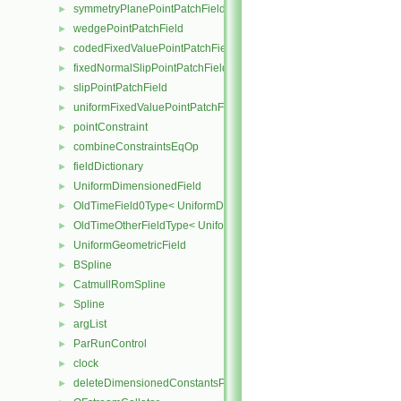
symmetryPlanePointPatchField
►
wedgePointPatchField
►
codedFixedValuePointPatchField
►
fixedNormalSlipPointPatchField
►
slipPointPatchField
►
uniformFixedValuePointPatchField
►
pointConstraint
►
combineConstraintsEqOp
►
fieldDictionary
►
UniformDimensionedField
►
OldTimeField0Type< UniformDimensionedField< Type > >
►
OldTimeOtherFieldType< UniformDimensionedField< Type > >
►
UniformGeometricField
►
BSpline
►
CatmullRomSpline
►
Spline
►
argList
►
ParRunControl
►
clock
►
deleteDimensionedConstantsPtr
►