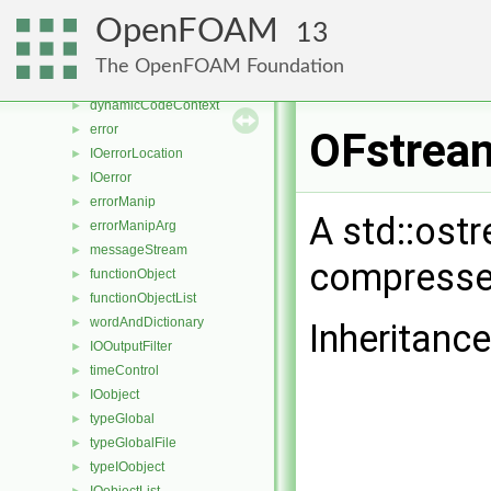
codedBase
►
OpenFOAM
13
compileTemplate
►
dlLibraryTable
►
The OpenFOAM Foundation
dynamicCode
►
dynamicCodeContext
►
error
►
OFstream
IOerrorLocation
►
IOerror
►
errorManip
►
A std::ostr
errorManipArg
►
messageStream
►
compressed
functionObject
►
functionObjectList
►
wordAndDictionary
►
Inheritanc
IOOutputFilter
►
timeControl
►
IOobject
►
typeGlobal
►
typeGlobalFile
►
typeIOobject
►