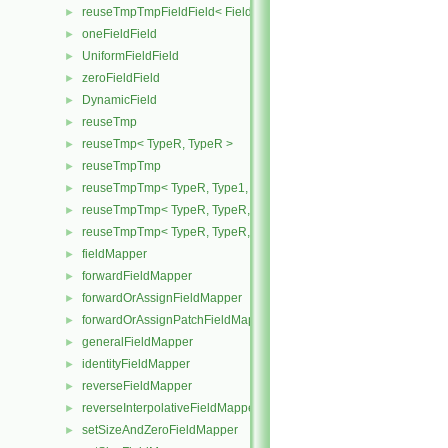
reuseTmpTmpFieldField< Field, TypeR, TypeR, TypeR >
►
oneFieldField
►
UniformFieldField
►
zeroFieldField
►
DynamicField
►
reuseTmp
►
reuseTmp< TypeR, TypeR >
►
reuseTmpTmp
►
reuseTmpTmp< TypeR, Type1, Type12, TypeR >
►
reuseTmpTmp< TypeR, TypeR, TypeR, Type2 >
►
reuseTmpTmp< TypeR, TypeR, TypeR, TypeR >
►
fieldMapper
►
forwardFieldMapper
►
forwardOrAssignFieldMapper
►
forwardOrAssignPatchFieldMapper
►
generalFieldMapper
►
identityFieldMapper
►
reverseFieldMapper
►
reverseInterpolativeFieldMapper
►
setSizeAndZeroFieldMapper
►