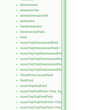
dimensioned
►
dimensionSet
►
deleteDimensionsPtr
►
distribution
►
FieldDistribution
►
DimensionedField
►
Field
►
reuseTmpDimensionedField
►
reuseTmpDimensionedField< TypeR, TypeR, GeoMesh, Field >
►
reuseTmpTmpDimensionedField
►
reuseTmpTmpDimensionedField< TypeR, Type1, TypeR, GeoMesh, Pr
►
reuseTmpTmpDimensionedField< TypeR, TypeR, Type2, GeoMesh, Fi
►
reuseTmpTmpDimensionedField< TypeR, TypeR, TypeR, GeoMesh, F
►
SlicedDimensionedField
►
FieldField
►
reuseTmpFieldField
►
reuseTmpFieldField< Field, TypeR, TypeR >
►
reuseTmpTmpFieldField
►
reuseTmpTmpFieldField< Field, TypeR, Type1, TypeR >
►
reuseTmpTmpFieldField< Field, TypeR, TypeR, Type2 >
►