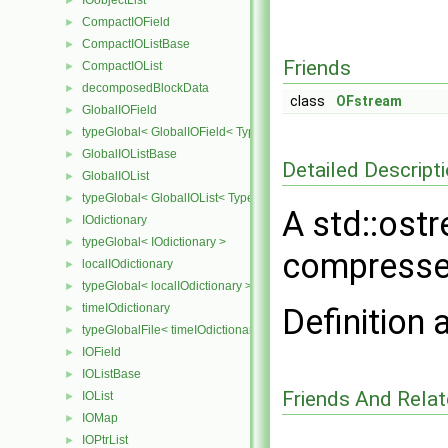
IOobjectList
►
CompactIOField
►
CompactIOListBase
►
Friends
CompactIOList
►
decomposedBlockData
►
class
OFstream
GlobalIOField
►
typeGlobal< GlobalIOField< Type > >
►
GlobalIOListBase
►
Detailed Descript
GlobalIOList
►
typeGlobal< GlobalIOList< Type > >
►
A std::ostr
IOdictionary
►
typeGlobal< IOdictionary >
►
compressed
localIOdictionary
►
typeGlobal< localIOdictionary >
►
timeIOdictionary
►
Definition 
typeGlobalFile< timeIOdictionary >
►
IOField
►
IOListBase
►
Friends And Rela
IOList
►
IOMap
►
IOPtrList
►