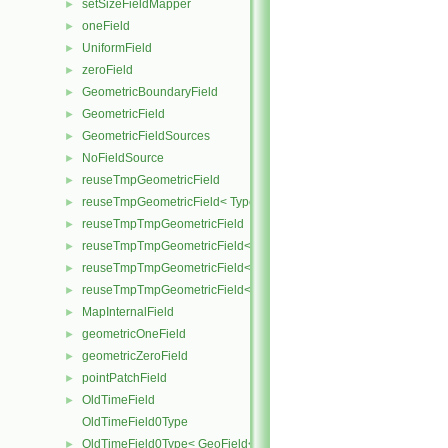
setSizeFieldMapper
►
oneField
►
UniformField
►
zeroField
►
GeometricBoundaryField
►
GeometricField
►
GeometricFieldSources
►
NoFieldSource
►
reuseTmpGeometricField
►
reuseTmpGeometricField< TypeR, TypeR, GeoMesh, Field >
►
reuseTmpTmpGeometricField
►
reuseTmpTmpGeometricField< TypeR, Type1, TypeR, GeoMesh, Primi
►
reuseTmpTmpGeometricField< TypeR, TypeR, Type2, GeoMesh, Field
►
reuseTmpTmpGeometricField< TypeR, TypeR, TypeR, GeoMesh, Fiel
►
MapInternalField
►
geometricOneField
►
geometricZeroField
►
pointPatchField
►
OldTimeField
►
OldTimeField0Type
OldTimeField0Type< GeoField< Type, GeoMesh, PrimitiveField > >
►