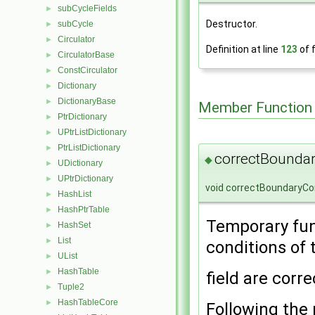
subCycleFields
►
Destructor.
subCycle
►
Circulator
►
Definition at line
123
of f
CirculatorBase
►
ConstCirculator
►
Dictionary
►
DictionaryBase
►
Member Function
PtrDictionary
►
UPtrListDictionary
►
PtrListDictionary
►
correctBoundar
◆
UDictionary
►
UPtrDictionary
►
void correctBoundaryCo
HashList
►
HashPtrTable
►
Temporary fun
HashSet
►
List
►
conditions of 
UList
►
HashTable
►
field are correc
Tuple2
►
HashTableCore
►
Following the 