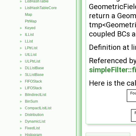
ListHashTable
►
GeometricField
ListHashTableCore
►
return a Geomet
Map
PtrMap
tmp<Geometric
Keyed
►
coupled BCs a
ILList
►
LList
►
Definition at l
LPtrList
►
UILList
►
Referenced b
ULPtrList
►
simpleFilter::fi
DLListBase
►
SLListBase
►
Here is the cal
FIFOStack
►
LIFOStack
►
BiIndirectList
►
BinSum
►
CompactListList
►
Distribution
►
DynamicList
►
FixedList
►
Histogram
►