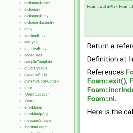
dictionaryName
►
Foam::autoPtr
<
Foam::
dictionary
►
dictionaryEntry
►
dictionaryListEntry
►
entry
►
functionEntry
►
keyType
►
Return a refer
primitiveEntry
►
codedBase
►
Definition at l
compileTemplate
►
dlLibraryTable
►
References
Fo
dynamicCode
►
Foam::exit()
,
F
dynamicCodeContext
►
error
Foam::incrInd
►
IOerrorLocation
►
Foam::nl
.
IOerror
►
errorManip
►
Here is the cal
errorManipArg
►
messageStream
►
functionObject
►