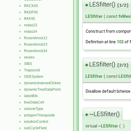
LESfilter()
◆
[1/2]
RKCK45
►
RKDP45
►
LESfilter
(
const
fvMes
RKF45
►
rodas23
►
Construct from compon
rodas34
►
Rosenbrock12
►
Definition at line
102
of f
Rosenbrock23
►
Rosenbrock34
►
seulex
►
LESfilter()
SIBS
►
◆
[2/2]
Trapezoid
►
LESfilter
(
const
LESfil
ODESystem
►
dynamicIndexedOctree
►
dynamicTreeDataPoint
►
Disallow default bitwise
labelBits
►
treeDataCell
►
volumeType
►
~LESfilter()
◆
polygonTriangulate
►
solutionControl
►
virtual ~
LESfilter
(
)
subCycleField
►