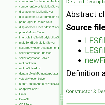
Detailed Descript
componentDisplacementMotionSolver
►
componentVelocityMotionSolver
►
Abstract cl
displacementMotionSolver
►
displacementLayeredMotionSolver
►
pointEdgeStructuredWalk
►
Source fil
displacementLinearMotionSolver
►
points0MotionSolver
►
interpolatingSolidBodyMotionSolver
LESfi
►
multiSolidBodyMotionSolver
►
LESfil
solidBodyMotionDisplacementPointPatchVectorField
►
solidBodyMotionFunction
►
newFi
solidBodyMotionSolver
►
motionSolver
►
motionSolverList
►
Definition 
dynamicMeshPointInterpolator
►
velocityMotionSolver
►
alphaContactAngleFvPatchScalarField
►
adaptiveSolver
►
Constructor & De
Euler
►
EulerSI
►
ODESolver
►