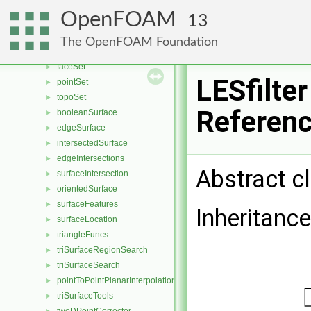
searchableSurfacesQueries
►
OpenFOAM
13
typeGlobal< searchableSurfaces::triSurface >
►
tetOverlapVolume
►
The OpenFOAM Foundation
cellSet
►
faceSet
►
LESfilter
pointSet
►
topoSet
►
Referen
booleanSurface
►
edgeSurface
►
intersectedSurface
►
edgeIntersections
►
Abstract cl
surfaceIntersection
►
orientedSurface
►
surfaceFeatures
►
Inheritance
surfaceLocation
►
triangleFuncs
►
triSurfaceRegionSearch
►
triSurfaceSearch
►
pointToPointPlanarInterpolation
►
triSurfaceTools
►