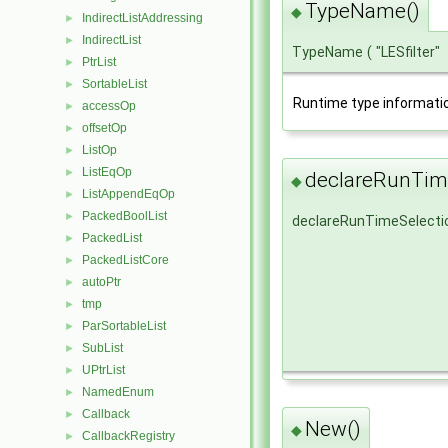
TypeName()
◆
IndirectListAddressing
►
IndirectList
►
TypeName
(
"LESfilter"
PtrList
►
SortableList
►
Runtime type informati
accessOp
►
offsetOp
►
ListOp
►
ListEqOp
►
declareRunTime
◆
ListAppendEqOp
►
PackedBoolList
►
declareRunTimeSelecti
PackedList
►
PackedListCore
►
autoPtr
►
tmp
►
ParSortableList
►
SubList
►
UPtrList
►
NamedEnum
►
Callback
►
New()
◆
CallbackRegistry
►