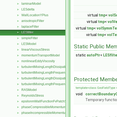
laminarModel
►
LESdelta
►
virtual
tmp
<
volS
WallLocationYPlus
►
anisotropicFilter
►
virtual
tmp
<
volVe
laplaceFilter
►
virtual
tmp
<
volSymmTe
LESfilter
►
virtual
tmp
<
volTe
simpleFilter
►
LESModel
►
Static Public Me
linearViscousStress
►
static
autoPtr
<
LESfilte
momentumTransportModel
►
nonlinearEddyViscosity
►
turbulentMixingLengthDissipationRateFvScalarFieldSource
►
turbulentMixingLengthFrequencyFvScalarFieldSource
►
Protected Membe
turbulentMixingLengthDissipationRateInletFvPatchScalarField
►
turbulentMixingLengthFrequencyInletFvPatchScalarField
►
template<class GeoFieldType 
RASModel
►
void
correctBoundary
ReynoldsStress
►
Temporary function
epsilonmWallFunctionFvPatchScalarField
►
phaseCompressibleMomentumTransportModel
►
phaseIncompressibleMomentumTransportModel
►