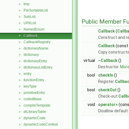
tmp
►
ParSortableList
►
SubList
►
Public Member Fu
UPtrList
►
NamedEnum
►
Callback
(
Callb
Callback
►
Construct and r
CallbackRegistry
►
Callback
(const
dictionaryName
►
Copy constructo
dictionary
►
virtual
~Callback
()
dictionaryEntry
►
Destructor.
More.
dictionaryListEntry
►
entry
►
bool
checkIn
()
functionEntry
►
Register
Callba
keyType
►
bool
checkOut
()
primitiveEntry
►
Check-out
Callb
codedBase
►
void
operator=
(con
compileTemplate
►
Disallow default
dlLibraryTable
►
dynamicCode
►
dynamicCodeContext
►