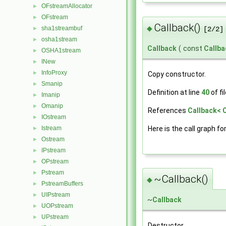
OFstreamAllocator
►
OFstream
►
Callback()
◆
sha1streambuf
►
[2/2]
osha1stream
►
Callback
(
const
Callba
OSHA1stream
►
INew
►
InfoProxy
►
Copy constructor.
Smanip
►
Definition at line
40
of fi
Imanip
►
Omanip
►
References
Callback< C
IOstream
►
Here is the call graph fo
Istream
►
Ostream
►
IPstream
►
OPstream
►
Pstream
►
~Callback()
◆
PstreamBuffers
►
UIPstream
►
~
Callback
UOPstream
►
UPstream
►
Destructor.