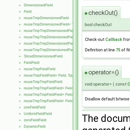
DimensionedField
►
checkOut()
Field
►
◆
reuseTmpDimensionedField
►
reuseTmpDimensionedField< TypeR, TypeR, GeoMesh, Field >
bool checkOut
►
reuseTmpTmpDimensionedField
►
reuseTmpTmpDimensionedField< TypeR, Type1, TypeR, GeoMesh, Pr
►
Check-out
Callback
fr
reuseTmpTmpDimensionedField< TypeR, TypeR, Type2, GeoMesh, Fi
►
Definition at line
75
of fi
reuseTmpTmpDimensionedField< TypeR, TypeR, TypeR, GeoMesh, F
►
SlicedDimensionedField
►
FieldField
►
reuseTmpFieldField
►
operator=()
◆
reuseTmpFieldField< Field, TypeR, TypeR >
►
reuseTmpTmpFieldField
►
void operator=
(
const
C
reuseTmpTmpFieldField< Field, TypeR, Type1, TypeR >
►
reuseTmpTmpFieldField< Field, TypeR, TypeR, Type2 >
►
Disallow default bitwis
reuseTmpTmpFieldField< Field, TypeR, TypeR, TypeR >
►
oneFieldField
►
UniformFieldField
►
The docume
zeroFieldField
►
DynamicField
►