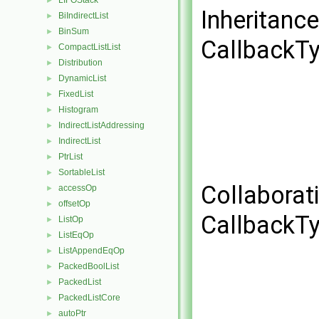
LIFOStack
►
Inheritanc
BiIndirectList
►
BinSum
►
CallbackTy
CompactListList
►
Distribution
►
DynamicList
►
FixedList
►
Histogram
►
IndirectListAddressing
►
IndirectList
►
PtrList
►
SortableList
►
Collaborat
accessOp
►
offsetOp
►
CallbackTy
ListOp
►
ListEqOp
►
ListAppendEqOp
►
PackedBoolList
►
PackedList
►
PackedListCore
►
autoPtr
►