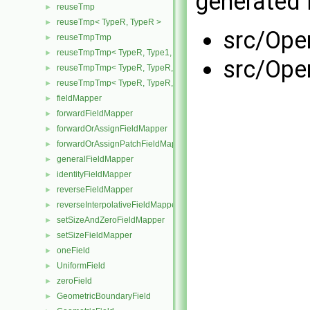
generated f
reuseTmp
►
reuseTmp< TypeR, TypeR >
►
src/Ope
reuseTmpTmp
►
reuseTmpTmp< TypeR, Type1, Type12, TypeR >
►
src/Ope
reuseTmpTmp< TypeR, TypeR, TypeR, Type2 >
►
reuseTmpTmp< TypeR, TypeR, TypeR, TypeR >
►
fieldMapper
►
forwardFieldMapper
►
forwardOrAssignFieldMapper
►
forwardOrAssignPatchFieldMapper
►
generalFieldMapper
►
identityFieldMapper
►
reverseFieldMapper
►
reverseInterpolativeFieldMapper
►
setSizeAndZeroFieldMapper
►
setSizeFieldMapper
►
oneField
►
UniformField
►
zeroField
►
GeometricBoundaryField
►