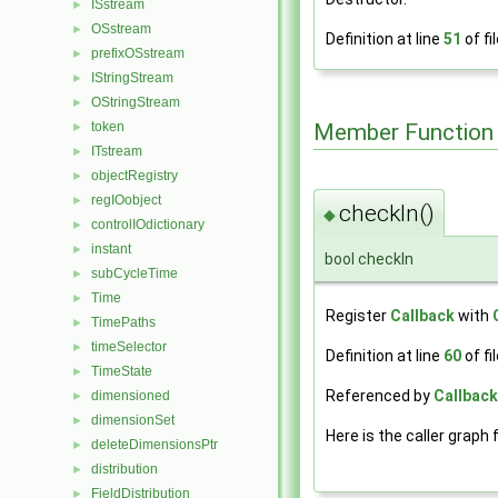
ISstream
►
OSstream
►
Definition at line
51
of fi
prefixOSstream
►
IStringStream
►
OStringStream
►
Member Function
token
►
ITstream
►
objectRegistry
►
regIOobject
►
checkIn()
◆
controlIOdictionary
►
instant
►
bool checkIn
subCycleTime
►
Time
►
Register
Callback
with
TimePaths
►
timeSelector
►
Definition at line
60
of fi
TimeState
►
Referenced by
Callback
dimensioned
►
dimensionSet
►
Here is the caller graph 
deleteDimensionsPtr
►
distribution
►
FieldDistribution
►