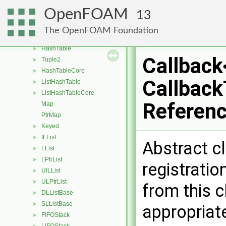
HashPtrTable
►
OpenFOAM
13
HashSet
►
List
►
The OpenFOAM Foundation
UList
►
HashTable
►
Callback
Tuple2
►
HashTableCore
►
Callback
ListHashTable
►
ListHashTableCore
►
Referen
Map
PtrMap
Keyed
►
ILList
►
Abstract c
LList
►
LPtrList
►
registratio
UILList
►
ULPtrList
►
from this 
DLListBase
►
SLListBase
►
appropriat
FIFOStack
►