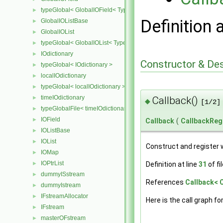
typeGlobal< GlobalIOField< Type > >
►
Definition 
GlobalIOListBase
►
GlobalIOList
►
typeGlobal< GlobalIOList< Type > >
►
IOdictionary
►
Constructor & De
typeGlobal< IOdictionary >
►
localIOdictionary
►
typeGlobal< localIOdictionary >
►
timeIOdictionary
►
Callback()
◆
[1/2]
typeGlobalFile< timeIOdictionary >
►
IOField
►
Callback
(
CallbackReg
IOListBase
►
IOList
►
Construct and register 
IOMap
►
IOPtrList
►
Definition at line
31
of fi
dummyISstream
►
References
Callback< C
dummyIstream
►
IFstreamAllocator
►
Here is the call graph fo
IFstream
►
masterOFstream
►