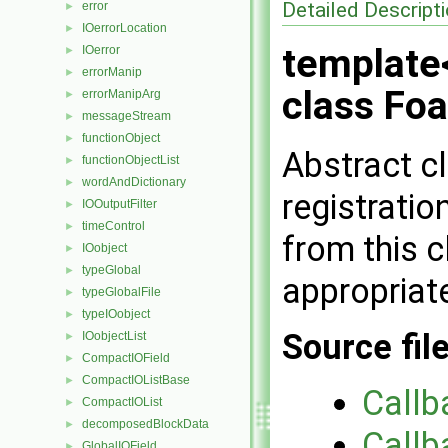
Detailed Descript
error
►
IOerrorLocation
►
template
IOerror
►
errorManip
►
class Fo
errorManipArg
►
messageStream
►
functionObject
►
Abstract c
functionObjectList
►
wordAndDictionary
►
registratio
IOOutputFilter
►
timeControl
►
from this 
IOobject
►
typeGlobal
►
appropriat
typeGlobalFile
►
typeIOobject
►
Source fil
IOobjectList
►
CompactIOField
►
CompactIOListBase
►
Callb
CompactIOList
►
decomposedBlockData
►
Callb
GlobalIOField
►