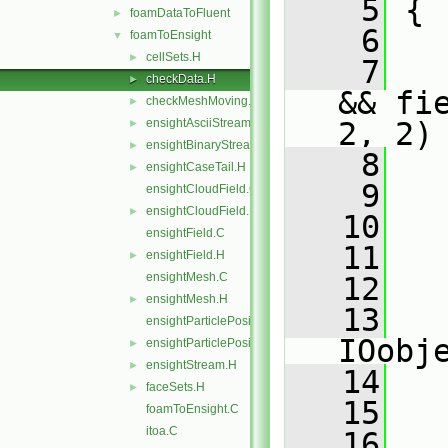
    5
 {
foamDataToFluent
►
    6
foamToEnsight
▼
cellSets.H
►
    7
checkData.H
►
&& fi
checkMeshMoving.H
►
ensightAsciiStream.H
2, 2)
►
ensightBinaryStream.H
►
    8
   
ensightCaseTail.H
►
    9
ensightCloudField.C
ensightCloudField.H
►
   10
   
ensightField.C
   11
ensightField.H
►
ensightMesh.C
   12
   
ensightMesh.H
►
   13
ensightParticlePositions.C
IOobj
ensightParticlePositions.H
►
ensightStream.H
►
   14
   
faceSets.H
►
   15
   
foamToEnsight.C
itoa.C
   16
   