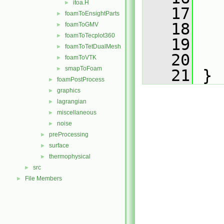
itoa.H
►
   17
foamToEnsightParts
►
   18
   
foamToGMV
►
foamToTecplot360
►
   19
   
foamToTetDualMesh
►
   20
   
foamToVTK
►
smapToFoam
►
   21
 }
foamPostProcess
►
graphics
►
lagrangian
►
miscellaneous
►
noise
►
preProcessing
►
surface
►
thermophysical
►
src
►
File Members
►