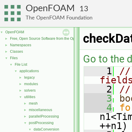
OpenFOAM
13
The OpenFOAM Foundation
OpenFOAM
▼
checkDa
Free, Open Source Software from the OpenFOAM Foundation
►
Namespaces
►
Classes
►
Go to the d
Files
▼
File List
▼
    1
//
applications
▼
field
legacy
►
modules
►
    2
//
solvers
►
    3
bo
utilities
▼
mesh
►
    4
fo
miscellaneous
►
n1<Ti
parallelProcessing
►
++n1)
postProcessing
▼
dataConversion
▼