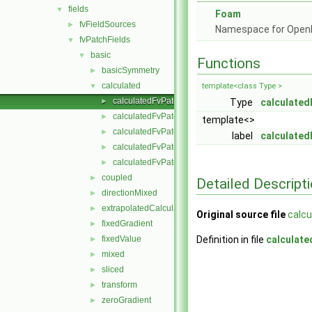
fields
▼
Foam
fvFieldSources
►
Namespace for Ope
fvPatchFields
▼
basic
▼
Functions
basicSymmetry
►
calculated
▼
template<class Type >
calculatedFvPatchField.C
►
Type
calculate
calculatedFvPatchField.H
►
template<>
calculatedFvPatchFields.C
►
label
calculated
calculatedFvPatchFields.H
►
calculatedFvPatchFieldsFwd.H
►
coupled
►
Detailed Descript
directionMixed
►
extrapolatedCalculated
►
Original source file
calcu
fixedGradient
►
fixedValue
Definition in file
calculate
►
mixed
►
sliced
►
transform
►
zeroGradient
►