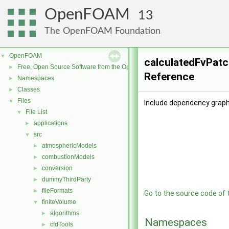
OpenFOAM
13
The OpenFOAM Foundation
OpenFOAM
▼
calculatedFvPatch
Free, Open Source Software from the OpenFOAM Foundation
►
Reference
Namespaces
►
Classes
►
Files
▼
Include dependency graph 
File List
▼
applications
►
src
▼
atmosphericModels
►
combustionModels
►
conversion
►
dummyThirdParty
►
fileFormats
►
Go to the source code of th
finiteVolume
▼
algorithms
►
Namespaces
cfdTools
►