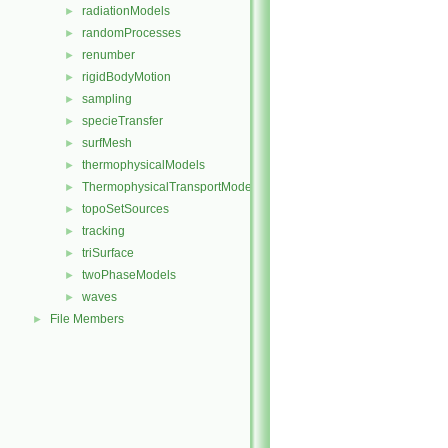
radiationModels
►
randomProcesses
►
renumber
►
rigidBodyMotion
►
sampling
►
specieTransfer
►
surfMesh
►
thermophysicalModels
►
ThermophysicalTransportModels
►
topoSetSources
►
tracking
►
triSurface
►
twoPhaseModels
►
waves
►
File Members
►