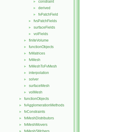
constraint
►
derived
►
fvPatchField
►
fvsPatchFields
►
surfaceFields
►
volFields
►
finiteVolume
►
functionObjects
►
fvMatrices
►
fvMesh
►
fvMeshToFvMesh
►
interpolation
►
solver
►
surfaceMesh
►
volMesh
►
functionObjects
►
fvAgglomerationMethods
►
fvConstraints
►
fvMeshDistributors
►
fvMeshMovers
►
fvMeshStitchers
►