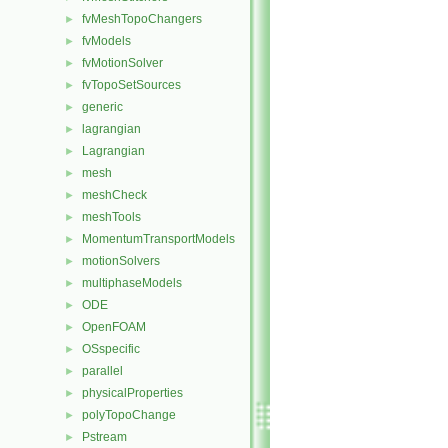
fvMeshTopoChangers
►
fvModels
►
fvMotionSolver
►
fvTopoSetSources
►
generic
►
lagrangian
►
Lagrangian
►
mesh
►
meshCheck
►
meshTools
►
MomentumTransportModels
►
motionSolvers
►
multiphaseModels
►
ODE
►
OpenFOAM
►
OSspecific
►
parallel
►
physicalProperties
►
polyTopoChange
►
Pstream
►