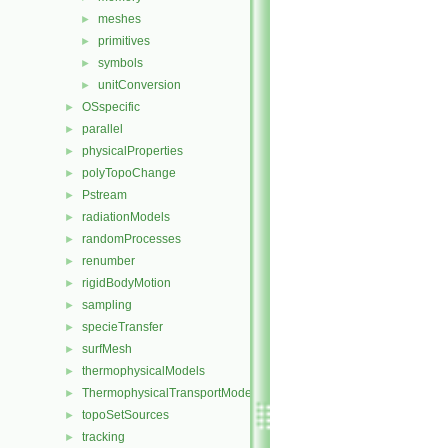
meshes
►
primitives
►
symbols
►
unitConversion
►
OSspecific
►
parallel
►
physicalProperties
►
polyTopoChange
►
Pstream
►
radiationModels
►
randomProcesses
►
renumber
►
rigidBodyMotion
►
sampling
►
specieTransfer
►
surfMesh
►
thermophysicalModels
►
ThermophysicalTransportModels
►
topoSetSources
►
tracking
►