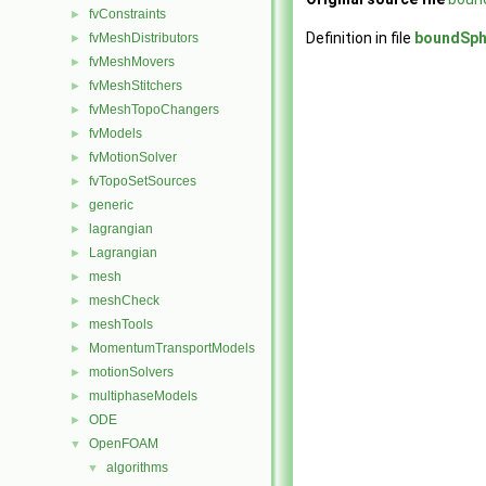
fvConstraints
►
Definition in file
boundSph
fvMeshDistributors
►
fvMeshMovers
►
fvMeshStitchers
►
fvMeshTopoChangers
►
fvModels
►
fvMotionSolver
►
fvTopoSetSources
►
generic
►
lagrangian
►
Lagrangian
►
mesh
►
meshCheck
►
meshTools
►
MomentumTransportModels
►
motionSolvers
►
multiphaseModels
►
ODE
►
OpenFOAM
▼
algorithms
▼