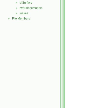
triSurface
►
twoPhaseModels
►
waves
►
File Members
►