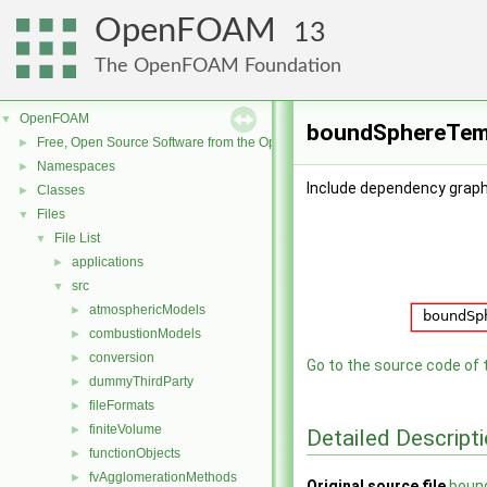
OpenFOAM
13
The OpenFOAM Foundation
OpenFOAM
▼
boundSphereTemp
Free, Open Source Software from the OpenFOAM Foundation
►
Namespaces
►
Include dependency grap
Classes
►
Files
▼
File List
▼
applications
►
src
▼
atmosphericModels
►
combustionModels
►
conversion
►
Go to the source code of th
dummyThirdParty
►
fileFormats
►
finiteVolume
►
Detailed Descript
functionObjects
►
fvAgglomerationMethods
►
Original source file
boun