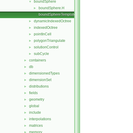
boundSphere
▼
boundSphere.H
►
boundSphereTemplates.C
dynamicIndexedOctree
►
indexedOctree
►
pointInCell
►
polygonTriangulate
►
solutionControl
►
subCycle
►
containers
►
db
►
dimensionedTypes
►
dimensionSet
►
distributions
►
fields
►
geometry
►
global
►
include
►
interpolations
►
matrices
►
memory
►