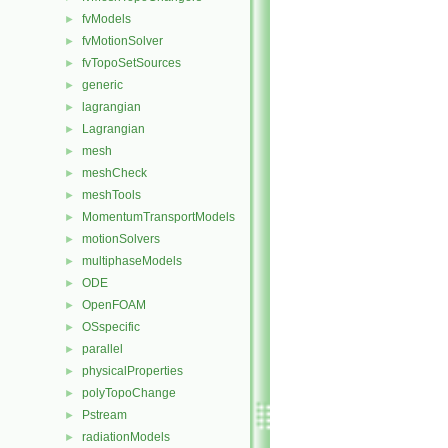
fvModels
►
fvMotionSolver
►
fvTopoSetSources
►
generic
►
lagrangian
►
Lagrangian
►
mesh
►
meshCheck
►
meshTools
►
MomentumTransportModels
►
motionSolvers
►
multiphaseModels
►
ODE
►
OpenFOAM
►
OSspecific
►
parallel
►
physicalProperties
►
polyTopoChange
►
Pstream
►
radiationModels
►