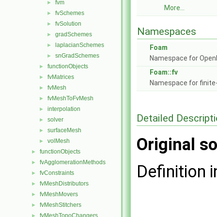
fvm
►
More...
fvSchemes
►
fvSolution
►
Namespaces
gradSchemes
►
laplacianSchemes
►
Foam
snGradSchemes
►
Namespace for Ope
functionObjects
►
Foam::fv
fvMatrices
►
Namespace for finite
fvMesh
►
fvMeshToFvMesh
►
interpolation
►
Detailed Descript
solver
►
surfaceMesh
►
Original so
volMesh
►
functionObjects
►
fvAgglomerationMethods
►
Definition i
fvConstraints
►
fvMeshDistributors
►
fvMeshMovers
►
fvMeshStitchers
►
fvMeshTopoChangers
►