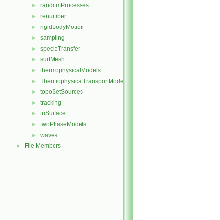
randomProcesses
►
renumber
►
rigidBodyMotion
►
sampling
►
specieTransfer
►
surfMesh
►
thermophysicalModels
►
ThermophysicalTransportModels
►
topoSetSources
►
tracking
►
triSurface
►
twoPhaseModels
►
waves
►
File Members
►