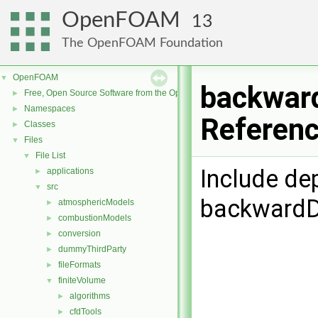
OpenFOAM
13
The OpenFOAM Foundation
OpenFOAM
▼
backwar
Free, Open Source Software from the OpenFOAM Foundation
►
Namespaces
►
Referen
Classes
►
Files
▼
File List
▼
Include de
applications
►
src
▼
backwardD
atmosphericModels
►
combustionModels
►
conversion
►
dummyThirdParty
►
fileFormats
►
finiteVolume
▼
algorithms
►
cfdTools
►