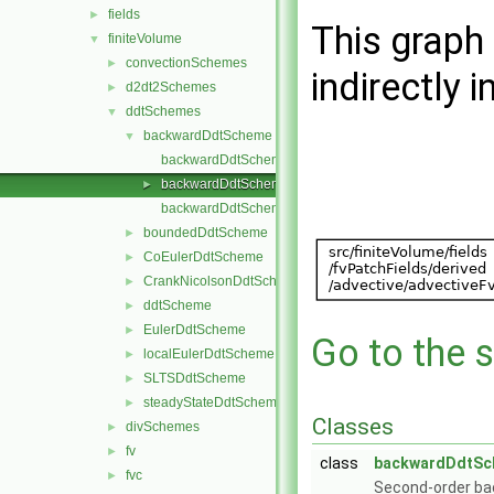
fields
►
This graph 
finiteVolume
▼
convectionSchemes
►
indirectly i
d2dt2Schemes
►
ddtSchemes
▼
backwardDdtScheme
▼
backwardDdtScheme.C
backwardDdtScheme.H
►
backwardDdtSchemes.C
boundedDdtScheme
►
CoEulerDdtScheme
►
CrankNicolsonDdtScheme
►
ddtScheme
►
EulerDdtScheme
►
Go to the s
localEulerDdtScheme
►
SLTSDdtScheme
►
steadyStateDdtScheme
►
Classes
divSchemes
►
fv
►
class
backwardDdtSc
fvc
►
Second-order bac