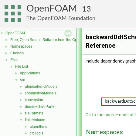
OpenFOAM
13
The OpenFOAM Foundation
OpenFOAM
▼
backwardDdtSche
Free, Open Source Software from the OpenFOAM Foundation
►
Reference
Namespaces
►
Classes
►
Files
▼
Include dependency grap
File List
▼
applications
►
src
▼
atmosphericModels
►
combustionModels
►
conversion
►
dummyThirdParty
►
fileFormats
►
Go to the source code of th
finiteVolume
▼
algorithms
►
Namespaces
cfdTools
►