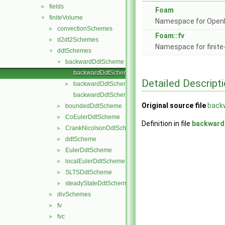
fields
►
Foam
finiteVolume
▼
Namespace for Ope
convectionSchemes
►
Foam::fv
d2dt2Schemes
►
Namespace for finite
ddtSchemes
▼
backwardDdtScheme
▼
backwardDdtScheme.C
Detailed Descript
backwardDdtScheme.H
►
backwardDdtSchemes.C
Original source file
back
boundedDdtScheme
►
CoEulerDdtScheme
►
Definition in file
backwar
CrankNicolsonDdtScheme
►
ddtScheme
►
EulerDdtScheme
►
localEulerDdtScheme
►
SLTSDdtScheme
►
steadyStateDdtScheme
►
divSchemes
►
fv
►
fvc
►