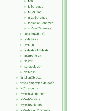
fvm
►
fvSchemes
►
fvSolution
►
gradSchemes
►
laplacianSchemes
►
snGradSchemes
►
functionObjects
►
fvMatrices
►
fvMesh
►
fvMeshToFvMesh
►
interpolation
►
solver
►
surfaceMesh
►
volMesh
►
functionObjects
►
fvAgglomerationMethods
►
fvConstraints
►
fvMeshDistributors
►
fvMeshMovers
►
fvMeshStitchers
►
fvMeshTopoChangers
►