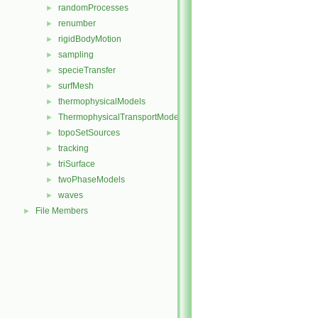
randomProcesses
►
renumber
►
rigidBodyMotion
►
sampling
►
specieTransfer
►
surfMesh
►
thermophysicalModels
►
ThermophysicalTransportModels
►
topoSetSources
►
tracking
►
triSurface
►
twoPhaseModels
►
waves
►
File Members
►