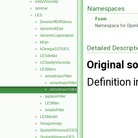
eddyViscosity
►
Namespaces
laminar
►
LES
▼
Foam
DeardorffDiffStress
►
Namespace for Ope
dynamicKEqn
►
dynamicLagrangian
►
kEqn
►
Detailed Descript
kOmegaSSTDES
►
LESdeltas
►
Original so
LESeddyViscosity
►
LESfilters
▼
anisotropicFilter
▼
Definition i
anisotropicFilter.C
►
anisotropicFilter.H
►
laplaceFilter
►
LESfilter
►
simpleFilter
►
LESModel
►
Smagorinsky
►
SpalartAllmarasDDES
►
SpalartAllmarasDES
►