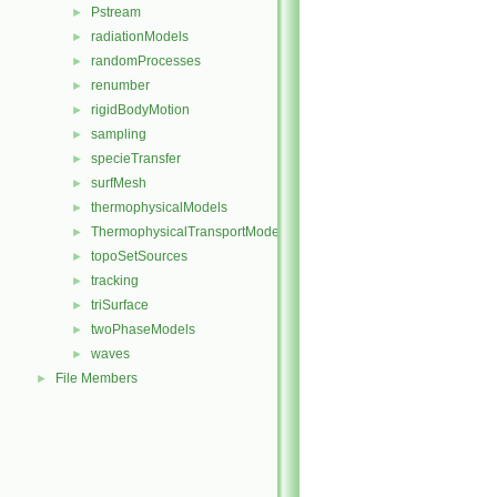
Pstream
►
radiationModels
►
randomProcesses
►
renumber
►
rigidBodyMotion
►
sampling
►
specieTransfer
►
surfMesh
►
thermophysicalModels
►
ThermophysicalTransportModels
►
topoSetSources
►
tracking
►
triSurface
►
twoPhaseModels
►
waves
►
File Members
►