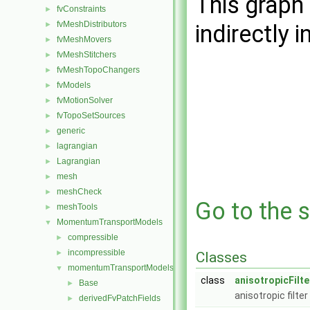
This graph 
fvConstraints
►
fvMeshDistributors
►
indirectly i
fvMeshMovers
►
fvMeshStitchers
►
fvMeshTopoChangers
►
fvModels
►
fvMotionSolver
►
fvTopoSetSources
►
generic
►
lagrangian
►
Lagrangian
►
mesh
►
meshCheck
►
Go to the s
meshTools
►
MomentumTransportModels
▼
compressible
►
incompressible
►
Classes
momentumTransportModels
▼
class
anisotropicFilte
Base
►
anisotropic filter
derivedFvPatchFields
►