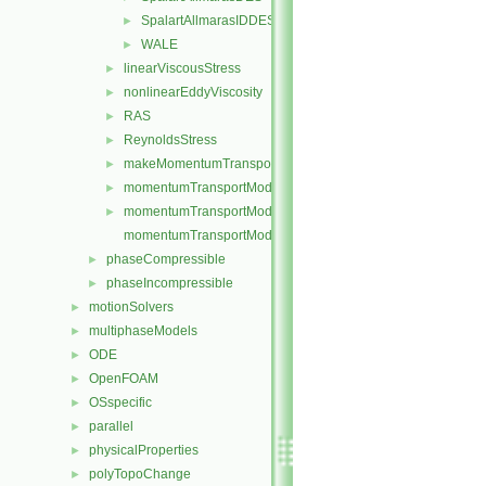
SpalartAllmarasIDDES
►
WALE
►
linearViscousStress
►
nonlinearEddyViscosity
►
RAS
►
ReynoldsStress
►
makeMomentumTransportModel.H
►
momentumTransportModel.C
►
momentumTransportModel.H
►
momentumTransportModelTemplates.C
phaseCompressible
►
phaseIncompressible
►
motionSolvers
►
multiphaseModels
►
ODE
►
OpenFOAM
►
OSspecific
►
parallel
►
physicalProperties
►
polyTopoChange
►