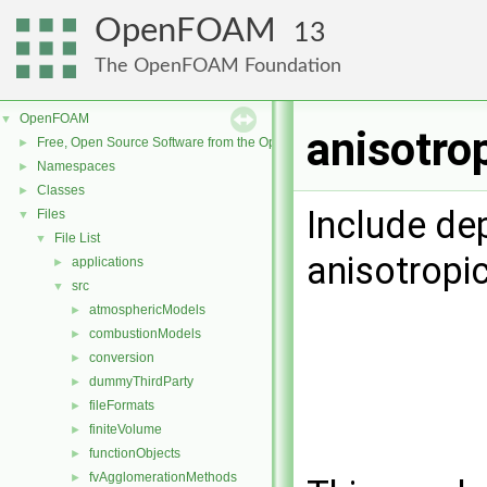
OpenFOAM
13
The OpenFOAM Foundation
OpenFOAM
▼
anisotrop
Free, Open Source Software from the OpenFOAM Foundation
►
Namespaces
►
Classes
►
Include de
Files
▼
File List
▼
anisotropic
applications
►
src
▼
atmosphericModels
►
combustionModels
►
conversion
►
dummyThirdParty
►
fileFormats
►
finiteVolume
►
functionObjects
►
fvAgglomerationMethods
►