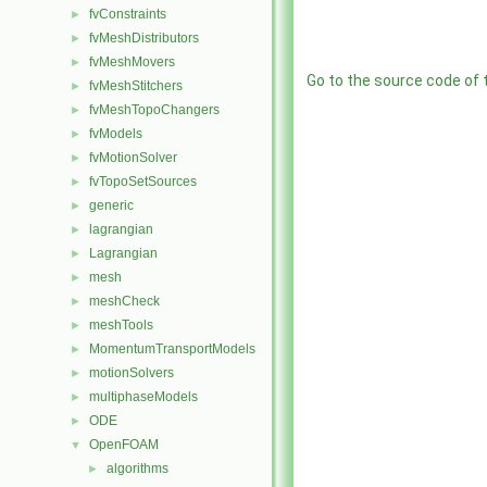
fvConstraints
►
fvMeshDistributors
►
fvMeshMovers
►
Go to the source code of th
fvMeshStitchers
►
fvMeshTopoChangers
►
fvModels
►
fvMotionSolver
►
fvTopoSetSources
►
generic
►
lagrangian
►
Lagrangian
►
mesh
►
meshCheck
►
meshTools
►
MomentumTransportModels
►
motionSolvers
►
multiphaseModels
►
ODE
►
OpenFOAM
▼
algorithms
►