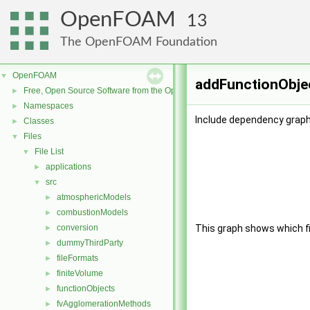
OpenFOAM
13
The OpenFOAM Foundation
OpenFOAM
▼
addFunctionObjec
Free, Open Source Software from the OpenFOAM Foundation
►
Namespaces
►
Include dependency graph
Classes
►
Files
▼
File List
▼
applications
►
src
▼
atmosphericModels
►
combustionModels
►
conversion
This graph shows which file
►
dummyThirdParty
►
fileFormats
►
finiteVolume
►
functionObjects
►
fvAgglomerationMethods
►