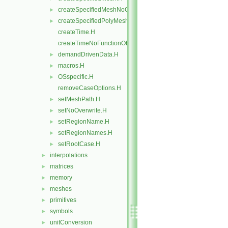
createSpecifiedMeshNoChangers.H
►
createSpecifiedPolyMesh.H
►
createTime.H
createTimeNoFunctionObjects.H
demandDrivenData.H
►
macros.H
►
OSspecific.H
►
removeCaseOptions.H
setMeshPath.H
►
setNoOverwrite.H
►
setRegionName.H
►
setRegionNames.H
►
setRootCase.H
►
interpolations
►
matrices
►
memory
►
meshes
►
primitives
►
symbols
►
unitConversion
►