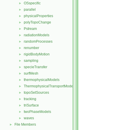
OSspecific
►
parallel
►
physicalProperties
►
polyTopoChange
►
Pstream
►
radiationModels
►
randomProcesses
►
renumber
►
rigidBodyMotion
►
sampling
►
specieTransfer
►
surfMesh
►
thermophysicalModels
►
ThermophysicalTransportModels
►
topoSetSources
►
tracking
►
triSurface
►
twoPhaseModels
►
waves
►
File Members
►