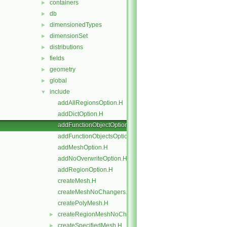
containers
►
db
►
dimensionedTypes
►
dimensionSet
►
distributions
►
fields
►
geometry
►
global
►
include
▼
addAllRegionsOption.H
addDictOption.H
addFunctionObjectOptions.H
addFunctionObjectsOption.H
addMeshOption.H
addNoOverwriteOption.H
addRegionOption.H
createMesh.H
createMeshNoChangers.H
createPolyMesh.H
createRegionMeshNoChangers.H
►
createSpecifiedMesh.H
►