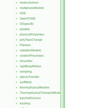
motionSolvers
►
multiphaseModels
►
ODE
►
OpenFOAM
►
OSspecific
►
parallel
►
physicalProperties
►
polyTopoChange
►
Pstream
►
radiationModels
►
randomProcesses
►
renumber
►
rigidBodyMotion
►
sampling
►
specieTransfer
►
surfMesh
►
thermophysicalModels
►
ThermophysicalTransportModels
►
topoSetSources
►
tracking
►