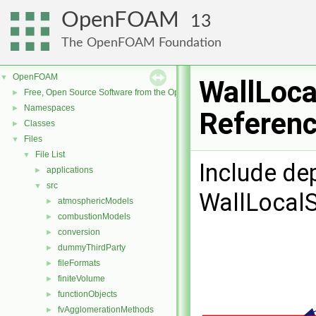
OpenFOAM
13
The OpenFOAM Foundation
OpenFOAM
▼
WallLoca
Free, Open Source Software from the OpenFOAM Foundation
►
Namespaces
►
Referen
Classes
►
Files
▼
File List
▼
Include de
applications
►
src
▼
WallLocalS
atmosphericModels
►
combustionModels
►
conversion
►
dummyThirdParty
►
fileFormats
►
finiteVolume
►
functionObjects
►
fvAgglomerationMethods
►