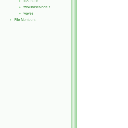
triSurface
►
twoPhaseModels
►
waves
►
File Members
►