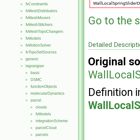
fvConstraints
►
fvMeshDistributors
►
Go to the s
fvMeshMovers
►
fvMeshStitchers
►
fvMeshTopoChangers
►
fvModels
►
Detailed Descript
fvMotionSolver
►
fvTopoSetSources
►
Original so
generic
►
lagrangian
▼
WallLocalS
basic
►
DSMC
►
functionObjects
►
Definition i
molecularDynamics
►
parcel
▼
WallLocal
clouds
►
fvModels
►
integrationScheme
►
parcelCloud
►
parcels
►