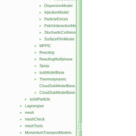
DispersionModel
►
InjectionModel
►
ParticleForces
►
PatchInteractionModel
►
StochasticCollision
►
SurfaceFilmModel
►
MPPIC
►
Reacting
►
ReactingMultiphase
►
Spray
►
subModelBase
►
Thermodynamic
►
CloudSubModelBase.C
CloudSubModelBase.H
►
solidParticle
►
Lagrangian
►
mesh
►
meshCheck
►
meshTools
►
MomentumTransportModels
►