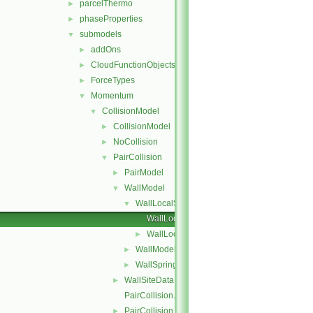
parcelThermo
►
phaseProperties
►
submodels
▼
addOns
►
CloudFunctionObjects
►
ForceTypes
►
Momentum
▼
CollisionModel
▼
CollisionModel
►
NoCollision
►
PairCollision
▼
PairModel
►
WallModel
▼
WallLocalSpringSliderDashpot
▼
WallLocalSpringSliderDashpot.C
WallLocalSpringSliderDashpot.H
►
WallModel
►
WallSpringSliderDashpot
►
WallSiteData
►
PairCollision.C
PairCollision.H
►