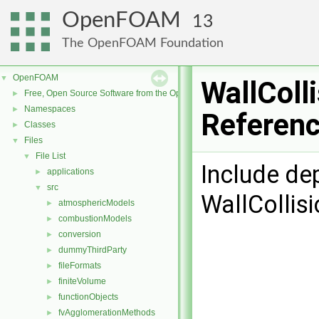
OpenFOAM
13
The OpenFOAM Foundation
OpenFOAM
▼
WallColl
Free, Open Source Software from the OpenFOAM Foundation
►
Namespaces
►
Referen
Classes
►
Files
▼
File List
▼
Include de
applications
►
src
▼
WallCollis
atmosphericModels
►
combustionModels
►
conversion
►
dummyThirdParty
►
fileFormats
►
finiteVolume
►
functionObjects
►
fvAgglomerationMethods
►