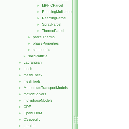
MPPICParcel
►
ReactingMultiphaseParcel
►
ReactingParcel
►
SprayParcel
►
ThermoParcel
►
parcelThermo
►
phaseProperties
►
submodels
►
solidParticle
►
Lagrangian
►
mesh
►
meshCheck
►
meshTools
►
MomentumTransportModels
►
motionSolvers
►
multiphaseModels
►
ODE
►
OpenFOAM
►
OSspecific
►
parallel
►