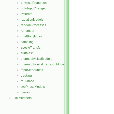
physicalProperties
►
polyTopoChange
►
Pstream
►
radiationModels
►
randomProcesses
►
renumber
►
rigidBodyMotion
►
sampling
►
specieTransfer
►
surfMesh
►
thermophysicalModels
►
ThermophysicalTransportModels
►
topoSetSources
►
tracking
►
triSurface
►
twoPhaseModels
►
waves
►
File Members
►