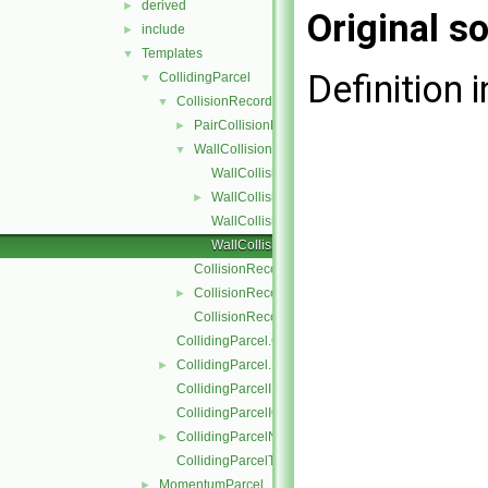
derived
►
Original so
include
►
Templates
▼
Definition i
CollidingParcel
▼
CollisionRecordList
▼
PairCollisionRecord
►
WallCollisionRecord
▼
WallCollisionRecord.C
WallCollisionRecord.H
►
WallCollisionRecordI.H
WallCollisionRecordIO.C
CollisionRecordList.C
CollisionRecordList.H
►
CollisionRecordListI.H
CollidingParcel.C
CollidingParcel.H
►
CollidingParcelI.H
CollidingParcelIO.C
CollidingParcelName.C
►
CollidingParcelTrackingDataI.H
MomentumParcel
►