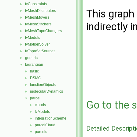
fvConstraints
►
This graph 
fvMeshDistributors
►
fvMeshMovers
►
indirectly i
fvMeshStitchers
►
fvMeshTopoChangers
►
fvModels
►
fvMotionSolver
►
fvTopoSetSources
►
generic
►
lagrangian
▼
basic
►
DSMC
►
functionObjects
►
molecularDynamics
►
parcel
▼
Go to the s
clouds
►
fvModels
►
integrationScheme
►
parcelCloud
►
Detailed Descript
parcels
▼