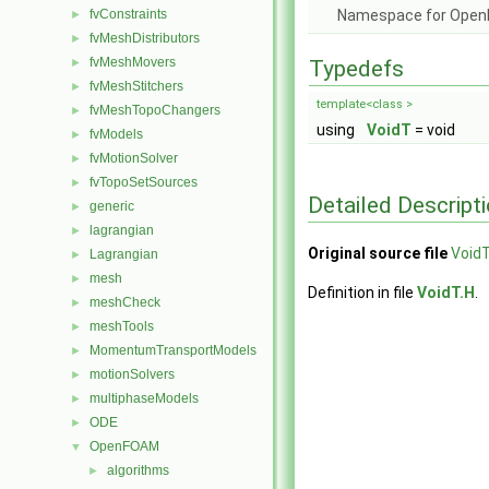
fvConstraints
Namespace for Ope
►
fvMeshDistributors
►
fvMeshMovers
►
Typedefs
fvMeshStitchers
►
template<class >
fvMeshTopoChangers
►
using
VoidT
= void
fvModels
►
fvMotionSolver
►
fvTopoSetSources
►
Detailed Descript
generic
►
lagrangian
►
Original source file
VoidT
Lagrangian
►
mesh
►
Definition in file
VoidT.H
.
meshCheck
►
meshTools
►
MomentumTransportModels
►
motionSolvers
►
multiphaseModels
►
ODE
►
OpenFOAM
▼
algorithms
►