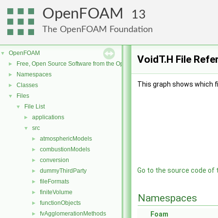
OpenFOAM
13
The OpenFOAM Foundation
OpenFOAM
▼
VoidT.H File Refe
Free, Open Source Software from the OpenFOAM Foundation
►
Namespaces
►
This graph shows which file
Classes
►
Files
▼
File List
▼
applications
►
src
▼
atmosphericModels
►
combustionModels
►
conversion
►
Go to the source code of th
dummyThirdParty
►
fileFormats
►
finiteVolume
►
Namespaces
functionObjects
►
fvAgglomerationMethods
Foam
►