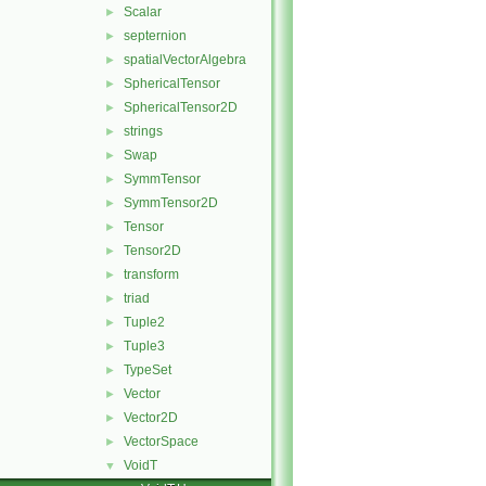
Scalar
►
septernion
►
spatialVectorAlgebra
►
SphericalTensor
►
SphericalTensor2D
►
strings
►
Swap
►
SymmTensor
►
SymmTensor2D
►
Tensor
►
Tensor2D
►
transform
►
triad
►
Tuple2
►
Tuple3
►
TypeSet
►
Vector
►
Vector2D
►
VectorSpace
►
VoidT
▼