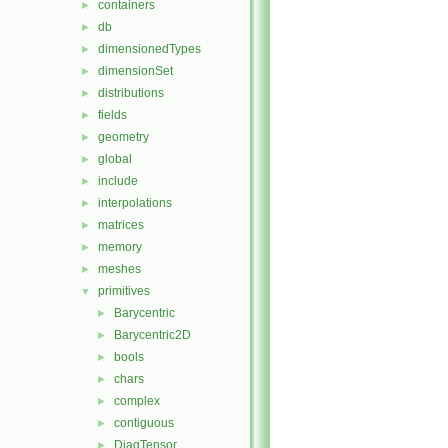
containers
►
db
►
dimensionedTypes
►
dimensionSet
►
distributions
►
fields
►
geometry
►
global
►
include
►
interpolations
►
matrices
►
memory
►
meshes
►
primitives
▼
Barycentric
►
Barycentric2D
►
bools
►
chars
►
complex
►
contiguous
►
DiagTensor
►