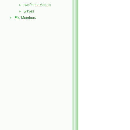
twoPhaseModels
►
waves
►
File Members
►