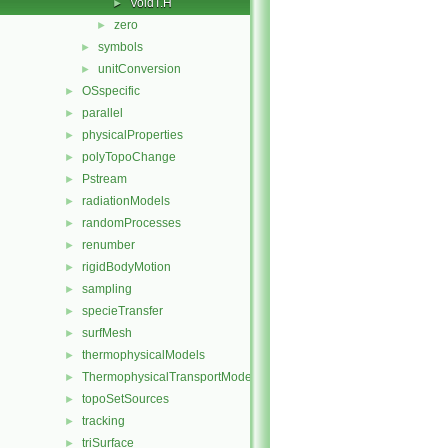
VoidT.H
►
zero
►
symbols
►
unitConversion
►
OSspecific
►
parallel
►
physicalProperties
►
polyTopoChange
►
Pstream
►
radiationModels
►
randomProcesses
►
renumber
►
rigidBodyMotion
►
sampling
►
specieTransfer
►
surfMesh
►
thermophysicalModels
►
ThermophysicalTransportModels
►
topoSetSources
►
tracking
►
triSurface
►