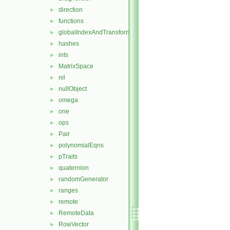
direction
►
functions
►
globalIndexAndTransform
►
hashes
►
ints
►
MatrixSpace
►
nil
►
nullObject
►
omega
►
one
►
ops
►
Pair
►
polynomialEqns
►
pTraits
►
quaternion
►
randomGenerator
►
ranges
►
remote
►
RemoteData
►
RowVector
►