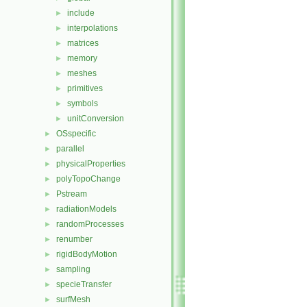
include
►
interpolations
►
matrices
►
memory
►
meshes
►
primitives
►
symbols
►
unitConversion
►
OSspecific
►
parallel
►
physicalProperties
►
polyTopoChange
►
Pstream
►
radiationModels
►
randomProcesses
►
renumber
►
rigidBodyMotion
►
sampling
►
specieTransfer
►
surfMesh
►