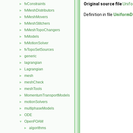
Original source file
Unif
fvConstraints
►
fvMeshDistributors
►
Definition in file
UniformD
fvMeshMovers
►
fvMeshStitchers
►
fvMeshTopoChangers
►
fvModels
►
fvMotionSolver
►
fvTopoSetSources
►
generic
►
lagrangian
►
Lagrangian
►
mesh
►
meshCheck
►
meshTools
►
MomentumTransportModels
►
motionSolvers
►
multiphaseModels
►
ODE
►
OpenFOAM
▼
algorithms
►