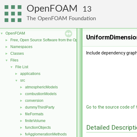
OpenFOAM
13
The OpenFOAM Foundation
OpenFOAM
▼
UniformDimension
Free, Open Source Software from the OpenFOAM Foundation
►
Namespaces
►
Include dependency graph
Classes
►
Files
▼
File List
▼
applications
►
src
▼
atmosphericModels
►
combustionModels
►
conversion
►
Go to the source code of th
dummyThirdParty
►
fileFormats
►
finiteVolume
►
Detailed Descript
functionObjects
►
fvAgglomerationMethods
►