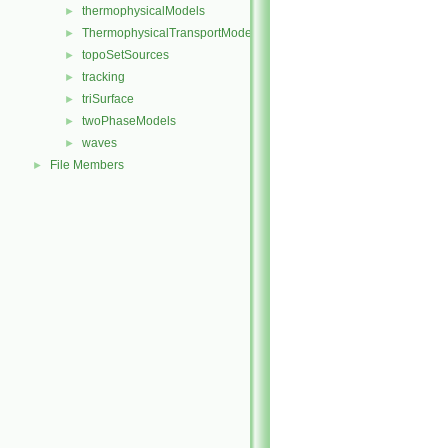
thermophysicalModels
►
ThermophysicalTransportModels
►
topoSetSources
►
tracking
►
triSurface
►
twoPhaseModels
►
waves
►
File Members
►