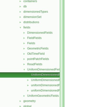
containers
►
db
►
dimensionedTypes
►
dimensionSet
►
distributions
►
fields
▼
DimensionedFields
►
FieldFields
►
Fields
►
GeometricFields
►
OldTimeField
►
pointPatchFields
►
ReadFields
►
UniformDimensionedFields
▼
UniformDimensionedField.C
UniformDimensionedField.H
►
uniformDimensionedFields.C
►
uniformDimensionedFields.H
►
UniformGeometricFields
►
geometry
►
global
►