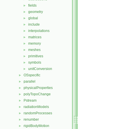
fields
►
geometry
►
global
►
include
►
interpolations
►
matrices
►
memory
►
meshes
►
primitives
►
symbols
►
unitConversion
►
OSspecific
►
parallel
►
physicalProperties
►
polyTopoChange
►
Pstream
►
radiationModels
►
randomProcesses
►
renumber
►
rigidBodyMotion
►