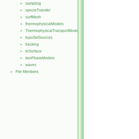
sampling
►
specieTransfer
►
surfMesh
►
thermophysicalModels
►
ThermophysicalTransportModels
►
topoSetSources
►
tracking
►
triSurface
►
twoPhaseModels
►
waves
►
File Members
►