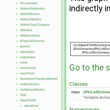
fvConstraints
►
indirectly i
fvMeshDistributors
►
fvMeshMovers
►
fvMeshStitchers
►
fvMeshTopoChangers
►
fvModels
►
fvMotionSolver
►
fvTopoSetSources
►
generic
►
lagrangian
►
Lagrangian
►
mesh
►
Go to the s
meshCheck
►
meshTools
►
MomentumTransportModels
►
Classes
motionSolvers
►
multiphaseModels
►
class
UPtrListDiction
ODE
►
Template diction
OpenFOAM
▼
algorithms
►
Namespaces