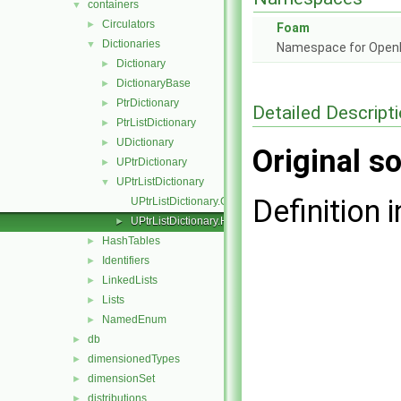
containers
▼
Circulators
►
Foam
Dictionaries
▼
Namespace for Ope
Dictionary
►
DictionaryBase
►
PtrDictionary
►
Detailed Descript
PtrListDictionary
►
UDictionary
►
Original so
UPtrDictionary
►
UPtrListDictionary
▼
Definition i
UPtrListDictionary.C
UPtrListDictionary.H
►
HashTables
►
Identifiers
►
LinkedLists
►
Lists
►
NamedEnum
►
db
►
dimensionedTypes
►
dimensionSet
►
distributions
►