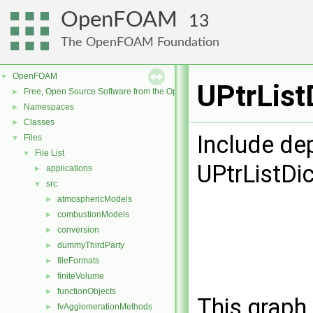
OpenFOAM
13
The OpenFOAM Foundation
OpenFOAM
▼
UPtrList
Free, Open Source Software from the OpenFOAM Foundation
►
Namespaces
►
Classes
►
Include de
Files
▼
File List
▼
UPtrListDic
applications
►
src
▼
atmosphericModels
►
combustionModels
►
conversion
►
dummyThirdParty
►
fileFormats
►
finiteVolume
►
functionObjects
►
This graph 
fvAgglomerationMethods
►