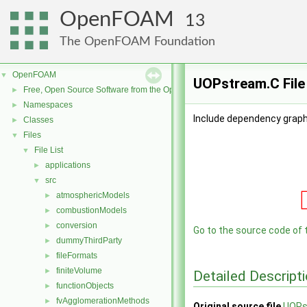
OpenFOAM
13
The OpenFOAM Foundation
OpenFOAM
▼
UOPstream.C File
Free, Open Source Software from the OpenFOAM Foundation
►
Namespaces
►
Include dependency grap
Classes
►
Files
▼
File List
▼
applications
►
src
▼
atmosphericModels
►
combustionModels
►
conversion
►
Go to the source code of th
dummyThirdParty
►
fileFormats
►
finiteVolume
►
Detailed Descript
functionObjects
►
fvAgglomerationMethods
►
Original source file
UOPs