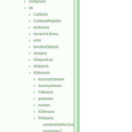
containers
►
db
▼
Callback
►
CallbackRegistry
►
dictionary
►
dynamicLibrary
►
error
►
functionObjects
►
IOobject
►
IOobjectList
►
IOobjects
►
IOstreams
▼
dummyISstream
►
dummyIstream
►
Fstreams
►
gzstream
►
hashes
►
IOstreams
►
Pstreams
▼
combineGatherScatter.C
exchange.C