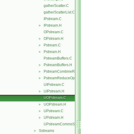
gatherScatter.C
gatherScatterList.C
IPstream.C
IPstream.H
►
OPstream.C
OPstream.H
►
Pstream.C
►
Pstream.H
►
PstreamBuffers.C
PstreamBuffers.H
►
PstreamCombineReduceOps.H
►
PstreamReduceOps.H
►
UIPstream.C
UIPstream.H
►
UOPstream.C
UOPstream.H
►
UPstream.C
►
UPstream.H
►
UPstreamCommsStruct.C
Sstreams
►