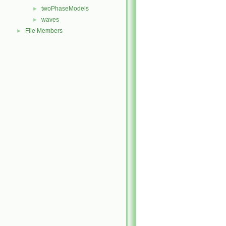
twoPhaseModels
►
waves
►
File Members
►