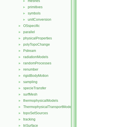
meshes
►
primitives
►
symbols
►
unitConversion
►
OSspecific
►
parallel
►
physicalProperties
►
polyTopoChange
►
Pstream
►
radiationModels
►
randomProcesses
►
renumber
►
rigidBodyMotion
►
sampling
►
specieTransfer
►
surfMesh
►
thermophysicalModels
►
ThermophysicalTransportModels
►
topoSetSources
►
tracking
►
triSurface
►