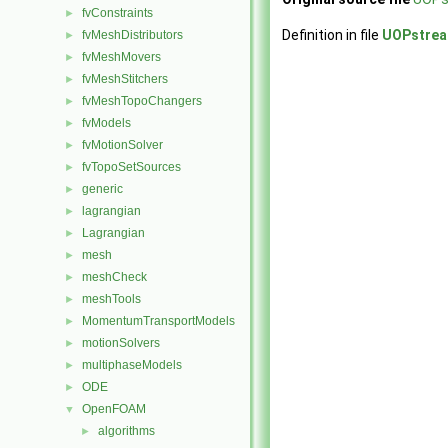
fvConstraints
►
Definition in file
UOPstre
fvMeshDistributors
►
fvMeshMovers
►
fvMeshStitchers
►
fvMeshTopoChangers
►
fvModels
►
fvMotionSolver
►
fvTopoSetSources
►
generic
►
lagrangian
►
Lagrangian
►
mesh
►
meshCheck
►
meshTools
►
MomentumTransportModels
►
motionSolvers
►
multiphaseModels
►
ODE
►
OpenFOAM
▼
algorithms
►