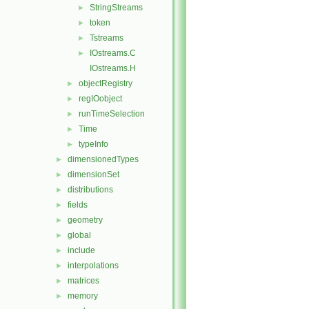
StringStreams
►
token
►
Tstreams
►
IOstreams.C
►
IOstreams.H
objectRegistry
►
regIOobject
►
runTimeSelection
►
Time
►
typeInfo
►
dimensionedTypes
►
dimensionSet
►
distributions
►
fields
►
geometry
►
global
►
include
►
interpolations
►
matrices
►
memory
►