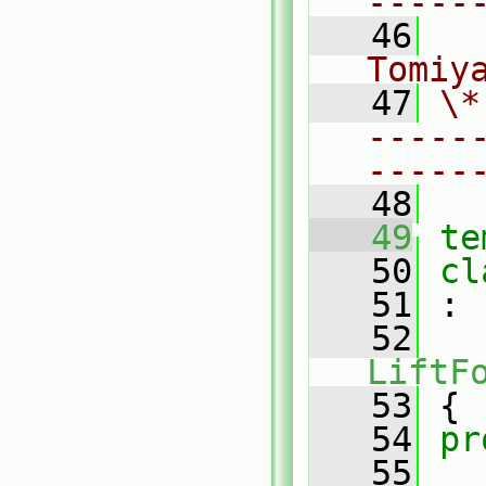
-----
   46
  
Tomiy
   47
\*
-----
-----
   48
   49
te
   50
cl
   51
 :
   52
LiftF
   53
 {
   54
pr
   55