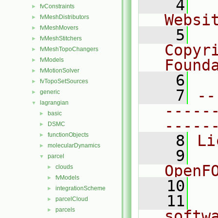
    4
  
fvConstraints
►
Websi
fvMeshDistributors
►
fvMeshMovers
►
    5
  
fvMeshStitchers
►
Copyr
fvMeshTopoChangers
►
fvModels
Found
►
fvMotionSolver
►
    6
  
fvTopoSetSources
►
    7
--
generic
►
lagrangian
▼
-----
basic
►
-----
DSMC
►
functionObjects
►
    8
Li
molecularDynamics
►
    9
  
parcel
▼
OpenF
clouds
►
fvModels
►
   10
integrationScheme
►
   11
  
parcelCloud
►
parcels
►
softw