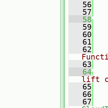
   56
   57
   58
   59
   
   60
   61
   62
Funct
   63
   64
lift 
   65
   66
   
   67