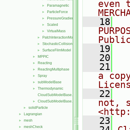
even 
Paramagnetic
►
MERCH
ParticleForce
►
PressureGradient
►
   18
  
Scaled
►
PURPO
VirtualMass
►
Publi
PatchInteractionModel
►
StochasticCollision
►
   19
  
SurfaceFilmModel
►
   20
MPPIC
►
Reacting
►
   21
  
ReactingMultiphase
►
a cop
Spray
►
Licen
subModelBase
►
Thermodynamic
►
   22
  
CloudSubModelBase.C
not, s
CloudSubModelBase.H
►
solidParticle
►
<http
Lagrangian
►
   23
mesh
►
   24
Cl
meshCheck
►