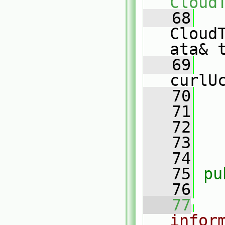
Cloud
   68
Cloud
ata& 
   69
curlU
   70
   71
   72
   
   73
   74
   75
pu
   76
   77
infor