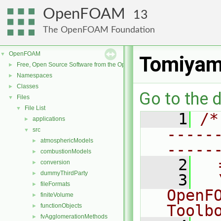
OpenFOAM
13
The OpenFOAM Foundation
OpenFOAM
▼
Tomiyam
Free, Open Source Software from the OpenFOAM Foundation
►
Namespaces
►
Classes
►
Go to the d
Files
▼
File List
▼
    1
/*
applications
►
-----
src
▼
atmosphericModels
►
-----
combustionModels
►
    2
  
conversion
►
dummyThirdParty
►
    3
  
fileFormats
►
OpenF
finiteVolume
►
Toolb
functionObjects
►
fvAgglomerationMethods
►