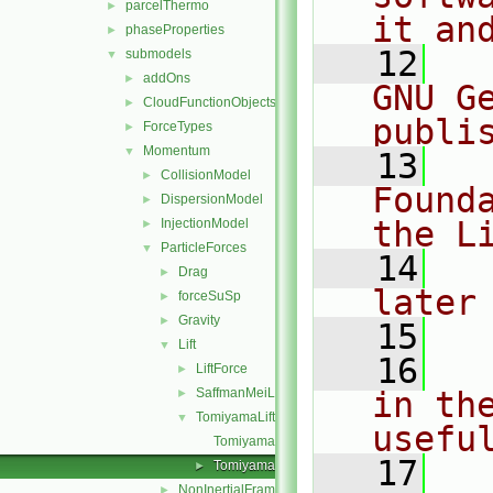
parcelThermo
►
it an
phaseProperties
►
   12
  
submodels
▼
addOns
►
GNU G
CloudFunctionObjects
►
publi
ForceTypes
►
Momentum
▼
   13
  
CollisionModel
►
Found
DispersionModel
►
the L
InjectionModel
►
ParticleForces
▼
   14
  
Drag
►
later
forceSuSp
►
Gravity
►
   15
Lift
▼
   16
  
LiftForce
►
SaffmanMeiLift
in the
►
TomiyamaLift
▼
usefu
TomiyamaLiftForce.C
   17
  
TomiyamaLiftForce.H
►
NonInertialFrame
►