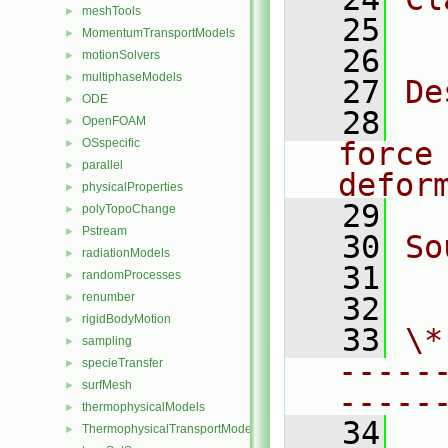
meshTools
►
   25
  
MomentumTransportModels
►
   26
motionSolvers
►
multiphaseModels
►
   27
De
ODE
►
   28
  
OpenFOAM
►
OSspecific
force 
►
parallel
►
defor
physicalProperties
►
   29
polyTopoChange
►
Pstream
►
   30
So
radiationModels
►
   31
  
randomProcesses
►
renumber
►
   32
rigidBodyMotion
►
   33
\*
sampling
►
-----
specieTransfer
►
surfMesh
►
-----
thermophysicalModels
►
   34
ThermophysicalTransportModels
►