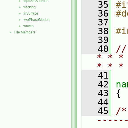
topoSetSources
►
   35
#i
tracking
►
   36
#d
triSurface
►
   37
twoPhaseModels
►
waves
►
   38
#i
File Members
►
   39
   40
//
* * *
* * *
   41
   42
na
   43
 {
   44
   45
/*
-----