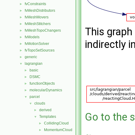
fvConstraints
►
fvMeshDistributors
►
fvMeshMovers
►
fvMeshStitchers
►
This graph 
fvMeshTopoChangers
►
fvModels
►
indirectly i
fvMotionSolver
►
fvTopoSetSources
►
generic
►
lagrangian
▼
basic
►
DSMC
►
functionObjects
►
molecularDynamics
►
parcel
▼
clouds
▼
derived
►
Go to the s
Templates
▼
CollidingCloud
►
MomentumCloud
►