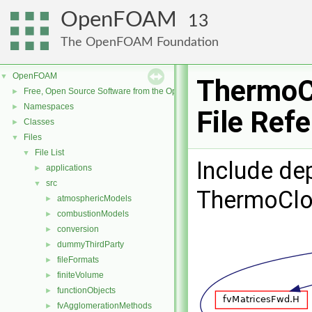
OpenFOAM
13
The OpenFOAM Foundation
OpenFOAM
▼
ThermoC
Free, Open Source Software from the OpenFOAM Foundation
►
Namespaces
►
File Ref
Classes
►
Files
▼
File List
▼
Include de
applications
►
src
▼
ThermoClo
atmosphericModels
►
combustionModels
►
conversion
►
dummyThirdParty
►
fileFormats
►
finiteVolume
►
functionObjects
►
fvAgglomerationMethods
►