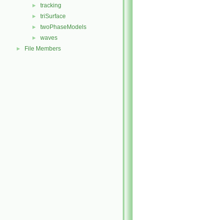
tracking
►
triSurface
►
twoPhaseModels
►
waves
►
File Members
►