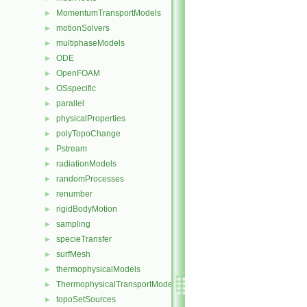
MomentumTransportModels
►
motionSolvers
►
multiphaseModels
►
ODE
►
OpenFOAM
►
OSspecific
►
parallel
►
physicalProperties
►
polyTopoChange
►
Pstream
►
radiationModels
►
randomProcesses
►
renumber
►
rigidBodyMotion
►
sampling
►
specieTransfer
►
surfMesh
►
thermophysicalModels
►
ThermophysicalTransportModels
►
topoSetSources
►