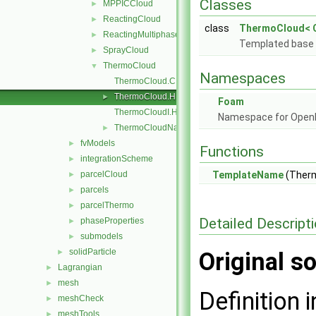
Classes
MPPICCloud
►
ReactingCloud
►
class
ThermoCloud< 
ReactingMultiphaseCloud
►
Templated base 
SprayCloud
►
ThermoCloud
▼
Namespaces
ThermoCloud.C
ThermoCloud.H
►
Foam
ThermoCloudI.H
Namespace for Ope
ThermoCloudName.C
►
fvModels
►
Functions
integrationScheme
►
parcelCloud
TemplateName
(Ther
►
parcels
►
parcelThermo
►
Detailed Descript
phaseProperties
►
submodels
►
solidParticle
►
Original so
Lagrangian
►
mesh
►
Definition i
meshCheck
►
meshTools
►