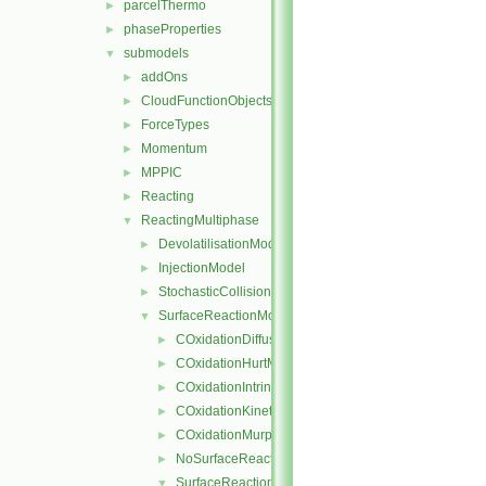
parcelThermo
►
phaseProperties
►
submodels
▼
addOns
►
CloudFunctionObjects
►
ForceTypes
►
Momentum
►
MPPIC
►
Reacting
►
ReactingMultiphase
▼
DevolatilisationModel
►
InjectionModel
►
StochasticCollision
►
SurfaceReactionModel
▼
COxidationDiffusionLimitedRate
►
COxidationHurtMitchell
►
COxidationIntrinsicRate
►
COxidationKineticDiffusionLimitedRate
►
COxidationMurphyShaddix
►
NoSurfaceReaction
►
SurfaceReactionModel
▼