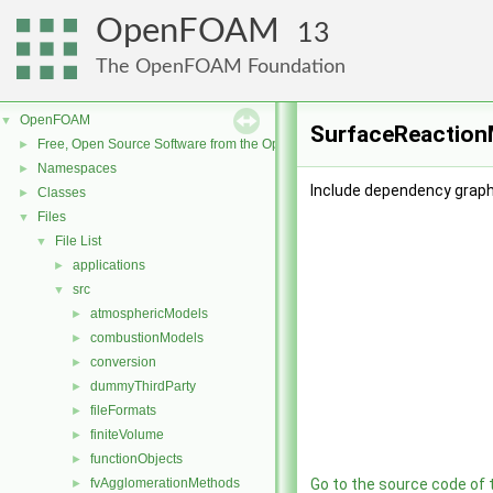
OpenFOAM
13
The OpenFOAM Foundation
OpenFOAM
▼
SurfaceReactionM
Free, Open Source Software from the OpenFOAM Foundation
►
Namespaces
►
Include dependency graph
Classes
►
Files
▼
File List
▼
applications
►
src
▼
atmosphericModels
►
combustionModels
►
conversion
►
dummyThirdParty
►
fileFormats
►
finiteVolume
►
functionObjects
►
fvAgglomerationMethods
Go to the source code of th
►