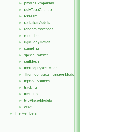
physicalProperties
►
polyTopoChange
►
Pstream
►
radiationModels
►
randomProcesses
►
renumber
►
rigidBodyMotion
►
sampling
►
specieTransfer
►
surfMesh
►
thermophysicalModels
►
ThermophysicalTransportModels
►
topoSetSources
►
tracking
►
triSurface
►
twoPhaseModels
►
waves
►
File Members
►