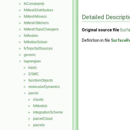
fvConstraints
►
fvMeshDistributors
►
Detailed Descript
fvMeshMovers
►
fvMeshStitchers
►
fvMeshTopoChangers
►
Original source file
Surf
fvModels
►
Definition in file
SurfaceR
fvMotionSolver
►
fvTopoSetSources
►
generic
►
lagrangian
▼
basic
►
DSMC
►
functionObjects
►
molecularDynamics
►
parcel
▼
clouds
►
fvModels
►
integrationScheme
►
parcelCloud
►
parcels
►