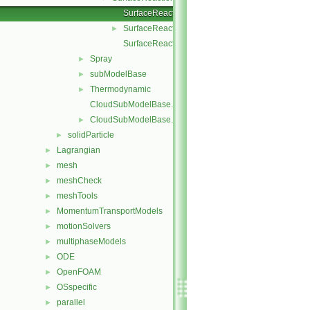
SurfaceReactionModel.C
SurfaceReactionModel.H
►
SurfaceReactionModelNew.C
Spray
►
subModelBase
►
Thermodynamic
►
CloudSubModelBase.C
CloudSubModelBase.H
►
solidParticle
►
Lagrangian
►
mesh
►
meshCheck
►
meshTools
►
MomentumTransportModels
►
motionSolvers
►
multiphaseModels
►
ODE
►
OpenFOAM
►
OSspecific
►
parallel
►