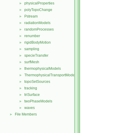
physicalProperties
►
polyTopoChange
►
Pstream
►
radiationModels
►
randomProcesses
►
renumber
►
rigidBodyMotion
►
sampling
►
specieTransfer
►
surfMesh
►
thermophysicalModels
►
ThermophysicalTransportModels
►
topoSetSources
►
tracking
►
triSurface
►
twoPhaseModels
►
waves
►
File Members
►