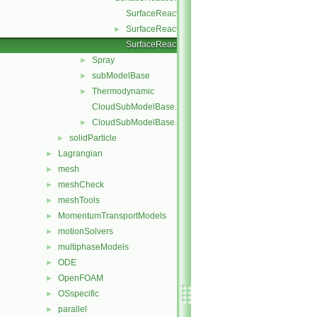
SurfaceReactionModel.C
SurfaceReactionModel.H
►
SurfaceReactionModelNew.C
Spray
►
subModelBase
►
Thermodynamic
►
CloudSubModelBase.C
CloudSubModelBase.H
►
solidParticle
►
Lagrangian
►
mesh
►
meshCheck
►
meshTools
►
MomentumTransportModels
►
motionSolvers
►
multiphaseModels
►
ODE
►
OpenFOAM
►
OSspecific
►
parallel
►