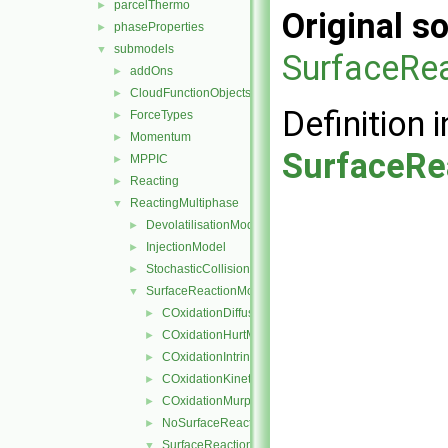
parcelThermo
►
Original so
phaseProperties
►
submodels
▼
SurfaceRe
addOns
►
CloudFunctionObjects
►
Definition i
ForceTypes
►
Momentum
►
SurfaceRe
MPPIC
►
Reacting
►
ReactingMultiphase
▼
DevolatilisationModel
►
InjectionModel
►
StochasticCollision
►
SurfaceReactionModel
▼
COxidationDiffusionLimitedRate
►
COxidationHurtMitchell
►
COxidationIntrinsicRate
►
COxidationKineticDiffusionLimitedRate
►
COxidationMurphyShaddix
►
NoSurfaceReaction
►
SurfaceReactionModel
▼