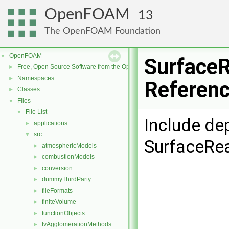
OpenFOAM
13
The OpenFOAM Foundation
OpenFOAM
▼
SurfaceR
Free, Open Source Software from the OpenFOAM Foundation
►
Namespaces
►
Referen
Classes
►
Files
▼
File List
▼
Include de
applications
►
src
▼
SurfaceRe
atmosphericModels
►
combustionModels
►
conversion
►
dummyThirdParty
►
fileFormats
►
finiteVolume
►
functionObjects
►
fvAgglomerationMethods
►