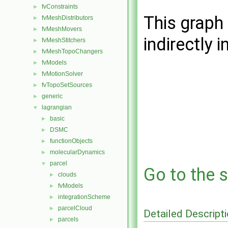
fvConstraints
►
This graph 
fvMeshDistributors
►
fvMeshMovers
►
indirectly i
fvMeshStitchers
►
fvMeshTopoChangers
►
fvModels
►
fvMotionSolver
►
fvTopoSetSources
►
generic
►
lagrangian
▼
basic
►
DSMC
►
functionObjects
►
molecularDynamics
►
parcel
▼
Go to the s
clouds
►
fvModels
►
integrationScheme
►
parcelCloud
►
Detailed Descript
parcels
►