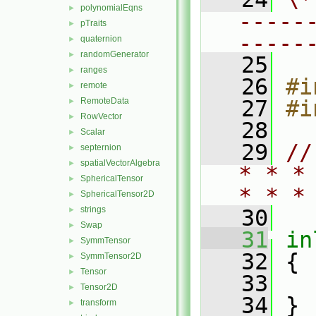
polynomialEqns
►
-----
pTraits
►
-----
quaternion
►
randomGenerator
►
   25
ranges
►
   26
#i
remote
►
RemoteData
   27
#i
►
RowVector
►
   28
Scalar
►
   29
//
septernion
►
spatialVectorAlgebra
►
* * *
SphericalTensor
►
* * *
SphericalTensor2D
►
strings
►
   30
Swap
►
   31
in
SymmTensor
►
   32
 {
SymmTensor2D
►
Tensor
►
   33
Tensor2D
►
   34
 }
transform
►