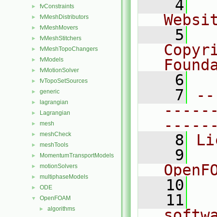
    4
  
fvConstraints
►
Websi
fvMeshDistributors
►
fvMeshMovers
►
    5
  
fvMeshStitchers
►
Copyr
fvMeshTopoChangers
►
fvModels
Found
►
fvMotionSolver
►
    6
  
fvTopoSetSources
►
    7
--
generic
►
lagrangian
►
-----
Lagrangian
►
-----
mesh
►
meshCheck
►
    8
Li
meshTools
►
    9
  
MomentumTransportModels
►
OpenF
motionSolvers
►
multiphaseModels
►
   10
ODE
►
   11
  
OpenFOAM
▼
algorithms
►
softw