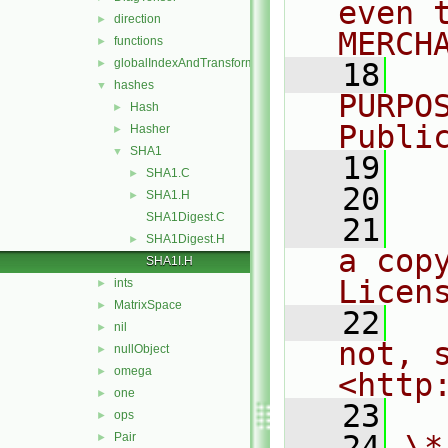
even 
direction
►
MERCH
functions
►
globalIndexAndTransform
►
   18
  
hashes
▼
PURPO
Hash
►
Publi
Hasher
►
SHA1
▼
   19
  
SHA1.C
►
   20
SHA1.H
►
SHA1Digest.C
   21
  
SHA1Digest.H
►
a cop
SHA1I.H
Licen
ints
►
MatrixSpace
►
   22
  
nil
►
not, s
nullObject
►
omega
►
<http
one
►
   23
ops
►
   24
\*
Pair
►