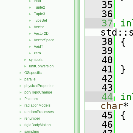
triad
►
   35
Tuple2
►
   36
Tuple3
►
   37
in
TypeSet
►
Vector
►
std::
Vector2D
►
   38
 {
VectorSpace
►
VoidT
►
   39
zero
►
   40
   
symbols
►
   41
 }
unitConversion
►
OSspecific
►
   42
parallel
►
   43
physicalProperties
►
polyTopoChange
►
   44
in
Pstream
►
char
*
radiationModels
►
randomProcesses
   45
 {
►
renumber
►
   46
rigidBodyMotion
►
sampling
►