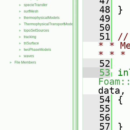
   47
   
specieTransfer
►
   48
 }
surfMesh
►
   49
thermophysicalModels
►
ThermophysicalTransportModels
►
   50
topoSetSources
►
   51
//
tracking
►
* * M
triSurface
►
twoPhaseModels
►
* * *
waves
►
   52
File Members
►
   53
in
Foam:
data,
   54
 {
   55
   
   56
   57
 }