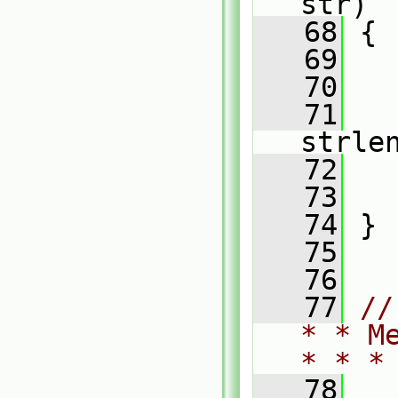
str)
   68
 {
   69
   70
   
   71
   
strle
   72
   
   73
   74
 }
   75
   76
   77
//
* * M
* * *
   78