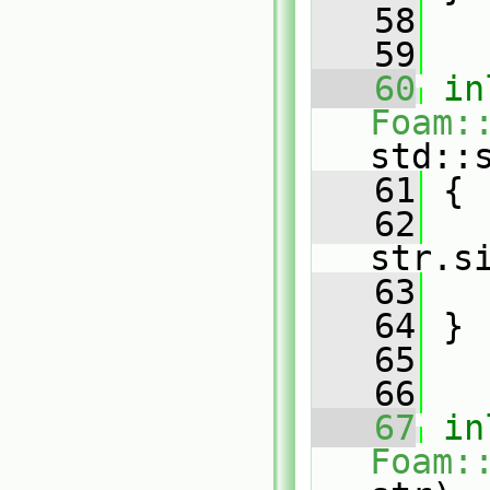
   58
   59
   60
in
Foam:
std::
   61
 {
   62
   
str.s
   63
   64
 }
   65
   66
   67
in
Foam: