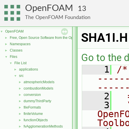
OpenFOAM
13
The OpenFOAM Foundation
OpenFOAM
▼
SHA1I.H
Free, Open Source Software from the OpenFOAM Foundation
►
Namespaces
►
Classes
►
Go to the d
Files
▼
File List
▼
    1
/*
applications
►
-----
src
▼
atmosphericModels
►
-----
combustionModels
►
    2
  
conversion
►
dummyThirdParty
►
    3
  
fileFormats
►
OpenF
finiteVolume
►
Toolb
functionObjects
►
fvAgglomerationMethods
►