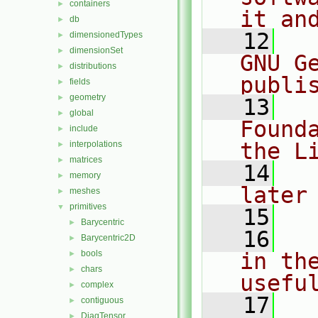
containers
►
it an
db
►
   12
  
dimensionedTypes
►
dimensionSet
►
GNU G
distributions
►
publi
fields
►
geometry
►
   13
  
global
►
Found
include
►
the L
interpolations
►
matrices
►
   14
  
memory
►
later
meshes
►
primitives
▼
   15
Barycentric
►
   16
  
Barycentric2D
►
bools
in the
►
chars
►
usefu
complex
►
   17
  
contiguous
►
DiagTensor
►